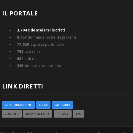
IL PORTALE
3.704
Odontoiatri iscritti
9.757
domande poste dagli utenti
77.620
risposte pubblicate
798
casi clinici
634
articoli
336
video di odontoiatria
LINK DIRETTI
ALTA FORMAZIONE
NEWS
GLOSSARIO
CONTATTI
MAPPA DEL SITO
PRIVACY
FAQ