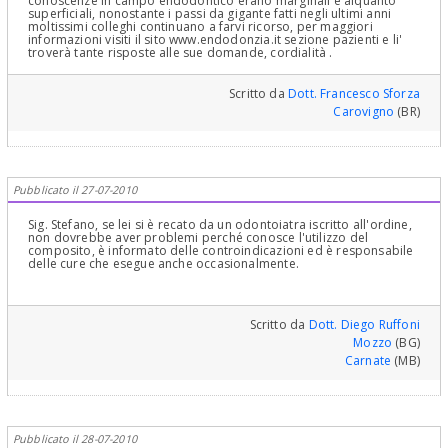
conoscenze in campo endodontico erano marginali e alquanto
superficiali, nonostante i passi da gigante fatti negli ultimi anni
moltissimi colleghi continuano a farvi ricorso, per maggiori
informazioni visiti il sito www.endodonzia.it sezione pazienti e li'
troverà tante risposte alle sue domande, cordialità .
Scritto da
Dott. Francesco Sforza
Carovigno
(BR)
Pubblicato il 27-07-2010
Sig. Stefano, se lei si è recato da un odontoiatra iscritto all'ordine,
non dovrebbe aver problemi perché conosce l'utilizzo del
composito, è informato delle controindicazioni ed è responsabile
delle cure che esegue anche occasionalmente.
Scritto da
Dott. Diego Ruffoni
Mozzo
(BG)
Carnate
(MB)
Pubblicato il 28-07-2010