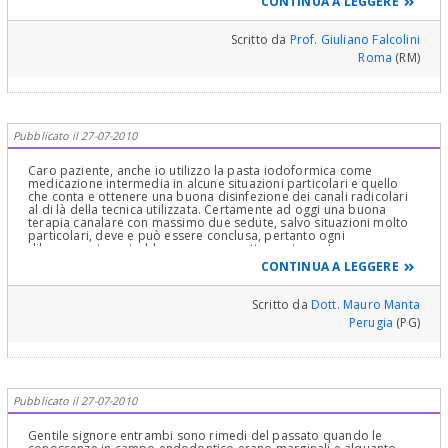
CONTINUA A LEGGERE
scomparsa di ogni risentimento
Scritto da
Prof. Giuliano Falcolini
Roma
(RM)
Pubblicato il 27-07-2010
Caro paziente, anche io utilizzo la pasta iodoformica come
medicazione intermedia in alcune situazioni particolari e quello
che conta e ottenere una buona disinfezione dei canali radicolari
al di là della tecnica utilizzata. Certamente ad oggi una buona
terapia canalare con massimo due sedute, salvo situazioni molto
particolari, deve e può essere conclusa, pertanto ogni
dilungamento potrebbe essere sospetto. certamente con una
semplice rx endorale, quelle piccole che solitamente si fanno dal
CONTINUA A LEGGERE
dentista si potrebbe valutare meglio il tutto.
Scritto da
Dott. Mauro Manta
Perugia
(PG)
Pubblicato il 27-07-2010
Gentile signore entrambi sono rimedi del passato quando le