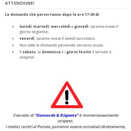
ATTENZIONE!
Le domande che perverranno dopo le ore 17:00 di
:
lunedì
,
martedì
,
mercoledì
e
giovedì
: saranno evase il
giorno seguente;
venerdì
: saranno evase il lunedì successivo.
Non tutte le domande pervenute verranno evase.
Il
sabato
, la
domenica
e i
giorni festivi
il servizio è
sospeso
Il servizio di
''
Domande & Risposte
''
è momentaneamente
sospeso.
I medici, iscritti al Portale, potranno essere contattati direttamente,