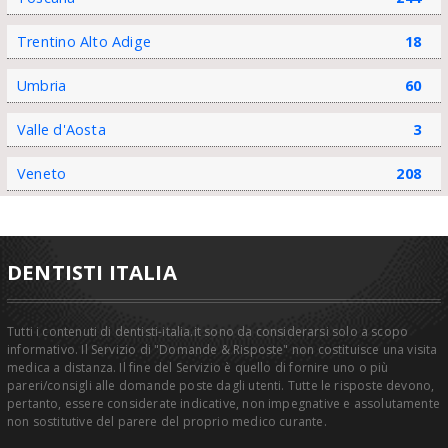
Trentino Alto Adige
18
Umbria
60
Valle d'Aosta
3
Veneto
208
DENTISTI ITALIA
Tutti i contenuti di dentisti-italia.it sono da considerarsi solo a scopo
informativo. Il Servizio di "Domande & Risposte" non costituisce una visita
medica a distanza. Il fine del Servizio è quello di fornire uno o più
pareri/consigli alle domande poste dagli utenti. Tutte le risposte devono,
pertanto, essere considerate indicative, non impegnative e assolutamente
non sostitutive del parere del proprio medico curante.