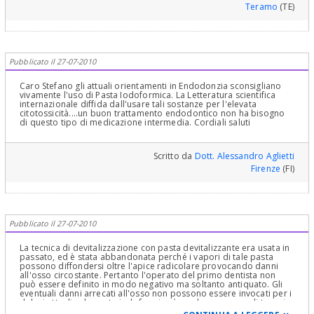
linea di massima, perché non la vedo clinicamente…ma il mio
Teramo
(TE)
parlare è supportato dal fatto che il suo dentista avesse fatto la
terapia e quindi ciò dimostrerebbe che il dente è stato giudicato
salvabile…ecco perché le ho fatto tutto questo discorso. Inoltre
guarire un granuloma (che è molto probabile che lei abbia...o
possiamo chiamarla più genericamente area di osteolisi
periapicale, espressione dell'infezione) è importante per
Pubblicato il 27-07-2010
l’organismo intero perché mette a riparo dalle malattie focali a
distanza di organi importanti che hanno il loro Fucus di partenza
Caro Stefano gli attuali orientamenti in Endodonzia sconsigliano
"in cavità dell’organismo comunicanti con l’esterno", in questo
vivamente l'uso di Pasta Iodoformica. La Letteratura scientifica
caso la zona di osteolisi periapicale, granuloma o anche cisti che
internazionale diffida dall'usare tali sostanze per l'elevata
siano o parodontite acuta periapicale o tasche parodontali o altre
citotossicità....un buon trattamento endodontico non ha bisogno
infezioni presenti in bocca…appunto in una cavità del corpo
di questo tipo di medicazione intermedia. Cordiali saluti
umano, comunicante con l’esterno.... le lascio una foto di un caso
di frattura, con sfondamento del pavimento della camera pulpare
e difetti ossei complessi e misti a più pareti con gravi problemi
parodontali ed endodontici......CURATO ed in bocca da 30 anni!!!....
Scritto da
Dott. Alessandro Aglietti
legga tra le mie pubblicazioni cliccando il nome: Riabilitazione
Firenze
(FI)
Orale Parodontale e Protesica Completa, in un Caso Complesso di
Compromissione Grave Parodontale ossea, conservativa,
endodontica, protesica in presenza di insufficienza di gengiva
aderente...........:.......Cordialmente Gustavo Petti, Parodontologia,
Implantologia, Gnatologia e Riabilitazione Orale Completa in Casi
Clinici Complessi ed Ortodonzia e Pedodonzia la figlia Claudia
Pubblicato il 27-07-2010
Petti, in Cagliari.
La tecnica di devitalizzazione con pasta devitalizzante era usata in
passato, ed è stata abbandonata perché i vapori di tale pasta
possono diffondersi oltre l'apice radicolare provocando danni
all'osso circostante. Pertanto l'operato del primo dentista non
può essere definito in modo negativo ma soltanto antiquato. Gli
eventuali danni arrecati all'osso non possono essere invocati per i
dolori attuali, e la pasta iodoformica è una buon mezzo di terapia
canalare. Eviterei però l'otturazione dei canali prima della