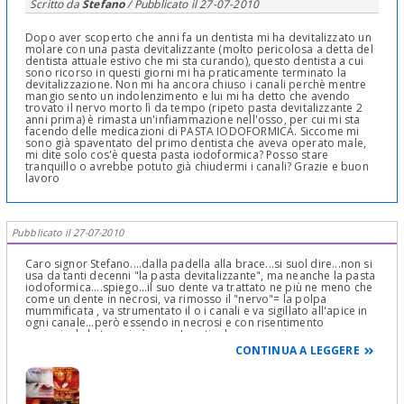
Scritto da
Stefano
/ Pubblicato il
27-07-2010
Dopo aver scoperto che anni fa un dentista mi ha devitalizzato un
molare con una pasta devitalizzante (molto pericolosa a detta del
dentista attuale estivo che mi sta curando), questo dentista a cui
sono ricorso in questi giorni mi ha praticamente terminato la
devitalizzazione. Non mi ha ancora chiuso i canali perchè mentre
mangio sento un indolenzimento e lui mi ha detto che avendo
trovato il nervo morto lì da tempo (ripeto pasta devitalizzante 2
anni prima) è rimasta un'infiammazione nell'osso, per cui mi sta
facendo delle medicazioni di PASTA IODOFORMICA. Siccome mi
sono già spaventato del primo dentista che aveva operato male,
mi dite solo cos'è questa pasta iodoformica? Posso stare
tranquillo o avrebbe potuto già chiudermi i canali? Grazie e buon
lavoro
Pubblicato il 27-07-2010
Caro signor Stefano....dalla padella alla brace...si suol dire...non si
usa da tanti decenni "la pasta devitalizzante", ma neanche la pasta
iodoformica....spiego...il suo dente va trattato ne più ne meno che
come un dente in necrosi, va rimosso il "nervo"= la polpa
mummificata , va strumentato il o i canali e va sigillato all'apice in
ogni canale...però essendo in necrosi e con risentimento
periapicale la terapia è un po' particolare....:.....mi
spiego....:.....Concettualmente i microbi presenti nella radice
CONTINUA A LEGGERE
inviano fuori nell'osso le loro tossine a cui l'organismo risponde
con la formazione cistica o granulomatosa per arginare l'infezione
stessa e difendersi, e i corpi dei leucociti macrofagi che arrivano in
massa, formano il pus e quindi l'ascesso che si fa strada tra le