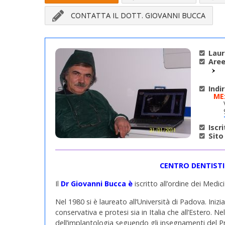
CONTATTA IL DOTT. GIOVANNI BUCCA
Laur
Aree
Indi
ME
Iscri
Sito
CENTRO DENTIST
Il
Dr Giovanni Bucca è
iscritto all’ordine dei Medi
Nel 1980 si è laureato all’Università di Padova. Ini
conservativa e protesi sia in Italia che all’Estero. N
dell’implantologia seguendo gli insegnamenti del Pr