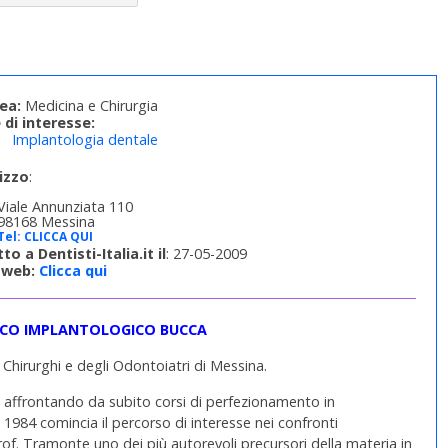
ea:
Medicina e Chirurgia
 di interesse:
Implantologia dentale
rizzo
:
:
Viale Annunziata 110
98168 Messina
Tel:
CLICCA QUI
tto a Dentisti-Italia.it il
: 27-05-2009
 web:
Clicca qui
ICO IMPLANTOLOGICO BUCCA
ci Chirurghi e degli Odontoiatri di Messina.
zia affrontando da subito corsi di perfezionamento in
el 1984 comincia il percorso di interesse nei confronti
of. Tramonte uno dei più autorevoli precursori della materia in