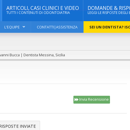
ARTICOLI, CASI CLINICI E VIDEO
DOMANDE & RISP
TUTTI I CONTENUTI DI ODONTOIATRIA
LEGGI LE RISPOSTE DEGLI 
L'EQUIPE
CONTATTI|ASSISTENZA
SEI UN DENTISTA? ISC
vanni Bucca | Dentista Messina, Sicilia
Invia Recensione
RISPOSTE INVIATE