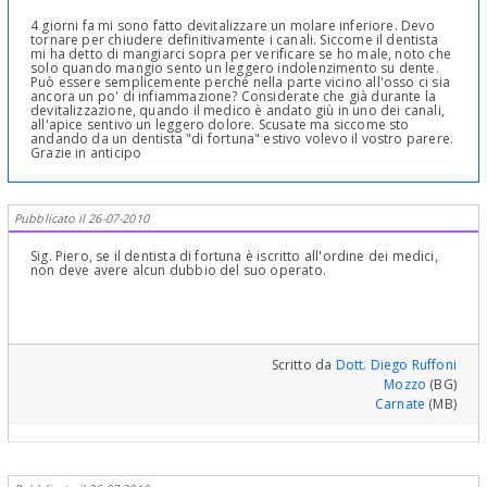
4 giorni fa mi sono fatto devitalizzare un molare inferiore. Devo
tornare per chiudere definitivamente i canali. Siccome il dentista
mi ha detto di mangiarci sopra per verificare se ho male, noto che
solo quando mangio sento un leggero indolenzimento su dente.
Può essere semplicemente perché nella parte vicino all'osso ci sia
ancora un po' di infiammazione? Considerate che già durante la
devitalizzazione, quando il medico è andato giù in uno dei canali,
all'apice sentivo un leggero dolore. Scusate ma siccome sto
andando da un dentista "di fortuna" estivo volevo il vostro parere.
Grazie in anticipo
Pubblicato il 26-07-2010
Sig. Piero, se il dentista di fortuna è iscritto all'ordine dei medici,
non deve avere alcun dubbio del suo operato.
Scritto da
Dott. Diego Ruffoni
Mozzo
(BG)
Carnate
(MB)