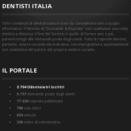
DENTISTI ITALIA
Tutti i contenuti di dentisti-italia.it sono da considerarsi solo a scopo
informativo. Il Servizio di "Domande & Risposte" non costituisce una visita
medica a distanza. Il fine del Servizio è quello di fornire uno o più
pareri/consigli alle domande poste dagli utenti. Tutte le risposte devono,
pertanto, essere considerate indicative, non impegnative e assolutamente
non sostitutive del parere del proprio medico curante.
IL PORTALE
3.704
Odontoiatri iscritti
9.757
domande poste dagli utenti
77.620
risposte pubblicate
798
casi clinici
634
articoli
336
video di odontoiatria