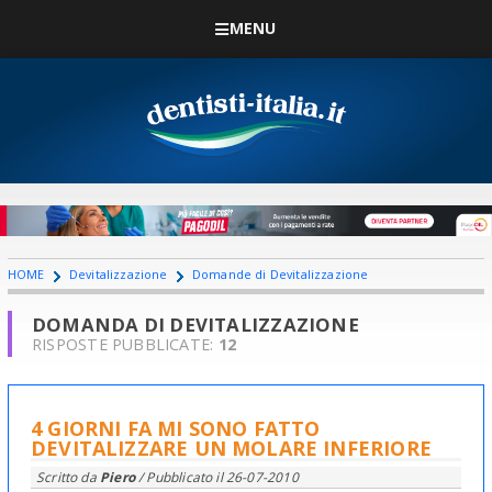
MENU
HOME
Devitalizzazione
Domande di Devitalizzazione
DOMANDA DI DEVITALIZZAZIONE
RISPOSTE PUBBLICATE:
12
4 GIORNI FA MI SONO FATTO
DEVITALIZZARE UN MOLARE INFERIORE
Scritto da
Piero
/ Pubblicato il
26-07-2010