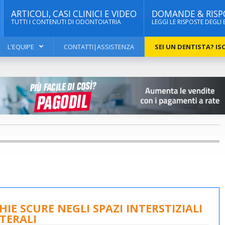
ARTICOLI, CASI CLINICI E VIDEO
DOMANDE & RISP
TUTTI I CONTENUTI DI ODONTOIATRIA
LEGGI LE RISPOSTE DEGLI 
L'EQUIPE
CONTATTI|ASSISTENZA
SEI UN DENTISTA? ISC
IE SCURE NEGLI SPAZI INTERSTIZIALI
ATERALI