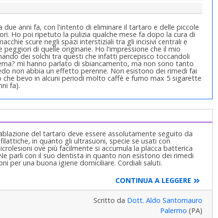
 due anni fa, con l'intento di eliminare il tartaro e delle piccole
riori. Ho poi ripetuto la pulizia qualche mese fa dopo la cura di
hie scure negli spazi interstiziali tra gli incisivi centrali e
 peggiori di quelle originarie. Ho l'impressione che il mio
ando dei solchi tra questi che infatti percepisco toccandoli
blema? mi hanno parlato di sbiancamento, ma non sono tanto
do non abbia un effetto perenne. Non esistono dei rimedi fai
isco che bevo in alcuni periodi molto caffè e fumo max 5 sigarette
ni fa).
i ablazione del tartaro deve essere assolutamente seguito da
attiche, in quanto gli ultrasuoni, specie se usati con
microlesioni ove più facilmente si accumula la placca batterica
e parli con il suo dentista in quanto non esistono dei rimedi
ni per una buona igiene domiciliare. Cordiali saluti.
CONTINUA A LEGGERE
Scritto da
Dott. Aldo Santomauro
Palermo
(PA)