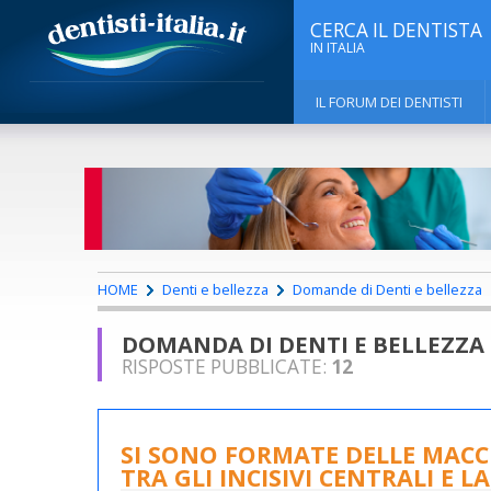
CERCA IL DENTISTA
IN ITALIA
IL FORUM DEI DENTISTI
HOME
Denti e bellezza
Domande di Denti e bellezza
DOMANDA DI DENTI E BELLEZZA
RISPOSTE PUBBLICATE:
12
SI SONO FORMATE DELLE MACCH
TRA GLI INCISIVI CENTRALI E L