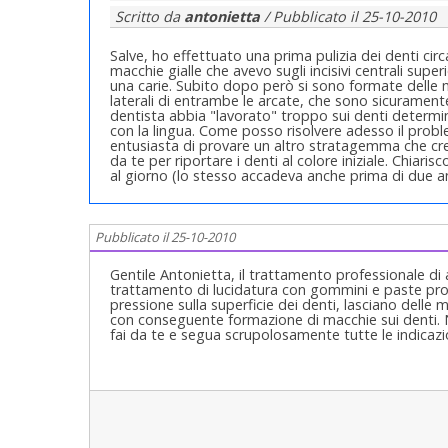
Scritto da
antonietta
/ Pubblicato il
25-10-2010
Salve, ho effettuato una prima pulizia dei denti circa
macchie gialle che avevo sugli incisivi centrali supe
una carie. Subito dopo però si sono formate delle macc
laterali di entrambe le arcate, che sono sicuramente
dentista abbia "lavorato" troppo sui denti determin
con la lingua. Come posso risolvere adesso il pro
entusiasta di provare un altro stratagemma che cre
da te per riportare i denti al colore iniziale. Chiar
al giorno (lo stesso accadeva anche prima di due an
Pubblicato il 25-10-2010
Gentile Antonietta, il trattamento professionale d
trattamento di lucidatura con gommini e paste profil
pressione sulla superficie dei denti, lasciano delle 
con conseguente formazione di macchie sui denti. N
fai da te e segua scrupolosamente tutte le indicazio