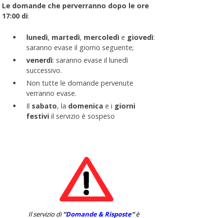
Le domande che perverranno dopo le ore
17:00 di
:
lunedì
,
martedì
,
mercoledì
e
giovedì
:
saranno evase il giorno seguente;
venerdì
: saranno evase il lunedì
successivo.
Non tutte le domande pervenute
verranno evase.
Il
sabato
, la
domenica
e i
giorni
festivi
il servizio è sospeso
Il servizio di
''
Domande & Risposte
''
è