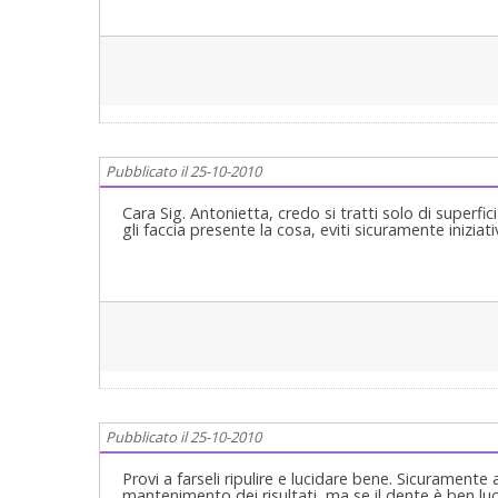
Pubblicato il 25-10-2010
Cara Sig. Antonietta, credo si tratti solo di superf
gli faccia presente la cosa, eviti sicuramente iniziati
Pubblicato il 25-10-2010
Provi a farseli ripulire e lucidare bene. Sicurament
mantenimento dei risultati, ma se il dente è ben lucid