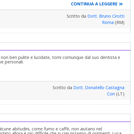
CONTINUA A LEGGERE
Scritto da
Dott. Bruno Cirotti
Roma
(RM)
ici non ben pulite e lucidate, torni comunque dal suo dentista e
ve personali.
Scritto da
Dott. Donatello Castagna
Cori
(LT)
e alcune abitudini, come fumo e caffè, non aiutano nel
ato allora è più difficile che si crei ristagno di pigmenti. Luca.