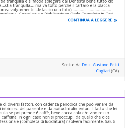
stia tranquilla e si faccia spiegare dal Dentista bene tutto ciò
..stia tranquilla......ma va tolto perchè il tartaro e la placca
rmente....le lascio una foto)................…..........................
tologia, Gnatologia e Riabilitazione Orale Completa in Casi
a Claudia Petti, in Cagliari.
CONTINUA A LEGGERE
Scritto da
Dott. Gustavo Petti
Cagliari
(CA)
e di diversi fattori, con cadenza periodica che può variare da
ntrinseci del paziente e da abitudini alimentari. Il fatto che lei
nulla se poi prende 6 caffè, beve cocca cola e/o vino rosso
la caffeina. In ogni caso non si preoccupi, da quello che dice
ssionale (completa di lucidatura) risolverà facilmente. Saluti