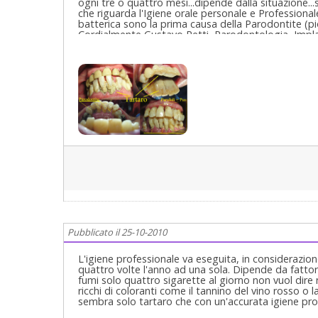
ogni tre o quattro mesi...dipende dalla situazione...
che riguarda l'Igiene orale personale e Professionale..
batterica sono la prima causa della Parodontite (piorrea volga
Cordialmente Gustavo Petti, Parodontologia, Implan
Clinici Complessi ed Ortodonzia e Pedodonzia la figli
Pubblicato il 25-10-2010
L'igiene professionale va eseguita, in considerazion
quattro volte l'anno ad una sola. Dipende da fattori i
fumi solo quattro sigarette al giorno non vuol dire 
ricchi di coloranti come il tannino del vino rosso o 
sembra solo tartaro che con un'accurata igiene profe