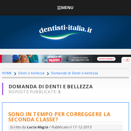
MENU
HOME
Denti e bellezza
Domande di Denti e bellezza
DOMANDA DI DENTI E BELLEZZA
RISPOSTE PUBBLICATE:
5
SONO IN TEMPO PER CORREGGERE LA
SECONDA CLASSE?
Scritto da
Lucia Magia
/ Pubblicato il
17-12-2015