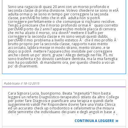
Sono una ragazza di quasi 20 anni con un morso profondo e
seconda classe di prima divisione. Volevo chiedervi se sono in etÃ
adulta ormai o se sono in tempo per correggere la seconda
classe, perchÃ© ho letto che in etÃ adulta non si potrÃ
correggere perfettamente o che comunque si rischiano recidive.
Tengo a precisare che il morso profondo ormai Ã¨ quasi corretto
perchÃ© porto da 2 anni l'apparecchio mobile placca di cervera
che mi ha alzato il morso, ora dovrÃ² mettere il baffo per
correggere la seconda classe e mi sono venuti questi dubbi,
perchÃ© il mio problema a livello estetico Ã¨ che il mio profilo Ã¨
brutto proprio per la seconda classe, rapporto naso mento
accorciato, labbra messe in modo strano, mento strano..e se
dopo si potrÃ mettere l'apparecchio invisibile per correggere
anche i denti un po' storti, grazie ! Allego dettagli nei file. Ps. mi
sono trasferita e ho dovuto cambiare dentista, ma la mia famiglia
non ha possibilitÃ di mandarmi ora, per questo chiedo a voi un
po' di chiarimenti.
Pubblicato il 18-12-2015
Cara Signora Lucia, buongiorno. Beata "ingenuità"! Non basta
leggere un referto Diagnostico-terapeutico stilato da altro Collega
per poter fare Diagnosi e pianificare una terapia e quindi darle
suggerimenti validi! Per Rispondere dovrei fare una Visita Clinica
ed un accurato check up ortodontico e cefalometria che misura
delle semirette che individuano dei piani e degli angoli in base a
cui si fa una diagnosi e si prospetta una terapia. L'espansione del
palato potrebbe non dare risultati ossei perché la "saldatura"
CONTINUA A LEGGERE
delle suture ossee pterigo-mascellari è un processo che avviene
intorno ai sette anni circa e anche prima (prima si inizia la terapia e