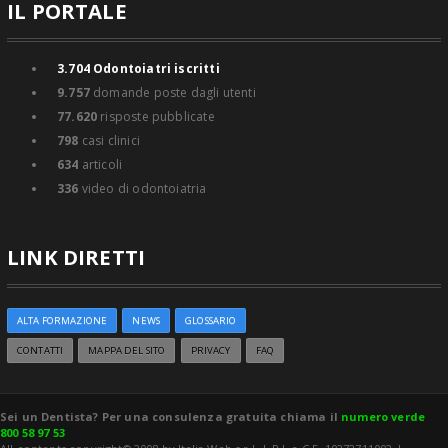
IL PORTALE
3.704
Odontoiatri iscritti
9.757
domande poste dagli utenti
77.620
risposte pubblicate
798
casi clinici
634
articoli
336
video di odontoiatria
LINK DIRETTI
ALTA FORMAZIONE
NEWS
GLOSSARIO
CONTATTI
MAPPA DEL SITO
PRIVACY
FAQ
Sei un Dentista? Per una consulenza gratuita chiama il
numero verde
800 58 97 53