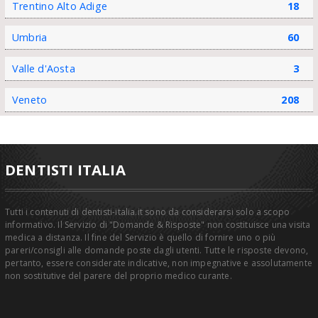
Trentino Alto Adige
18
Umbria
60
Valle d'Aosta
3
Veneto
208
DENTISTI ITALIA
Tutti i contenuti di dentisti-italia.it sono da considerarsi solo a scopo
informativo. Il Servizio di "Domande & Risposte" non costituisce una visita
medica a distanza. Il fine del Servizio è quello di fornire uno o più
pareri/consigli alle domande poste dagli utenti. Tutte le risposte devono,
pertanto, essere considerate indicative, non impegnative e assolutamente
non sostitutive del parere del proprio medico curante.