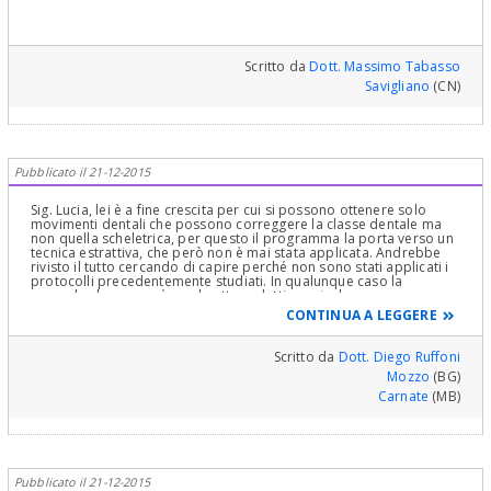
Radianti e viceversa! Bisogna analizzare il movimento di Bennet ed
soprattutto visto che la diagnosi iniziale già è stata fatta, ed è,
una infinità di altri dati. Perché ho spiegato tutto questo. L'ho
appunto, di elevata qualità. Se ha difficoltà ad individuare tale
spiegato nella Speranza che Lei capisca e che tutti i Lettori
dentista, mi scriva in privato che cercherò di informarmi sul
capiscano che non si può fare Diagnosi via Web! Le consiglio
collega adatto..
quindi, visto che è di Milano, di rivolgersi al Dottor Edmondo
Scritto da
Dott. Massimo Tabasso
Spagnoli che ha uno Studio a Lecco ma anche a Milano ed è un
Savigliano
(CN)
Consulente Scientifico come lo sono io, di validissima Cultura e
Capacità Ortodontica, il quale potrà indubbiamente consigliarla
per il meglio ed eventualmente prenderla in Cura (fa anche il tanto
da Lei amato invisalign)! più di questo non posso fare :) Auguri per
la Terapia e per l'Anno che verrà!
Pubblicato il 21-12-2015
Sig. Lucia, lei è a fine crescita per cui si possono ottenere solo
movimenti dentali che possono correggere la classe dentale ma
non quella scheletrica, per questo il programma la porta verso un
tecnica estrattiva, che però non è mai stata applicata. Andrebbe
rivisto il tutto cercando di capire perché non sono stati applicati i
protocolli precedentemente studiati. In qualunque caso la
seconda classe non è una brutta malattia pericolosa e senza
possibilità economiche, forse sarebbe meglio conservare quello
CONTINUA A LEGGERE
che madre natura ci ha assegnato.
Scritto da
Dott. Diego Ruffoni
Mozzo
(BG)
Carnate
(MB)
Pubblicato il 21-12-2015