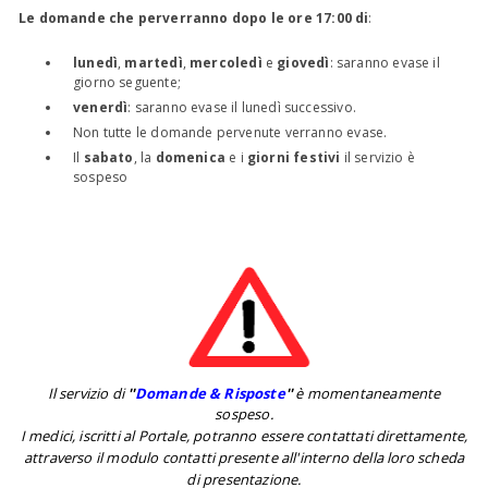
Le domande che perverranno dopo le ore 17:00 di
:
lunedì
,
martedì
,
mercoledì
e
giovedì
: saranno evase il
giorno seguente;
venerdì
: saranno evase il lunedì successivo.
Non tutte le domande pervenute verranno evase.
Il
sabato
, la
domenica
e i
giorni festivi
il servizio è
sospeso
Il servizio di
''
Domande & Risposte
''
è momentaneamente
sospeso.
I medici, iscritti al Portale, potranno essere contattati direttamente,
attraverso il modulo contatti presente all'interno della loro scheda
di presentazione.