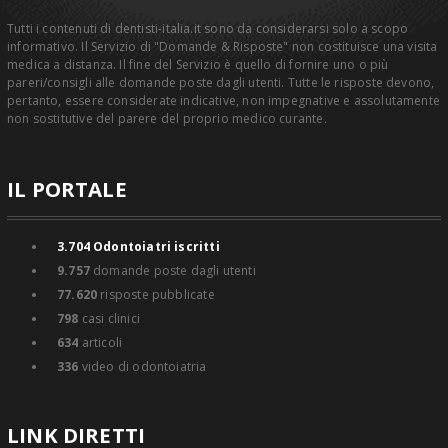
Tutti i contenuti di dentisti-italia.it sono da considerarsi solo a scopo
informativo. Il Servizio di "Domande & Risposte" non costituisce una visita
medica a distanza. Il fine del Servizio è quello di fornire uno o più
pareri/consigli alle domande poste dagli utenti. Tutte le risposte devono,
pertanto, essere considerate indicative, non impegnative e assolutamente
non sostitutive del parere del proprio medico curante.
IL PORTALE
3.704
Odontoiatri iscritti
9.757
domande poste dagli utenti
77.620
risposte pubblicate
798
casi clinici
634
articoli
336
video di odontoiatria
LINK DIRETTI