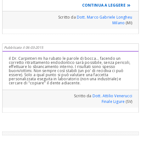
meglio. Se un collega le propone una corona non lo fa per
CONTINUA A LEGGERE
dispetto ma solo perchè nelle sue mani quello è il modo per
ottenere il miglior risultato possibile. Allo stesso modo un collega
che le propone una faccetta. Tuttavia, prima di disquisire sul
Scritto da
Dott. Marco Gabriele Longheu
risultato finale porrei molta attenzione alla cosidetta "parte
Milano
(MI)
invisibile" del lavoro, ossia alla devitalizzazione. Oggettivamente
non vedo una bella situazione nella radice e ho dubbi e timori
sull'esito finale della cura canalare. Dico ciò perchè sarebbe molto
spiacevole trovarsi con una bellissima corona o faccetta di cui lei è
soddisfattissimo ma che verrebbe vanificata da un processo di
riassorbimento radicolare che causerebbe la perdita del suo
Pubblicato il 06-03-2015
dente. Le consiglio, quindi, di farsi eseguire una devitalizzazione a
regola d'arte ed una ricostruzione in composito e perno in fibra di
quarzo; ciò permetterà di seguire nel tempo l'evoluzione del suo
il Dr. Carpinteri mi ha rubato le parole di bocca... facendo un
dente che, se positiva, potrebbe essere finalizzata con una corona
corretto ritrattamento endodontico sarà possibile, senza pericoli,
oppure con una faccetta. Nella speranza di non averle confuso
effettuare lo sbiancamento interno. I risultati sono spesso
troppo le idee le porgo cordiali saluti.
buoni/ottimi. Non sempre così stabili (un po' di recidiva ci può
essere). Solo a qual punto si può valutare una faccetta
personalizzata eseguita in laboratorio (non una industriale) e
cercare di "copiare" il dente adiacente.
Scritto da
Dott. Attilio Venerucci
Finale Ligure
(SV)