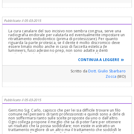
Pubblicato il 05-03-2015
La cura canalare del suo incisivo non sembra congrua, serve una
radiografia endorale per valutarla ed eventualmente impostare un
ritrattamento endodontico (prima di protesizzare). Per quanto
riguarda la parte protesica, se il dente è molto discromico deve
essere limato molto anche in caso di faccetta estetica (le
lumineers, fusci adesivi no prep, non sono adatte a denti
particolarmente discromici in quanto non coprirebbero
adeguatamente i colori scuri), faccetta estetica che può realizzare
CONTINUA A LEGGERE
in composito o in disilicato di litio; se però, limando molto il dente
per realizzare una faccetta (con probabile estensione palatale), il
dente risulterebbe molto compromesso, allora sarà opportuno
Scritto da
Dott. Giulio Sbarbaro
incapsularlo (corona in zirconia). Questo si stabilisce dopo aver
Zocca
(MO)
eseguito una visita completa ed accurata, impronte e modelli di
studio (su cui si realizzano le preparazioni pre - operatorie); una
volta definito il piano di trattamento più adeguato al suo caso, si
spiega al paziente e si procede. In entrambi i casi il risultato
estetico è eccellente (nessun dentone, nessun bordino etc etc) ed il
dente, anche se ridotto dimensionalmente, è protetto dalla
Pubblicato il 05-03-2015
struttura protesica.
Gent.mo Sig. Carlo, capisco che per lei sia difficile trovare un filo
comune nel pensiero di tanti professionisti e quindi sono a dirle di
non soffermarsi tanto sulle scelte proposte da uno o dall'altro.
Ogni collega propone il meglio che sa di poter fare per ottenere
un risultato che la possa soddisfare; non esiste in astratto un
trattamento migliore di un altro ma il trattamento che soddisfi le
sue personali esigenze e che il clinico sa di poter eseguire al