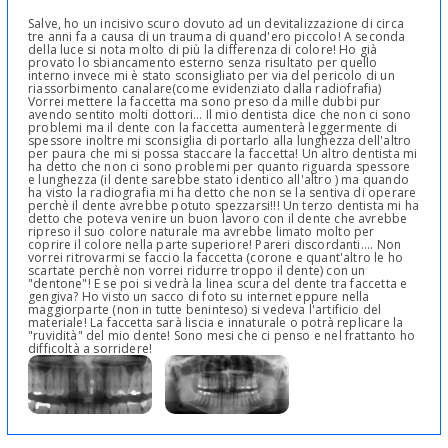
Salve, ho un incisivo scuro dovuto ad un devitalizzazione di circa
tre anni fa a causa di un trauma di quand'ero piccolo! A seconda
della luce si nota molto di più la differenza di colore! Ho già
provato lo sbiancamento esterno senza risultato per quello
interno invece mi è stato sconsigliato per via del pericolo di un
riassorbimento canalare(come evidenziato dalla radiofrafia)
Vorrei mettere la faccetta ma sono preso da mille dubbi pur
avendo sentito molti dottori... Il mio dentista dice che non ci sono
problemi ma il dente con la faccetta aumenterà leggermente di
spessore inoltre mi sconsiglia di portarlo alla lunghezza dell'altro
per paura che mi si possa staccare la faccetta! Un altro dentista mi
ha detto che non ci sono problemi per quanto riguarda spessore
e lunghezza (il dente sarebbe stato identico all'altro ) ma quando
ha visto la radiografia mi ha detto che non se la sentiva di operare
perchè il dente avrebbe potuto spezzarsi!!! Un terzo dentista mi ha
detto che poteva venire un buon lavoro con il dente che avrebbe
ripreso il suo colore naturale ma avrebbe limato molto per
coprire il colore nella parte superiore! Pareri discordanti.... Non
vorrei ritrovarmi se faccio la faccetta (corone e quant'altro le ho
scartate perchè non vorrei ridurre troppo il dente) con un
"dentone"! E se poi si vedrà la linea scura del dente tra faccetta e
gengiva? Ho visto un sacco di foto su internet eppure nella
maggiorparte (non in tutte beninteso) si vedeva l'artificio del
materiale! La faccetta sarà liscia e innaturale o potrà replicare la
"ruvidità" del mio dente! Sono mesi che ci penso e nel frattanto ho
difficoltà a sorridere!