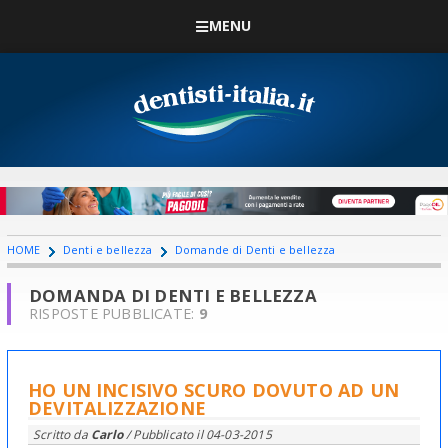
MENU
HOME
Denti e bellezza
Domande di Denti e bellezza
DOMANDA DI DENTI E BELLEZZA
RISPOSTE PUBBLICATE:
9
HO UN INCISIVO SCURO DOVUTO AD UN
DEVITALIZZAZIONE
Scritto da
Carlo
/ Pubblicato il
04-03-2015