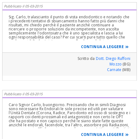
Pubblicato il 05-03-2015
Sig. Carlo, tralascianto il punto di vista endodontico e notando che
i precedenti tentativi di sbiancamento hanno fatto più danni che
risultati, mi chiedo perchè il paziente anziché continuare a
ricercare o proporre soluzioni da incompetente, non ascolta
semplicemente l'odontoiatra che è uno specialista e lascia a lui
ogni responsabilità del caso? Per cui scarti pure tutto quello che
vuole e guidi l'odontoiatra verso quello che vuole lei, ma poi non
rimpianga se si ritrova con altri danni e con estetica non gradita.
CONTINUA A LEGGERE
Quando trova un odontoiatra che le dice che la riabilitazione sarà
identica di colore e di forma, non le resta che farselo scrivere e
poi sottoporsi alle sue cure senza pensare nulla sui mezzi e
Scritto da
Dott. Diego Ruffoni
metodi utilizzati. Se non ritroverà il risultato promesso potrà
Mozzo
(BG)
sempre avere rivalsa di danno estetico che la ripagherà di tutto fin
ad ottenere i risultati promessi, mentre se fa testa sua ci saranno
Carnate
(MB)
sempre dei compromessi.
Pubblicato il 05-03-2015
Caro Signor Carlo, buongiorno. Precisando che in simili Diagnosi
sono necessarie Rx Endorali le sole precise ed utili per valutare
l'Unità Dentale (Corona, Radice, Parodonto ed osso di sostegno e i
rapporti coi denti prossimali ed antagonisti) e non certo le OPT
che ha postato e non capisco perché le siano state fatte queste
anzichè le endorali, facendole, tra l'altro, assorbire più Radiazioni,
non necessarie, "Sic", sarei curioso di sapere se tutti questi Dentisti
le abbiano fatto pagare la Visita! Sa consultarne tre e pagare la
CONTINUA A LEGGERE
Visita, costa, forse più di una faccetta estetica.Presumo quindi che