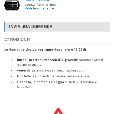
Dentista Piemonte, Biella
Vedi la scheda
INVIA UNA DOMANDA
ATTENZIONE!
Le domande che perverranno dopo le ore 17:00 di
:
lunedì
,
martedì
,
mercoledì
e
giovedì
: saranno evase il
giorno seguente;
venerdì
: saranno evase il lunedì successivo.
Non tutte le domande pervenute verranno evase.
Il
sabato
, la
domenica
e i
giorni festivi
il servizio è
sospeso