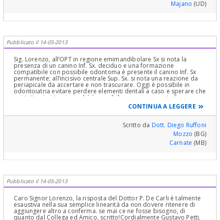
Majano
(UD)
Pubblicato il 14-05-2013
Sig. Lorenzo, all’OPT in regione emimandibolare Sx si nota la
presenza di un canino Inf. Sx. deciduo e una formazione
compatibile con possibile odontoma è presente il canino Inf. Sx
permanente; all’incisivo centrale Sup. Sx. si nota una reazione da
periapicale da accertare e non trascurare. Oggi è possibile in
odontoiatria evitare perdere elementi dentali a caso e sperare che
poi tutto si sistemi, perché è possibile eseguire uno studio
approfondito del caso con i corretti accertamenti diagnostici e
CONTINUA A LEGGERE
programmare le corrette cure secondo scienza e coscienza,
ottenendo i prefissati risultati di cura.
Scritto da
Dott. Diego Ruffoni
Mozzo
(BG)
Carnate
(MB)
Pubblicato il 14-05-2013
Caro Signor Lorenzo, la risposta del Dottor P. De Carli è talmente
esaustiva nella sua semplice linearità da non dovere ritenere di
aggiungere altro a conferma. se mai ce ne fosse bisogno, di
quanto dal Collega ed Amico, scritto!Cordialmente Gustavo Petti,