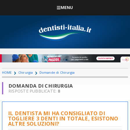
MENU
HOME
Chirurgia
Domande di Chirurgia
DOMANDA DI CHIRURGIA
RISPOSTE PUBBLICATE:
8
IL DENTISTA MI HA CONSIGLIATO DI
TOGLIERE 3 DENTI IN TOTALE, ESISTONO
ALTRE SOLUZIONI?