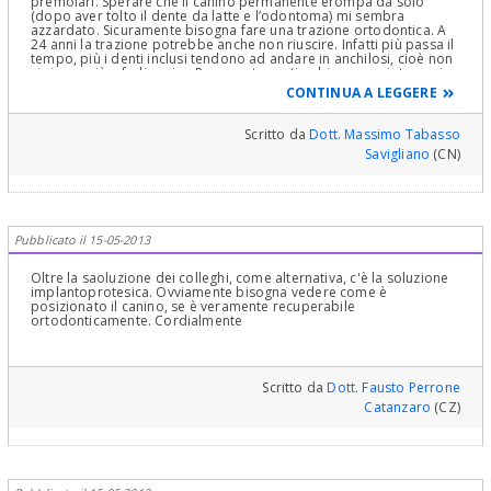
premolari. Sperare che il canino permanente erompa da solo
(dopo aver tolto il dente da latte e l’odontoma) mi sembra
azzardato. Sicuramente bisogna fare una trazione ortodontica. A
24 anni la trazione potrebbe anche non riuscire. Infatti più passa il
tempo, più i denti inclusi tendono ad andare in anchilosi, cioè non
si riesce più a farli uscire. Per questo motivo bisognava intervenire
10 anni fa. Cordiali saluti
CONTINUA A LEGGERE
Scritto da
Dott. Massimo Tabasso
Savigliano
(CN)
Pubblicato il 15-05-2013
Oltre la saoluzione dei colleghi, come alternativa, c'è la soluzione
implantoprotesica. Ovviamente bisogna vedere come è
posizionato il canino, se è veramente recuperabile
ortodonticamente. Cordialmente
Scritto da
Dott. Fausto Perrone
Catanzaro
(CZ)