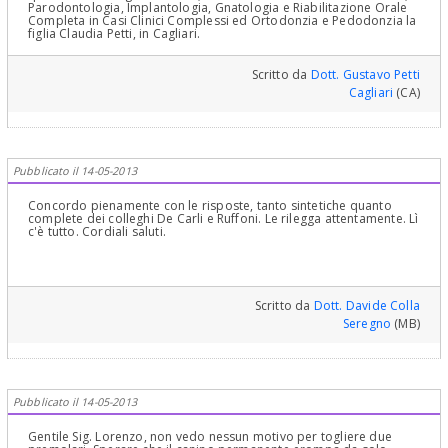
Parodontologia, Implantologia, Gnatologia e Riabilitazione Orale
Completa in Casi Clinici Complessi ed Ortodonzia e Pedodonzia la
figlia Claudia Petti, in Cagliari.
Scritto da
Dott. Gustavo Petti
Cagliari
(CA)
Pubblicato il 14-05-2013
Concordo pienamente con le risposte, tanto sintetiche quanto
complete dei colleghi De Carli e Ruffoni. Le rilegga attentamente. Lì
c'è tutto. Cordiali saluti.
Scritto da
Dott. Davide Colla
Seregno
(MB)
Pubblicato il 14-05-2013
Gentile Sig. Lorenzo, non vedo nessun motivo per togliere due