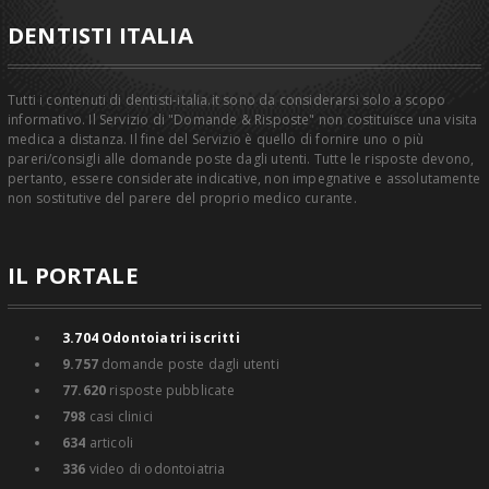
DENTISTI ITALIA
Tutti i contenuti di dentisti-italia.it sono da considerarsi solo a scopo
informativo. Il Servizio di "Domande & Risposte" non costituisce una visita
medica a distanza. Il fine del Servizio è quello di fornire uno o più
pareri/consigli alle domande poste dagli utenti. Tutte le risposte devono,
pertanto, essere considerate indicative, non impegnative e assolutamente
non sostitutive del parere del proprio medico curante.
IL PORTALE
3.704
Odontoiatri iscritti
9.757
domande poste dagli utenti
77.620
risposte pubblicate
798
casi clinici
634
articoli
336
video di odontoiatria