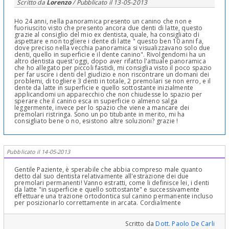
Scritto da
Lorenzo
/ Pubblicato il
13-05-2013
Ho 24 anni, nella panoramica presento un canino che non e
fuoriuscito visto che presento ancora due denti di latte, questo
grazie al consiglio del mio ex dentista, quale, ha consigliato di
aspettare e non togliere i dente di latte " questo ben 10 anni fa,
dove preciso nella vecchia panoramica si visualizzavano solo due
denti, quello in superficie e il dente canino". Rivolgendomi ha un
altro dentista quest'oggi, dopo aver rifatto l'attuale panoramica
che ho allegato per piccoli fastidi, mi consiglia visto il poco spazio
per far uscire i denti del giudizio e non riscontrare un domani dei
problemi, di togliere 3 denti in totale, 2 premolari se non erro, e il
dente da latte in superficie e quello sottostante inizialmente
applicandomi un apparecchio che non chiudesse lo spazio per
sperare che il canino esca in superficie o almeno salga
leggermente, invece per lo spazio che viene a mancare dei
premolari ristringa. Sono un po titubante in merito, mi ha
consigliato bene o no, esistono altre soluzioni? grazie !
Pubblicato il 14-05-2013
Gentile Paziente, è sperabile che abbia compreso male quanto
detto dal suo dentista relativamente all'estrazione dei due
premolari permanenti! Vanno estratti, come li definisce lei, i denti
da latte "in superficie e quello sottostante" e successivamente
effettuare una trazione ortodontica sul canino permanente incluso
per posizionarlo correttamente in arcata. Cordialmente
Scritto da
Dott. Paolo De Carli