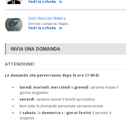
Vedi la scheda
Dott. Maurizio Matera
Dentista Campania, Napoli
Vedi la scheda
INVIA UNA DOMANDA
ATTENZIONE!
Le domande che perverranno dopo le ore 17:00 di
:
lunedì
,
martedì
,
mercoledì
e
giovedì
: saranno evase il
giorno seguente;
venerdì
: saranno evase il lunedì successivo.
Non tutte le domande pervenute verranno evase.
Il
sabato
, la
domenica
e i
giorni festivi
il servizio è
sospeso