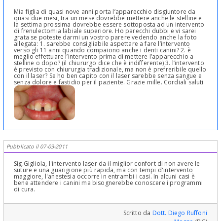
Mia figlia di quasi nove anni porta l’apparecchio disgiuntore da
quasi due mesi, tra un mese dovrebbe mettere anche le stelline e
la settima prossima dovrebbe essere sottoposta ad un intervento
di frenulectomia labiale superiore. Ho parecchi dubbi e vi sarei
grata se poteste darmi un vostro parere vedendo anche la foto
allegata: 1. sarebbe consigliabile aspettare a fare l’intervento
verso gli 11 anni quando compaiono anche i denti canini? 2. è
meglio effettuare l’intervento prima di mettere l’apparecchio a
stelline o dopo? (il chiururgo dice che è indifferente) 3. l’intervento
è previsto con chiururgia tradizionale, ma non è prefreribile quello
con il laser? Se ho ben capito con il laser sarebbe senza sangue e
senza dolore e fastidio per il paziente. Grazie mille. Cordiali saluti
Pubblicato il 07-03-2011
Sig.Gigliola, l'intervento laser da il miglior confort di non avere le
suture e una guarigione più rapida, ma con tempi d'intervento
maggiore, l'anestesia occorre in entrambi i casi. In alcuni casi è
bene attendere i canini ma bisognerebbe conoscere i programmi
di cura.
Scritto da
Dott. Diego Ruffoni