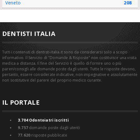
Veneto
208
DENTISTI ITALIA
Tutti i contenuti di dentisti-italia.it sono da considerarsi solo a scopo
informativo. Il Servizio di "Domande & Risposte" non costituisce una visita
medica a distanza. Il fine del Servizio è quello di fornire uno o più
pareri/consigli alle domande poste dagli utenti. Tutte le risposte devono,
pertanto, essere considerate indicative, non impegnative e assolutamente
non sostitutive del parere del proprio medico curante.
IL PORTALE
3.704
Odontoiatri iscritti
9.757
domande poste dagli utenti
77.620
risposte pubblicate