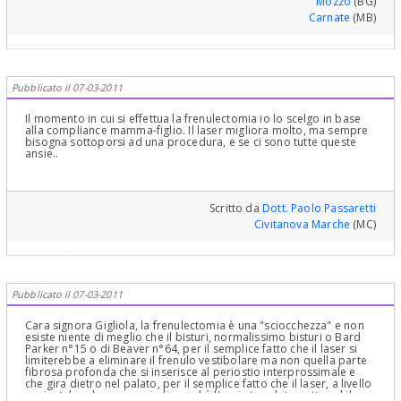
Mozzo
(BG)
Carnate
(MB)
Pubblicato il 07-03-2011
Il momento in cui si effettua la frenulectomia io lo scelgo in base
alla compliance mamma-figlio. Il laser migliora molto, ma sempre
bisogna sottoporsi ad una procedura, e se ci sono tutte queste
ansie..
Scritto da
Dott. Paolo Passaretti
Civitanova Marche
(MC)
Pubblicato il 07-03-2011
Cara signora Gigliola, la frenulectomia è una "sciocchezza" e non
esiste niente di meglio che il bisturi, normalissimo bisturi o Bard
Parker n°15 o di Beaver n°64, per il semplice fatto che il laser si
limiterebbe a eliminare il frenulo vestibolare ma non quella parte
fibrosa profonda che si inserisce al periostio interprossimale e
che gira dietro nel palato, per il semplice fatto che il laser, a livello
periostale ed osseo, quindi, perchè l'ossi sta subito sotto ed il