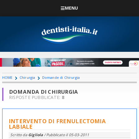
MENU
HOME
Chirurgia
Domande di Chirurgia
DOMANDA DI CHIRURGIA
RISPOSTE PUBBLICATE:
8
INTERVENTO DI FRENULECTOMIA
LABIALE
Scritto da
Gigliola
/ Pubblicato il
05-03-2011