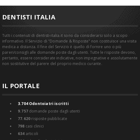
DENTISTI ITALIA
Tutti i contenuti di dentisti-italia.it sono da considerarsi solo a scopo
informativo. Il Servizio di "Domande & Risposte" non costituisce una visita
medica a distanza. Il fine del Servizio è quello di fornire uno o più
pareri/consigli alle domande poste dagli utenti. Tutte le risposte devono,
pertanto, essere considerate indicative, non impegnative e assolutamente
non sostitutive del parere del proprio medico curante.
IL PORTALE
3.704
Odontoiatri iscritti
9.757
domande poste dagli utenti
77.620
risposte pubblicate
798
casi clinici
634
articoli