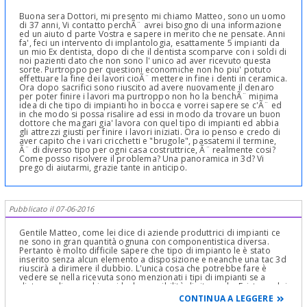
Buona sera Dottori, mi presento mi chiamo Matteo, sono un uomo
di 37 anni, Vi contatto perchÃ¨ avrei bisogno di una informazione
ed un aiuto d parte Vostra e sapere in merito che ne pensate. Anni
fa', feci un intervento di implantologia, esattamente 5 impianti da
un mio Ex dentista, dopo di che il dentista scomparve con i soldi di
noi pazienti dato che non sono l' unico ad aver ricevuto questa
sorte. Purtroppo per questioni economiche non ho piu' potuto
effettuare la fine dei lavori cioÃ¨ mettere in fine i denti in ceramica.
Ora dopo sacrifici sono riuscito ad avere nuovamente il denaro
per poter finire i lavori ma purtroppo non ho la benchÃ¨ minima
idea di che tipo di impianti ho in bocca e vorrei sapere se c'Ã¨ ed
in che modo si possa risalire ad essi in modo da trovare un buon
dottore che magari gia' lavora con quel tipo di impianti ed abbia
gli attrezzi giusti per finire i lavori iniziati. Ora io penso e credo di
aver capito che i vari cricchetti e "brugole", passatemi il termine,
Ã¨ di diverso tipo per ogni casa costruttrice, Ã¨ realmente cosi?
Come posso risolvere il problema? Una panoramica in 3d? Vi
prego di aiutarmi, grazie tante in anticipo.
Pubblicato il 07-06-2016
Gentile Matteo, come lei dice di aziende produttrici di impianti ce
ne sono in gran quantità ognuna con componentistica diversa.
Pertanto è molto difficile sapere che tipo di impianto le è stato
inserito senza alcun elemento a disposizione e neanche una tac 3d
riuscirà a dirimere il dubbio. L'unica cosa che potrebbe fare è
vedere se nella ricevuta sono menzionati i tipi di impianti se a
distanza di parecchi anni ha la possibilità di ritrovarla. Esistono dei
siti di comparazione (WATHSIMPLANT) ma solitamente non sono di
CONTINUA A LEGGERE
grande aiuto. Le consiglirei di rivolgersi ad un dentista serio e di