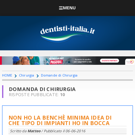
MENU
HOME
Chirurgia
Domande di Chirurgia
DOMANDA DI CHIRURGIA
RISPOSTE PUBBLICATE:
10
NON HO LA BENCHÈ MINIMA IDEA DI
CHE TIPO DI IMPIANTI HO IN BOCCA
Scritto da
Matteo
/ Pubblicato il
06-06-2016