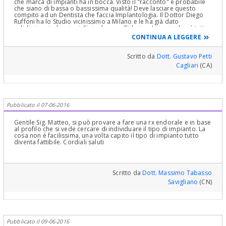
che marca di impianti ha in bocca. Visto il "racconto" è probabile
che siano di bassa o bassissima qualità! Deve lasciare questo
compito ad un Dentista che faccia Implantologia. Il Dottor Diego
Ruffoni ha lo Studio vicinissimo a Milano e le ha già dato
validissime indicazioni. Si rivolga con Fiducia a Lui e risolverà tutto.
:) Non posso consigliarle niente altro, via Web! Cari Saluti
CONTINUA A LEGGERE
Scritto da
Dott. Gustavo Petti
Cagliari
(CA)
Pubblicato il 07-06-2016
Gentile Sig. Matteo, si può provare a fare una rx endorale e in base
al profilo che si vede cercare di individuare il tipo di impianto. La
cosa non è facilissima, una volta capito il tipo di impianto tutto
diventa fattibile. Cordiali saluti
Scritto da
Dott. Massimo Tabasso
Savigliano
(CN)
Pubblicato il 09-06-2016