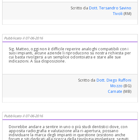
provate capacità e non ai centri low-cost che fanno tanta
pubblicità e spesso chiudono all'improvviso dopo aver incassato i
Scritto da
Dott. Tersandro Savino
denari lasciando i pazienti senza alcuna assistenza. Si rivolga a
Tivoli
(RM)
professionisti capaci e seri. Cordialmente
Pubblicato il 07-06-2016
Sig. Matteo, oggi non è difficile reperire analoghi compatibili con i
suoi impianti, alcune aziende li riproducono su nostra richiesta per
cui basta rivolgersi a un semplice odontoiatra e stare alle sue
indicazioni. A sua disposizione.
Scritto da
Dott. Diego Ruffoni
Mozzo
(BG)
Carnate
(MB)
Pubblicato il 07-06-2016
Dovrebbe andare a sentire in uno o più studi dentistici dove, con
apposita radiografia e valutazione alla ri-apertura, possano
individuare la marca degli impianti in questione (esistono anche
forum e siti dedicati alla ricerca della tipologia implantare, seguiti