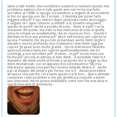
Salve a tutti medici che vorrebbero aiutarmi a risolvere questo mio
problema estetico che in tutti questi anni non mi ha mai fatto
sorridere al 100%. Vi spiego: Da bambino a seguito di un incidente
in bici mi spezzai uno dei 2 incisivi... Il dentista per poter farlo
reggere utilizzÃ² il suo interno dopo vitalizzato,come ancoraggio..
A seguito di 1 anno l'interno si infettÃ² e lo dovette rimuovere...
questo mi portÃ² anche a perdita di osso... Bene si optÃ² con la
soluzione del ponte, ma visto la mia mancanza di osso in quella
zona mi rimase un avvallamento che mi creava un foro... Quindi il
dentista mi fece una protesi piÃ¹ alta li nell'incisivo per coprire la
lacuna. Premetto che da piccolo presentavo anche denti larghi li
davanti e morso profondo (ma contenuto) I miei denti oggi per
coprire gli spazi sono molto grandi... Vorrei intervenire facendo
qualcosa innanzi tutto per coprire quell'avvallamento che mi
costringe a non sorridere piÃ¹ di tanto... in piÃ¹ vorrei dare una
forma piÃ¹ piccola di adesso ai miei denti... Ã possibile ridurre il
diametro dei denti anche di fronte a un ponte che si regge su due
denti devitalizzati, con un apparecchio odontoiatrico? Mi crea
imbarazzo questa cosa perche l'incisivo laterale destro Ã¨ anche
pari al doppio del sinistro per forma, ma si Ã¨ dovuti procedere
all'epoca cosi perche c'era tanto spazio tra di loro... Spero abbiate
compreso i miei problemi e che per gentilezza riusciate a darmi
una soluzione che mi possa soddisfare come non l'ho mai avita in
questi miei anni di giovinezza...