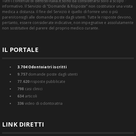
Tutti i contenuti di dentisti-italia.it sono da considerarsi solo a scopo
informativo. Il Servizio di "Domande & Risposte" non costituisce una visita
medica a distanza. Il fine del Servizio è quello di fornire uno o più
pareri/consigli alle domande poste dagli utenti. Tutte le risposte devono,
pertanto, essere considerate indicative, non impegnative e assolutamente
non sostitutive del parere del proprio medico curante.
IL PORTALE
3.704
Odontoiatri iscritti
9.757
domande poste dagli utenti
77.620
risposte pubblicate
798
casi clinici
634
articoli
336
video di odontoiatria
LINK DIRETTI