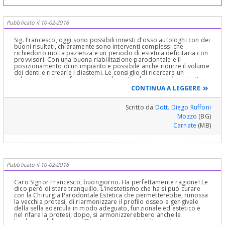
Pubblicato il 10-02-2016
Sig. Francesco, oggi sono possibili innesti d'osso autologhi con dei
buoni risultati, chiaramente sono interventi complessi che
richiedono molta pazienza e un periodo di estetica deficitaria con
provvisori. Con una buona riabilitazione parodontale e il
posizionamento di un impianto e possibile anche ridurre il volume
dei denti e ricrearle i diastemi. Le consiglio di ricercare un
odontoiatra che le faccia pagare la visita, che non sarà costretto a
farle solo un OPT e un preventivo, ma essendo retribuito potrà
CONTINUA A LEGGERE
occuparsi e impegnarsi profondamente nello studio del suo caso.
Scritto da
Dott. Diego Ruffoni
Mozzo
(BG)
Carnate
(MB)
Pubblicato il 10-02-2016
Caro Signor Francesco, buongiorno. Ha perfettamente ragione! Le
dico però di stare tranquillo. L'inestetismo che ha si può curare
con la Chirurgia Parodontale Estetica che permetterebbe, rimossa
la vecchia protesi, di riarmonizzare il profilo osseo e gengivale
della sella edentula in modo adeguato, funzionale ed estetico e
nel rifare la protesi, dopo, si armonizzerebbero anche le
larghezze delle corona. Questo ovviamente in linea di massima