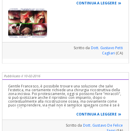
perché tutto deve essere confermato Clinicamente e
CONTINUA A LEGGERE
Semeiologicamente! Le lascio un poster con foto di un intervento
da me fatto per un inestetismo simile, così comprende meglio.
Tenga presente che la protesi che vedrà è solo un provvisorio con
tutti i difetti di un provvisorio. Difetti che si annullano con la
protesi definitiva a guarigione completata! Legga nel mio Profilo
"La chirurgia parodontale estetica Introduzione Divulgativa alla
Chirurgia Estetica Parodontale". Cari Saluti e stia Sereno :)
Scritto da
Dott. Gustavo Petti
Cagliari
(CA)
Pubblicato il 10-02-2016
Gentile Francesco, è possibile trovare una soluzione che salvi
l'estetica, ma certamente richiede una chirurgia ricostruttiva della
zona incisiva. Poi protesicamente, oggi si possono fare "miracoli",
si può ipotizzare anche il ripristino con impianto, dopo o
contestualmente alla ricostruzione ossea, ma ovviamente come
puoi comprendere, via mail non è semplice spiegare come è se è
possibile o se ci sono altre soluzioni. Bisognerebbe avere
impronte, rx mirate, visita clinica, un serio colloquio sulle
CONTINUA A LEGGERE
aspettative da parte tua e sulle concrete possibilità, questo per
evitare delusioni, che come sempre sono figlie delle illusioni.
Cordialmente
Scritto da
Dott. Gustavo De Felice
Sapri
(SA)