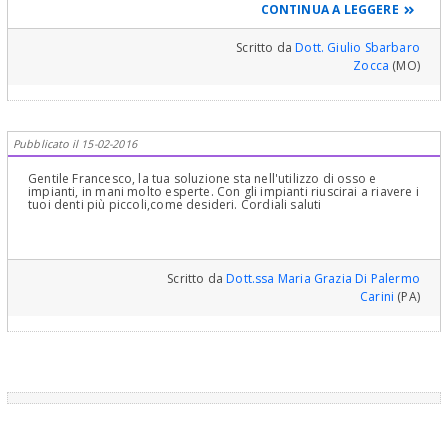
controlli etc etc). Deve affidarsi ad uno studio dove queste
CONTINUA A LEGGERE
discipline siano svolte di routine da mani esperte e da specialisti
esperti, dato che, trattandosi di interventi in zone estetiche, la
predicibilità non é mai assoluta e le tempistiche sono comunque
Scritto da
Dott. Giulio Sbarbaro
molto molto lunghe. Ovvio che, se trova i professionisti giusti ed é
Zocca
(MO)
davvero motivato, avrà grandi miglioramenti estetici nel suo
settore frontale.
Pubblicato il 15-02-2016
Gentile Francesco, la tua soluzione sta nell'utilizzo di osso e
impianti, in mani molto esperte. Con gli impianti riuscirai a riavere i
tuoi denti più piccoli,come desideri. Cordiali saluti
Scritto da
Dott.ssa Maria Grazia Di Palermo
Carini
(PA)