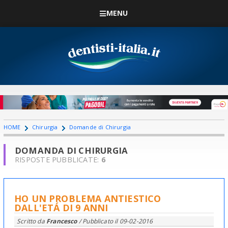
MENU
HOME
Chirurgia
Domande di Chirurgia
DOMANDA DI CHIRURGIA
RISPOSTE PUBBLICATE:
6
HO UN PROBLEMA ANTIESTICO
DALL'ETÁ DI 9 ANNI
Scritto da
Francesco
/ Pubblicato il
09-02-2016