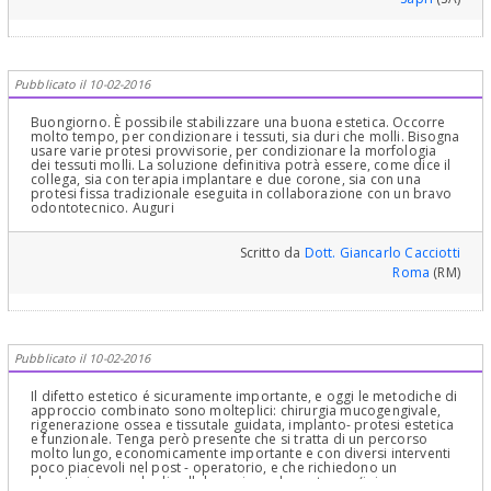
Pubblicato il 10-02-2016
Buongiorno. È possibile stabilizzare una buona estetica. Occorre
molto tempo, per condizionare i tessuti, sia duri che molli. Bisogna
usare varie protesi provvisorie, per condizionare la morfologia
dei tessuti molli. La soluzione definitiva potrà essere, come dice il
collega, sia con terapia implantare e due corone, sia con una
protesi fissa tradizionale eseguita in collaborazione con un bravo
odontotecnico. Auguri
Scritto da
Dott. Giancarlo Cacciotti
Roma
(RM)
Pubblicato il 10-02-2016
Il difetto estetico é sicuramente importante, e oggi le metodiche di
approccio combinato sono molteplici: chirurgia mucogengivale,
rigenerazione ossea e tissutale guidata, implanto- protesi estetica
e funzionale. Tenga però presente che si tratta di un percorso
molto lungo, economicamente importante e con diversi interventi
poco piacevoli nel post - operatorio, e che richiedono un
elevatissimo grado di collaborazione da parte sua (igiene,