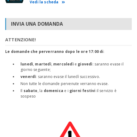
Vedi la scheda
INVIA UNA DOMANDA
ATTENZIONE!
Le domande che perverranno dopo le ore 17:00 di
:
lunedì
,
martedì
,
mercoledì
e
giovedì
: saranno evase il
giorno seguente;
venerdì
: saranno evase il lunedì successivo.
Non tutte le domande pervenute verranno evase.
Il
sabato
, la
domenica
e i
giorni festivi
il servizio è
sospeso