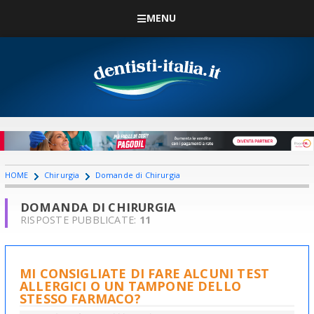
MENU
HOME
Chirurgia
Domande di Chirurgia
DOMANDA DI CHIRURGIA
RISPOSTE PUBBLICATE:
11
MI CONSIGLIATE DI FARE ALCUNI TEST
ALLERGICI O UN TAMPONE DELLO
STESSO FARMACO?