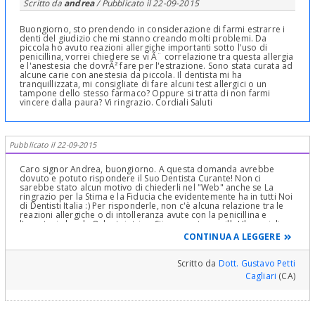
Scritto da
andrea
/ Pubblicato il
22-09-2015
Buongiorno, sto prendendo in considerazione di farmi estrarre i
denti del giudizio che mi stanno creando molti problemi. Da
piccola ho avuto reazioni allergiche importanti sotto l'uso di
penicillina, vorrei chiedere se vi Ã¨ correlazione tra questa allergia
e l'anestesia che dovrÃ² fare per l'estrazione. Sono stata curata ad
alcune carie con anestesia da piccola. Il dentista mi ha
tranquillizzata, mi consigliate di fare alcuni test allergici o un
tampone dello stesso farmaco? Oppure si tratta di non farmi
vincere dalla paura? Vi ringrazio. Cordiali Saluti
Pubblicato il 22-09-2015
Caro signor Andrea, buongiorno. A questa domanda avrebbe
dovuto e potuto rispondere il Suo Dentista Curante! Non ci
sarebbe stato alcun motivo di chiederli nel "Web" anche se La
ringrazio per la Stima e la Fiducia che evidentemente ha in tutti Noi
di Dentisti Italia :) Per risponderle, non c'è alcuna relazione tra le
reazioni allergiche o di intolleranza avute con la penicillina e
l'anestesia locale Odontoiatrica. Stia super tranquillo! Il consiglio
de l suo Dentista, di fare alcuni test allergici per l'anestetico è
CONTINUA A LEGGERE
comunque un prudenziale buon consiglio, lo segua! Ovviamente
come antibiotico non deve essere usata la Penicillina e gli altri
antibiotici con derivazione "crociata" come le Cefalosporine ed
Scritto da
Dott. Gustavo Petti
altri. Questo lo stabilirà il Suo Dentista Curante, nel quale la esorto
Cagliari
(CA)
ad avere più Fiducia, Stima e Rispetto!!! Cari saluti