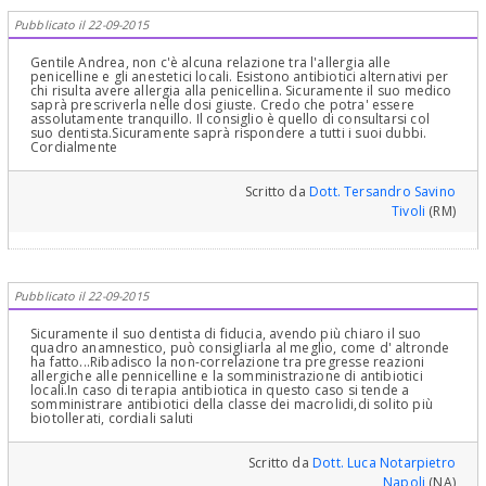
Pubblicato il 22-09-2015
Gentile Andrea, non c'è alcuna relazione tra l'allergia alle
penicelline e gli anestetici locali. Esistono antibiotici alternativi per
chi risulta avere allergia alla penicellina. Sicuramente il suo medico
saprà prescriverla nelle dosi giuste. Credo che potra' essere
assolutamente tranquillo. Il consiglio è quello di consultarsi col
suo dentista.Sicuramente saprà rispondere a tutti i suoi dubbi.
Cordialmente
Scritto da
Dott. Tersandro Savino
Tivoli
(RM)
Pubblicato il 22-09-2015
Sicuramente il suo dentista di fiducia, avendo più chiaro il suo
quadro anamnestico, può consigliarla al meglio, come d' altronde
ha fatto...Ribadisco la non-correlazione tra pregresse reazioni
allergiche alle pennicelline e la somministrazione di antibiotici
locali.In caso di terapia antibiotica in questo caso si tende a
somministrare antibiotici della classe dei macrolidi,di solito più
biotollerati, cordiali saluti
Scritto da
Dott. Luca Notarpietro
Napoli
(NA)