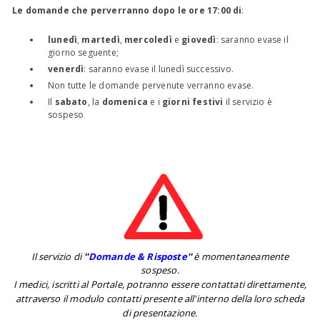
Le domande che perverranno dopo le ore 17:00 di
:
lunedì
,
martedì
,
mercoledì
e
giovedì
: saranno evase il
giorno seguente;
venerdì
: saranno evase il lunedì successivo.
Non tutte le domande pervenute verranno evase.
Il
sabato
, la
domenica
e i
giorni festivi
il servizio è
sospeso
Il servizio di
''
Domande & Risposte
''
è momentaneamente
sospeso.
I medici, iscritti al Portale, potranno essere contattati direttamente,
attraverso il modulo contatti presente all'interno della loro scheda
di presentazione.