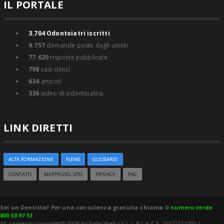
IL PORTALE
3.704
Odontoiatri iscritti
9.757
domande poste dagli utenti
77.620
risposte pubblicate
798
casi clinici
634
articoli
336
video di odontoiatria
LINK DIRETTI
ALTA FORMAZIONE
NEWS
GLOSSARIO
CONTATTI
MAPPA DEL SITO
PRIVACY
FAQ
Sei un Dentista? Per una consulenza gratuita chiama il
numero verde
800 58 97 53
All contents copyright© 2008 by Italia Web s.r.l. | P.I. e C.F. 10272711002 |