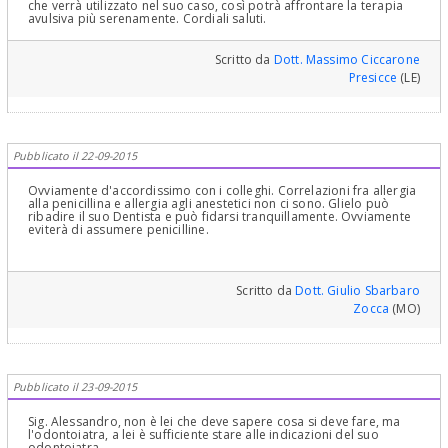
periodo peri-operatorio (prima, durante e dopo) sia in caso di c.d.
che verrà utilizzato nel suo caso, così potrà affrontare la terapia
"profilassi a breve termine" per l'endocardite. Affidabili ed efficaci
avulsiva più serenamente. Cordiali saluti.
tanto quanto le migliori penicillamine. (3) DOMANDA: "Oppure si
tratta di non farmi vincere dalla paura?" - RISPOSTA: Direi proprio
di si, che di questo si tratta! A tale proposito, mi permetto di
Scritto da
Dott. Massimo Ciccarone
rassicurarLa, in quanto la chirurgia dei denti del giudizio è oramai
Presicce
(LE)
una pratica consolidata e di routine per qualsiasi chirurgo orale o
odontoiatra che pratica la chirurgia orale ambulatoriale. Una volta
operate le più opportune valutazioni (anamnesi, esame obiettivo,
rx, esami ematochimici, ecc.) di norma vengono applicate (con le
dovute precauzioni e accortezze) le migliori strategie terapeutiche
sia farmacologiche (pre-trattamento) sia chirurgiche (tecniche di
Pubblicato il 22-09-2015
intervento) per trattare al meglio il caso di specie. Con l'auspicio di
sentirLa presto 'libera' da "denti del giudizio che creano
problemi"!
Ovviamente d'accordissimo con i colleghi. Correlazioni fra allergia
alla penicillina e allergia agli anestetici non ci sono. Glielo può
ribadire il suo Dentista e può fidarsi tranquillamente. Ovviamente
eviterà di assumere penicilline.
Scritto da
Dott. Giulio Sbarbaro
Zocca
(MO)
Pubblicato il 23-09-2015
Sig. Alessandro, non è lei che deve sapere cosa si deve fare, ma
l'odontoiatra, a lei è sufficiente stare alle indicazioni del suo
odontoiatra.,,,,,,,,,,,,,