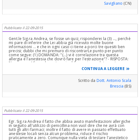
Savigliano
(CN)
Pubblicato il 22-09-2015
Gent.le Sig.ra Andrea, se fosse un quiz, risponderei la (3) ..., perchè
mi pare di inferire che Lei abbia già ricevuto molte buone
informazioni ... e che in ogni caso ci tiene a porci tre quesiti ben
precisi; dubbi che mi premuro di riscontrarLe punto per punto
come segue: (1) DOMANDA: "(...) vi è correlazione tra questa
allergia e l'anestesia che dovrò fare per l'estrazione"? - RISPOSTA:
No, nessuna! Sono due categorie di farmaci completamente
diverse, che viaggiano su binari completamente diversi (sarebbe
CONTINUA A LEGGERE
come chiedere se una nave può incrociare, e/o collisionare con, un
treno ...). (2) DOMANDA: "(...) mi consigliate di fare alcuni test
allergici o un tampone dello stesso farmaco?" - RISPOSTA: No, non
Scritto da
Dott. Antonio Scala
è necessario. Di norma, l'antibiotico di prima scelta nel cavo orale
Brescia
(BS)
è l'amoxicillina (+ ac. clavulanico) che appartiene alla "classe" (o
"famiglia") di farmaci antibiotici chiamati "penicillamine". Laddove
un paziente si dimostra allergico a questa classe di antibiotici (che
non è l'unica esistente ...) e necessita di trattamenti simili, viene
tranquillamente gestita con un'altra "famiglia" (o altro gruppo) di
farmaci della stessa categoria farmaceutica (antibiotici). In corso di
Pubblicato il 22-09-2015
terapie odontoiatriche, ad esempio, si possono utilizzare quali
(come si suol dire) "antibiotici di seconda scelta" (seconda rispetto
alle penicillamine) farmaci della famiglia dei "macrolidi", tra cui i
Egr. Sig.ra Andrea il fatto che abbia avuto manifestazioni allergiche
più (largamente) utilizzati sono: la "spiramicina" o la
in seguito all'utilizzo di penicillina non vuol dire che ne avrà con
"claritromicina" o l' "eritromicina". Ma ve ne sono molti altri. Tutti
tutti gli altri farmaci; inoltre il fatto di avere in passato effettuato
molto affidabili ed efficaci sia nel trattamento delle infezioni del
anestesie locali senza alcun problema, riduce il rischio
cavo orale sia nelle coperture profilattiche predisposte nel
praticamente a zero. Comunque nulla vieta di testare l'anestetico