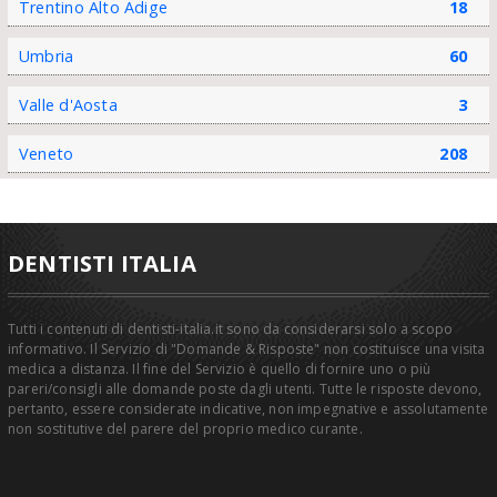
Trentino Alto Adige
18
Umbria
60
Valle d'Aosta
3
Veneto
208
DENTISTI ITALIA
Tutti i contenuti di dentisti-italia.it sono da considerarsi solo a scopo
informativo. Il Servizio di "Domande & Risposte" non costituisce una visita
medica a distanza. Il fine del Servizio è quello di fornire uno o più
pareri/consigli alle domande poste dagli utenti. Tutte le risposte devono,
pertanto, essere considerate indicative, non impegnative e assolutamente
non sostitutive del parere del proprio medico curante.