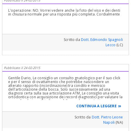
Pubblicato il 24-02-2015
L'operazione: NO. Vorrei vedere anche la foto del viso e dei denti
in chiusura normale per una risposta più completa. Cordialmente
Scritto da
Dott. Edmondo Spagnoli
Lecco
(LC)
Pubblicato il 24-02-2015
Gentile Dario, Le consiglio un consulto gnatologico per il suo click
e per il senso di ovattamento che potrebbe nascondere un
alterato rapporto (incordinazione) tra condilo e menisco
dell'articolazione della bocca. Solo successivamente ad una
diagnosi certa sulla sua articolazione ATM, Le consiglio una visita
ortodontica con acquisizione dei record diagnostici per valutare la
sua malocclusione. È indispensabile una documentazione extra
orale e endorale, foto del volto e dell'occlusione, lo studio delle
CONTINUA A LEGGERE
sue radiografie con un tracciato cefalometrico e lo studio dei
modelli. Il tutto consentirà allo specialista in Ortodonzia di
formulare una diagnosi di malocclusione scheletrica o
Scritto da
Dott. Pietro Leone
dentoscheletrica .... Di qui allora le sarà illustrata la terapia
Napoli
(NA)
ortodontica o ortodontico-chirurgica adatta a Lei. Cordialità