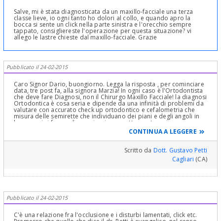
Salve, mi è stata diagnosticata da un maxillo-facciale una terza
classe lieve, io ogni tanto ho dolori al collo, e quando apro la
bocca si sente un click nella parte sinistra e l'orecchio sempre
tappato, consigliereste l'operazione per questa situazione? vi
allego le lastre chieste dal maxillo-facciale. Grazie
Pubblicato il 24-02-2015
Caro Signor Dario, buongiorno. Legga la risposta , per cominciare
data, tre post fa, alla signora Marzia! In ogni caso è l'Ortodontista
che deve fare Diagnosi, non il Chirurgo Maxillo Facciale! la diagnosi
Ortodontica è cosa seria e dipende da una infinità di problemi da
valutare con accurato check up ortodontico e cefalometria che
misura delle semirette che individuano dei piani e degli angoli in
base a cui si fa una diagnosi e si prospetta una terapia
ortodontica e che è compreso in più visite, rilievi di dati e
CONTINUA A LEGGERE
soprattutto uno studio a "tavolino" dei problemi da correggere. La
Prego per non tediare tutti con ripetizioni noiose trite e ritrite, la
invito cordialmente e gentilmente a leggere quanto detto sopra
Scritto da
Dott. Gustavo Petti
nella risposta alla Signora Marzia! Cari saluti
Cagliari
(CA)
Pubblicato il 24-02-2015
C'è una relazione fra l'occlusione e i disturbi lamentati, click etc.