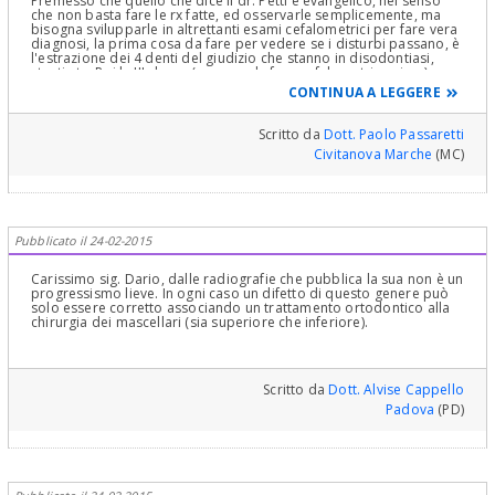
Premesso che quello che dice il dr. Petti è evangelico, nel senso
che non basta fare le rx fatte, ed osservarle semplicemente, ma
bisogna svilupparle in altrettanti esami cefalometrici per fare vera
diagnosi, la prima cosa da fare per vedere se i disturbi passano, è
l'estrazione dei 4 denti del giudizio che stanno in disodontiasi,
storti etc. Poi la III classe (sempre da fare cefalometria prima) ma
vista così non sembra una situazione da intervento chirurgico, ma
CONTINUA A LEGGERE
da accurato trattamento ortodontico. Previa valutazione della
funzione linguale che è spessissimo alla base sia delle
malocclusioni che dei disturbi che lei ha. Funzione linguale che se
Scritto da
Dott. Paolo Passaretti
alterata e non corretta, predispone a fatali recidive si della
Civitanova Marche
(MC)
ortodonzia che della chirurgia ortodontica..
Pubblicato il 24-02-2015
Carissimo sig. Dario, dalle radiografie che pubblica la sua non è un
progressismo lieve. In ogni caso un difetto di questo genere può
solo essere corretto associando un trattamento ortodontico alla
chirurgia dei mascellari (sia superiore che inferiore).
Scritto da
Dott. Alvise Cappello
Padova
(PD)