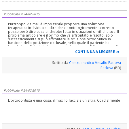
Pubblicato il 24-02-2015
Purtroppo via mail è impossibile proporre una soluzione
terapeutica individuale, oltre che deontologicamente scorretto
posso però dire cosa andrebbe fatto in situazioni simili alla sua. Il
problema articolare ê il primo che va affrontato e risolto, solo
successivamente si può affrontare la situzione ortodontica in
funzione della posizione occlusale, nella quale il paziente ha
trovato beneficio dalla terapia gnatologica quindi 2 step separati
e ben distinti non si può pensare di trattare la malocclusione e
CONTINUA A LEGGERE
conseguentemente risolvere anche i problemi articolari. Cordiali
saluti
Scritto da
Centro medico Vesalio Padova
Padova
(PD)
Pubblicato il 24-02-2015
L'ortodontista è una cosa, il maxillo facciale un'altra. Cordialmente