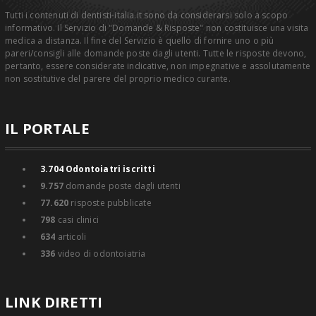
Tutti i contenuti di dentisti-italia.it sono da considerarsi solo a scopo
informativo. Il Servizio di "Domande & Risposte" non costituisce una visita
medica a distanza. Il fine del Servizio è quello di fornire uno o più
pareri/consigli alle domande poste dagli utenti. Tutte le risposte devono,
pertanto, essere considerate indicative, non impegnative e assolutamente
non sostitutive del parere del proprio medico curante.
IL PORTALE
3.704
Odontoiatri iscritti
9.757
domande poste dagli utenti
77.620
risposte pubblicate
798
casi clinici
634
articoli
336
video di odontoiatria
LINK DIRETTI