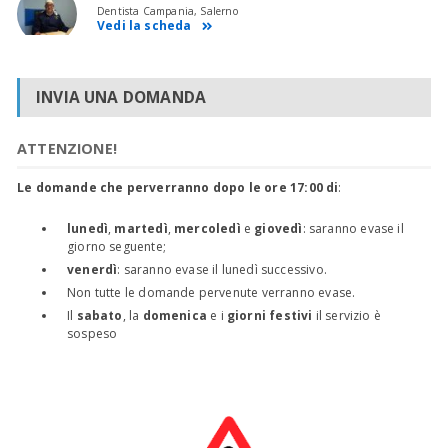
Dentista Campania, Salerno
Vedi la scheda
INVIA UNA DOMANDA
ATTENZIONE!
Le domande che perverranno dopo le ore 17:00 di
:
lunedì
,
martedì
,
mercoledì
e
giovedì
: saranno evase il
giorno seguente;
venerdì
: saranno evase il lunedì successivo.
Non tutte le domande pervenute verranno evase.
Il
sabato
, la
domenica
e i
giorni festivi
il servizio è
sospeso