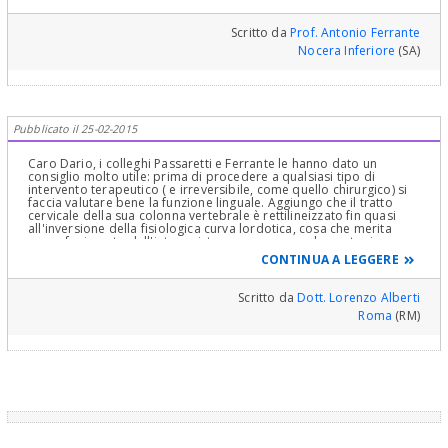
Scritto da
Prof. Antonio Ferrante
Nocera Inferiore
(SA)
Pubblicato il 25-02-2015
Caro Dario, i colleghi Passaretti e Ferrante le hanno dato un
consiglio molto utile: prima di procedere a qualsiasi tipo di
intervento terapeutico ( e irreversibile, come quello chirurgico) si
faccia valutare bene la funzione linguale. Aggiungo che il tratto
cervicale della sua colonna vertebrale è rettilineizzato fin quasi
all'inversione della fisiologica curva lordotica, cosa che merita
approfonimento dell'intero sistema neuromuscolare e tonico-
posturale. Se poi una visita gnatologica accurata escluderà
CONTINUA A LEGGERE
ingerenze neuromuscolari e diagnosticherà la rilevanza causale
della malocclusione nei suoi disturbi, allora potrà procedere con
la terapia ortognatodontica, eventualmente affiancata da quella
Scritto da
Dott. Lorenzo Alberti
chirurgica.
Roma
(RM)