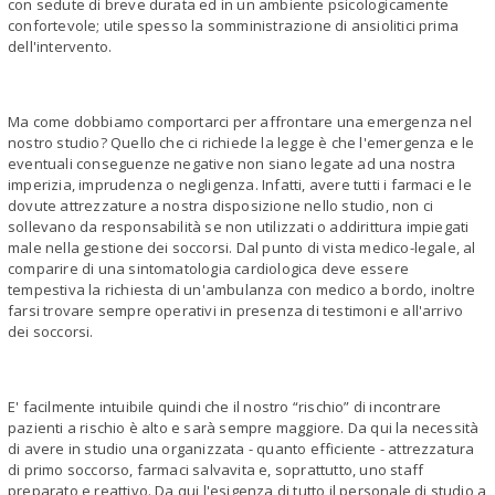
con sedute di breve durata ed in un ambiente psicologicamente
confortevole; utile spesso la somministrazione di ansiolitici prima
dell'intervento.
Ma come dobbiamo comportarci per affrontare una emergenza nel
nostro studio? Quello che ci richiede la legge è che l'emergenza e le
eventuali conseguenze negative non siano legate ad una nostra
imperizia, imprudenza o negligenza. Infatti, avere tutti i farmaci e le
dovute attrezzature a nostra disposizione nello studio, non ci
sollevano da responsabilità se non utilizzati o addirittura impiegati
male nella gestione dei soccorsi. Dal punto di vista medico-legale, al
comparire di una sintomatologia cardiologica deve essere
tempestiva la richiesta di un'ambulanza con medico a bordo, inoltre
farsi trovare sempre operativi in presenza di testimoni e all'arrivo
dei soccorsi.
E' facilmente intuibile quindi che il nostro “rischio” di incontrare
pazienti a rischio è alto e sarà sempre maggiore. Da qui la necessità
di avere in studio una organizzata - quanto efficiente - attrezzatura
di primo soccorso, farmaci salvavita e, soprattutto, uno staff
preparato e reattivo. Da qui l'esigenza di tutto il personale di studio a