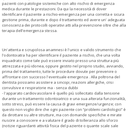
pazienti con patologie sistemiche con alto rischio di emergenza
medica durante le prestazioni. Da qui la necessità di dover
identificare il paziente a rischio-emergenza per una corretta e sicura
gestione prima, durante e dopo il trattamento ed avere un' adeguata
conoscenza dei protocolli operativi atti alla prevenzione oltre che alla
terapia dell'emergenza stessa.
Un'attenta e scrupolosa anamnesi è l'unico e valido strumento che
l'odontoiatra ha per identificare il paziente a rischio, che una volta
inquadrato come tale può essere inviato presso una struttura più
attrezzata e più idonea, oppure gestito nel proprio studio, avviando,
prima del trattamento, tutte le procedure dovute per prevenire o
affrontare con successo l'eventuale emergenza . Alla poltrona del
dentista possiamo assistere a sincopi, reazioni allergiche, crisi
convulsive e respiratorie ma - senza dubbi
- l'apparato cardiovascolare è quello più sollecitato dalla tensione
durante un trattamento odontoiatrico e una sua alterata funzionalità,
sotto stress, può essere la causa di gravi emergenze/urgenze; con
questo non voglio dire che ogni paziente con “problemi cardiologici” è
da dirottare su altre strutture, ma con domande specifiche e mirate
riuscire a conoscere e a valutare il grado di tolleranza allo sforzo
(notizie riguardanti attività fisica del paziente o quante scale sale