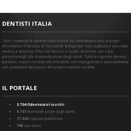
DENTISTI ITALIA
Tutti i contenuti di dentisti-italia.it sono da considerarsi solo a scopo
informativo. Il Servizio di "Domande & Risposte" non costituisce una visita
medica a distanza. Il fine del Servizio è quello di fornire uno o più
pareri/consigli alle domande poste dagli utenti. Tutte le risposte devono,
pertanto, essere considerate indicative, non impegnative e assolutamente
non sostitutive del parere del proprio medico curante.
IL PORTALE
3.704
Odontoiatri iscritti
9.757
domande poste dagli utenti
77.620
risposte pubblicate
798
casi clinici