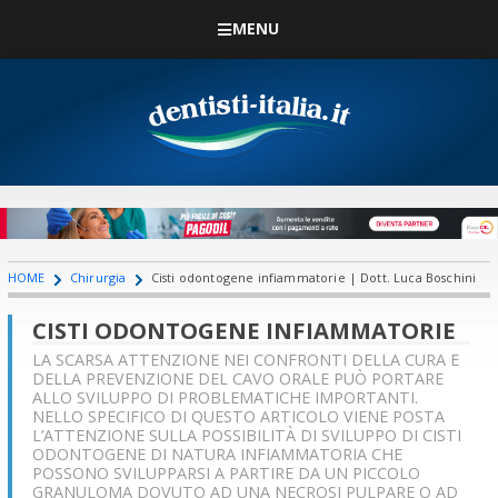
MENU
HOME
Chirurgia
Cisti odontogene infiammatorie | Dott. Luca Boschini
CISTI ODONTOGENE INFIAMMATORIE
LA SCARSA ATTENZIONE NEI CONFRONTI DELLA CURA E
DELLA PREVENZIONE DEL CAVO ORALE PUÒ PORTARE
ALLO SVILUPPO DI PROBLEMATICHE IMPORTANTI.
NELLO SPECIFICO DI QUESTO ARTICOLO VIENE POSTA
L’ATTENZIONE SULLA POSSIBILITÀ DI SVILUPPO DI CISTI
ODONTOGENE DI NATURA INFIAMMATORIA CHE
POSSONO SVILUPPARSI A PARTIRE DA UN PICCOLO
GRANULOMA DOVUTO AD UNA NECROSI PULPARE O AD