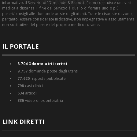
informativo. Il Servizio di "Domande & Risposte" non costituisce una visita
medica a distanza. Il fine del Servizio è quello di fornire uno o più
pareri/consigli alle domande poste dagli utenti. Tutte le risposte devono,
pertanto, essere considerate indicative, non impegnative e assolutamente
non sostitutive del parere del proprio medico curante.
IL PORTALE
3.704
Odontoiatri iscritti
9.757
domande poste dagli utenti
77.620
risposte pubblicate
798
casi clinici
634
articoli
336
video di odontoiatria
LINK DIRETTI