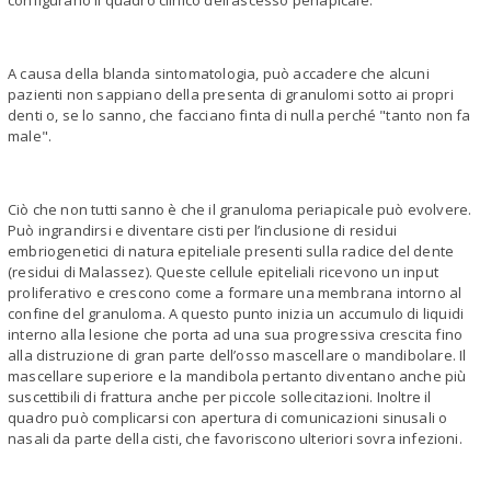
configurano il quadro clinico dell’ascesso periapicale.
A causa della blanda sintomatologia, può accadere che alcuni
pazienti non sappiano della presenta di granulomi sotto ai propri
denti o, se lo sanno, che facciano finta di nulla perché "tanto non fa
male".
Ciò che non tutti sanno è che il granuloma periapicale può evolvere.
Può ingrandirsi e diventare cisti per l’inclusione di residui
embriogenetici di natura epiteliale presenti sulla radice del dente
(residui di Malassez). Queste cellule epiteliali ricevono un input
proliferativo e crescono come a formare una membrana intorno al
confine del granuloma. A questo punto inizia un accumulo di liquidi
interno alla lesione che porta ad una sua progressiva crescita fino
alla distruzione di gran parte dell’osso mascellare o mandibolare. Il
mascellare superiore e la mandibola pertanto diventano anche più
suscettibili di frattura anche per piccole sollecitazioni. Inoltre il
quadro può complicarsi con apertura di comunicazioni sinusali o
nasali da parte della cisti, che favoriscono ulteriori sovra infezioni.