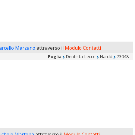
arcello Marzano
attraverso il
Modulo Contatti
Puglia
Dentista Lecce
Nardd
73048
Michele Martena
attraverso il
Modulo Contatti