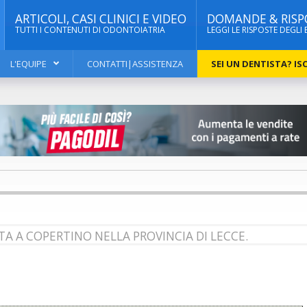
ARTICOLI, CASI CLINICI E VIDEO
DOMANDE & RISP
TUTTI I CONTENUTI DI ODONTOIATRIA
LEGGI LE RISPOSTE DEGLI 
L'EQUIPE
CONTATTI|ASSISTENZA
SEI UN DENTISTA? ISC
TA A COPERTINO NELLA PROVINCIA DI LECCE.