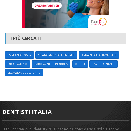
I PIÙ CERCATI
IMPLANTOLOGIA
SBIANCAMENTO DENTALE
APPARECCHIO INVISIBILE
ORTODONZIA
PARADONTITE PIORREA
ALITOSI
LASER DENTALE
SEDAZIONE COSCIENTE
DENTISTI ITALIA
Tutti i contenuti di dentisti-italia.it sono da considerarsi solo a scopo