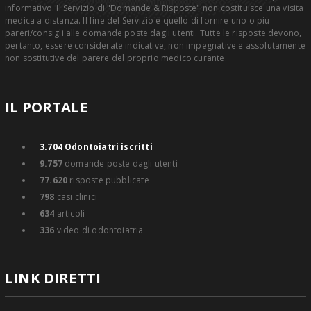
informativo. Il Servizio di "Domande & Risposte" non costituisce una visita
medica a distanza. Il fine del Servizio è quello di fornire uno o più
pareri/consigli alle domande poste dagli utenti. Tutte le risposte devono,
pertanto, essere considerate indicative, non impegnative e assolutamente
non sostitutive del parere del proprio medico curante.
IL PORTALE
3.704
Odontoiatri iscritti
9.757
domande poste dagli utenti
77.620
risposte pubblicate
798
casi clinici
634
articoli
336
video di odontoiatria
LINK DIRETTI