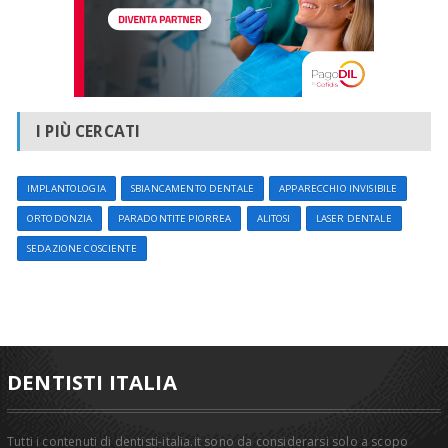
I PIÙ CERCATI
IMPLANTOLOGIA
SBIANCAMENTO DENTALE
APPARECCHIO INVISIBILE
ORTODONZIA
PARADONTITE PIORREA
ALITOSI
LASER DENTALE
SEDAZIONE COSCIENTE
DENTISTI ITALIA
Tutti i contenuti di dentisti-italia.it sono da considerarsi solo a scopo