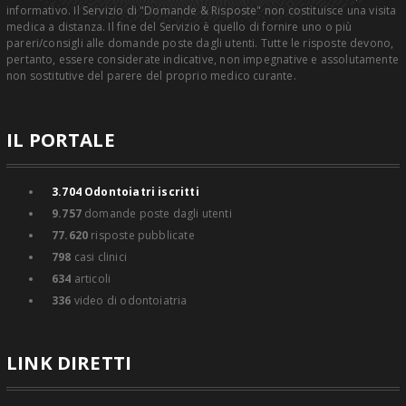
informativo. Il Servizio di "Domande & Risposte" non costituisce una visita
medica a distanza. Il fine del Servizio è quello di fornire uno o più
pareri/consigli alle domande poste dagli utenti. Tutte le risposte devono,
pertanto, essere considerate indicative, non impegnative e assolutamente
non sostitutive del parere del proprio medico curante.
IL PORTALE
3.704
Odontoiatri iscritti
9.757
domande poste dagli utenti
77.620
risposte pubblicate
798
casi clinici
634
articoli
336
video di odontoiatria
LINK DIRETTI