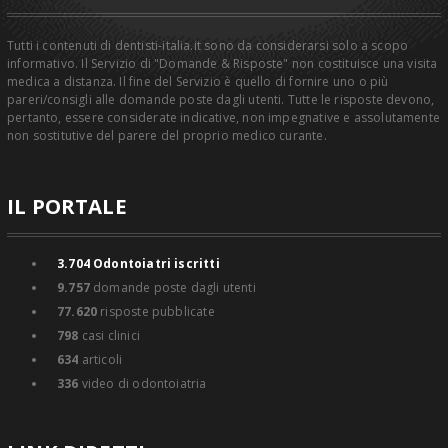
Tutti i contenuti di dentisti-italia.it sono da considerarsi solo a scopo
informativo. Il Servizio di "Domande & Risposte" non costituisce una visita
medica a distanza. Il fine del Servizio è quello di fornire uno o più
pareri/consigli alle domande poste dagli utenti. Tutte le risposte devono,
pertanto, essere considerate indicative, non impegnative e assolutamente
non sostitutive del parere del proprio medico curante.
IL PORTALE
3.704
Odontoiatri iscritti
9.757
domande poste dagli utenti
77.620
risposte pubblicate
798
casi clinici
634
articoli
336
video di odontoiatria