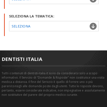
SELEZIONA LA TEMATICA:
SELEZIONA
DENTISTI ITALIA
Tutti i contenuti di dentisti-italia.it sono da considerarsi solo a scopo
informativo. Il Servizio di "Domande & Risposte" non costituisce una visita
medica a distanza. Il fine del Servizio è quello di fornire uno o più
pareri/consigli alle domande poste dagli utenti. Tutte le risposte devono,
pertanto, essere considerate indicative, non impegnative e assolutamente
non sostitutive del parere del proprio medico curante.