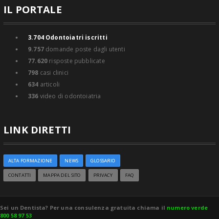
IL PORTALE
3.704
Odontoiatri iscritti
9.757
domande poste dagli utenti
77.620
risposte pubblicate
798
casi clinici
634
articoli
336
video di odontoiatria
LINK DIRETTI
ALTA FORMAZIONE
NEWS
GLOSSARIO
CONTATTI
MAPPA DEL SITO
PRIVACY
FAQ
Sei un Dentista? Per una consulenza gratuita chiama il
numero verde
800 58 97 53