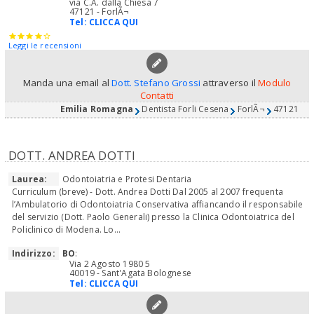
via C.A. dalla Chiesa 7
47121 - ForlÃ¬
Tel:
CLICCA QUI
Leggi le recensioni
Manda una email al
Dott. Stefano Grossi
attraverso il
Modulo
Contatti
Emilia Romagna
Dentista Forli Cesena
ForlÃ¬
47121
DOTT. ANDREA DOTTI
Laurea:
Odontoiatria e Protesi Dentaria
Curriculum (breve) - Dott. Andrea Dotti Dal 2005 al 2007 frequenta
l’Ambulatorio di Odontoiatria Conservativa affiancando il responsabile
del servizio (Dott. Paolo Generali) presso la Clinica Odontoiatrica del
Policlinico di Modena. Lo...
Indirizzo:
BO
:
Via 2 Agosto 1980 5
40019 - Sant'Agata Bolognese
Tel:
CLICCA QUI