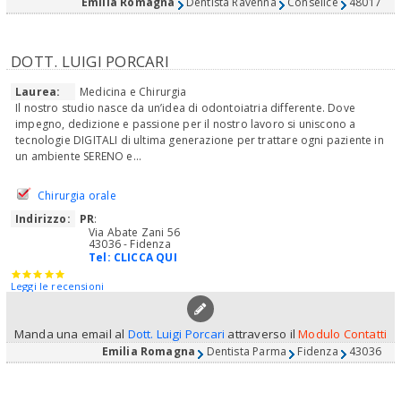
Emilia Romagna
Dentista Ravenna
Conselice
48017
DOTT. LUIGI PORCARI
Laurea:
Medicina e Chirurgia
Il nostro studio nasce da un’idea di odontoiatria differente. Dove
impegno, dedizione e passione per il nostro lavoro si uniscono a
tecnologie DIGITALI di ultima generazione per trattare ogni paziente in
un ambiente SERENO e...
Chirurgia orale
Indirizzo:
PR
:
Via Abate Zani 56
43036 - Fidenza
Tel:
CLICCA QUI
Leggi le recensioni
Manda una email al
Dott. Luigi Porcari
attraverso il
Modulo Contatti
Emilia Romagna
Dentista Parma
Fidenza
43036