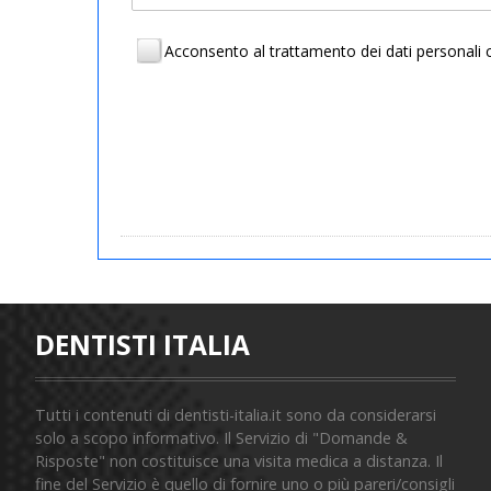
Acconsento al trattamento dei dati personal
DENTISTI ITALIA
Tutti i contenuti di dentisti-italia.it sono da considerarsi
solo a scopo informativo. Il Servizio di "Domande &
Risposte" non costituisce una visita medica a distanza. Il
fine del Servizio è quello di fornire uno o più pareri/consigli