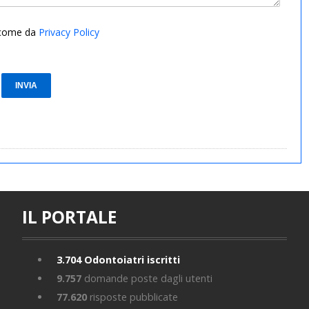
i come da
Privacy Policy
IL PORTALE
3.704
Odontoiatri iscritti
9.757
domande poste dagli utenti
77.620
risposte pubblicate