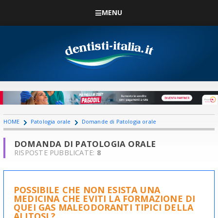
MENU
HOME
Patologia orale
Domande di Patologia orale
DOMANDA DI PATOLOGIA ORALE
RISPOSTE PUBBLICATE:
8
POSSIBILE CHE NON ESISTA UNA
MEDICINA CHE EVITI LA FORMAZIONE DI
QUEI GAS MALEODORANTI TIPICI DELLA
ALITOSI ?