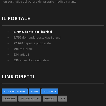
non sostitutive del parere del proprio medico curante.
IL PORTALE
3.704
Odontoiatri iscritti
9.757
domande poste dagli utenti
77.620
risposte pubblicate
798
casi clinici
634
articoli
336
video di odontoiatria
LINK DIRETTI
ALTA FORMAZIONE
NEWS
GLOSSARIO
CONTATTI
MAPPA DEL SITO
PRIVACY
FAQ