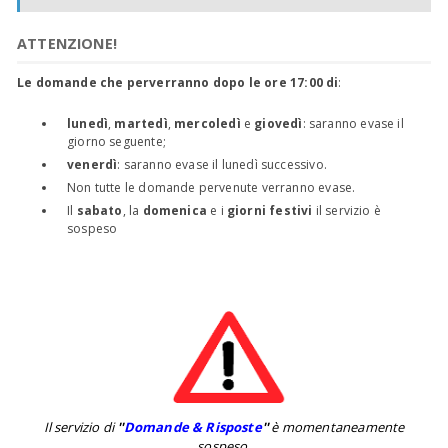
ATTENZIONE!
Le domande che perverranno dopo le ore 17:00 di
:
lunedì
,
martedì
,
mercoledì
e
giovedì
: saranno evase il
giorno seguente;
venerdì
: saranno evase il lunedì successivo.
Non tutte le domande pervenute verranno evase.
Il
sabato
, la
domenica
e i
giorni festivi
il servizio è
sospeso
Il servizio di
''
Domande & Risposte
''
è momentaneamente
sospeso.