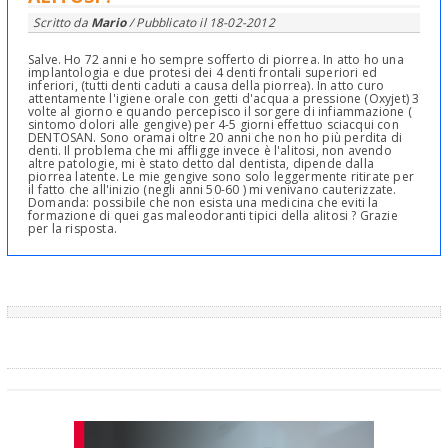
Scritto da
Mario
/ Pubblicato il
18-02-2012
Salve. Ho 72 anni e ho sempre sofferto di piorrea. In atto ho una
implantologia e due protesi dei 4 denti frontali superiori ed
inferiori, (tutti denti caduti a causa della piorrea). In atto curo
attentamente l'igiene orale con getti d'acqua a pressione (Oxyjet) 3
volte al giorno e quando percepisco il sorgere di infiammazione (
sintomo dolori alle gengive) per 4-5 giorni effettuo sciacqui con
DENTOSAN. Sono oramai oltre 20 anni che non ho più perdita di
denti. Il problema che mi affligge invece è l'alitosi, non avendo
altre patologie, mi è stato detto dal dentista, dipende dalla
piorrea latente. Le mie gengive sono solo leggermente ritirate per
il fatto che all'inizio (negli anni 50-60 ) mi venivano cauterizzate.
Domanda: possibile che non esista una medicina che eviti la
formazione di quei gas maleodoranti tipici della alitosi ? Grazie
per la risposta.