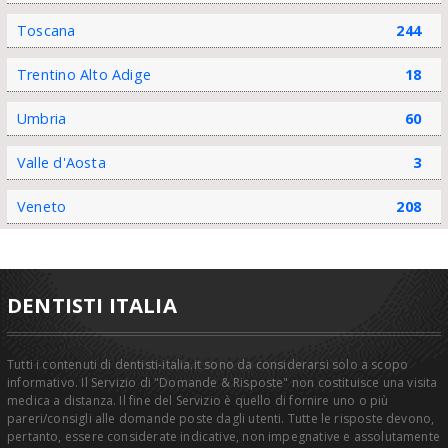
Toscana
244
Trentino Alto Adige
18
Umbria
60
Valle d'Aosta
3
Veneto
208
DENTISTI ITALIA
Tutti i contenuti di dentisti-italia.it sono da considerarsi solo a scopo
informativo. Il Servizio di "Domande & Risposte" non costituisce una visita
medica a distanza. Il fine del Servizio è quello di fornire uno o più
pareri/consigli alle domande poste dagli utenti. Tutte le risposte devono,
pertanto, essere considerate indicative, non impegnative e assolutamente