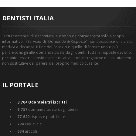
DENTISTI ITALIA
Tutti i contenuti di dentisti-italia.it sono da considerarsi solo a scopo
informativo. Il Servizio di "Domande & Risposte" non costituisce una visita
medica a distanza. Il fine del Servizio è quello di fornire uno o più
pareri/consigli alle domande poste dagli utenti. Tutte le risposte devono,
pertanto, essere considerate indicative, non impegnative e assolutamente
non sostitutive del parere del proprio medico curante.
IL PORTALE
3.704
Odontoiatri iscritti
9.757
domande poste dagli utenti
77.620
risposte pubblicate
798
casi clinici
634
articoli