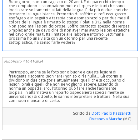
Buongiorno, sono un ragazzo di 20 anni. È da parecchio tempo
che compaiono e scompaiono molte di queste lesioni che sono
localizzate solitamente ai lati della lingua. È da più di due anni che
presento la lingua bianca. Premetto di soffrire di reflusso gastro
esofageo e in seguito a terapia con esomeprazolo per due mesi il
colore della lingua è rimasto lo stesso. Folati e B12 nella norma.
Non sono mai lesioni dolorose. Soffro piuttosto spesso di Herpes
Simplex anche se devo dire di non aver mai avuto lesioni estetiche
nel cavo orale ma tutte limitate alle labbra e intorno. Settimana
prossima ho una visita con un otorino per una recente
settoplastica, ha senso farle vedere?
Pubblicato il 16-11-2024
Purtroppo, anche se le foto sono buone e queste lesioni di
freuqente riscontro (non rare) non so dirle nulla... Gli otorini si
dividono in due categorie attualmente: quelli che si occupano di
lesioni orali e quelli che non ne vogliono sapere. Essendo di
norma un ospedaliero, l'otorino può fare anche facilmente
biopsia. In alternativa un reparto ospedaliero (specialmente se
universitario) di odonto, le sanno interpretare e trattare. Nella sua
zon noon mancano di certo.
Scritto da
Dott. Paolo Passaretti
Civitanova Marche
(MC)