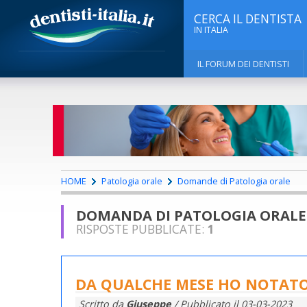
CERCA IL DENTISTA
IN ITALIA
IL FORUM DEI DENTISTI
HOME
Patologia orale
Domande di Patologia orale
DOMANDA DI PATOLOGIA ORALE
RISPOSTE PUBBLICATE:
1
DA QUALCHE MESE HO NOTATO
Scritto da
Giuseppe
/ Pubblicato il
03-03-2023