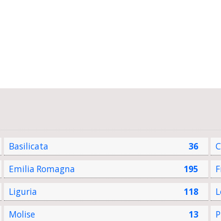
Basilicata
36
C
Emilia Romagna
195
F
Liguria
118
L
Molise
13
P