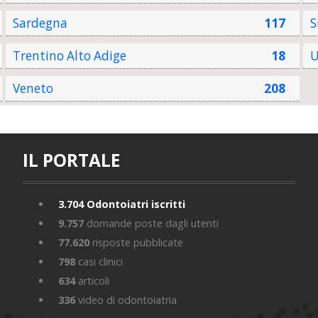
Sardegna
117
S
Trentino Alto Adige
18
U
Veneto
208
IL PORTALE
3.704
Odontoiatri iscritti
9.757
domande poste dagli utenti
77.620
risposte pubblicate
798
casi clinici
634
articoli
336
video di odontoiatria