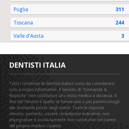
Puglia
311
Toscana
244
Valle d'Aosta
3
DENTISTI ITALIA
Tutti i contenuti di dentisti-italia.it sono da considerarsi
solo a scopo informativo. Il Servizio di "Domande &
Risposte" non costituisce una visita medica a distanza. Il
fine del Servizio è quello di fornire uno o più pareri/consigli
alle domande poste dagli utenti. Tutte le risposte
devono, pertanto, essere considerate indicative, non
impegnative e assolutamente non sostitutive del parere
del proprio medico curante.