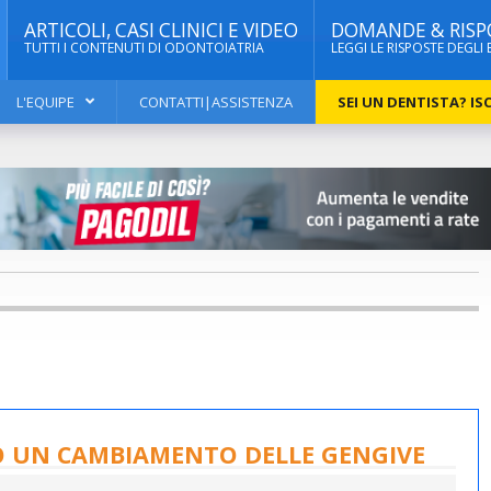
ARTICOLI, CASI CLINICI E VIDEO
DOMANDE & RISP
TUTTI I CONTENUTI DI ODONTOIATRIA
LEGGI LE RISPOSTE DEGLI 
L'EQUIPE
CONTATTI|ASSISTENZA
SEI UN DENTISTA? ISC
 UN CAMBIAMENTO DELLE GENGIVE