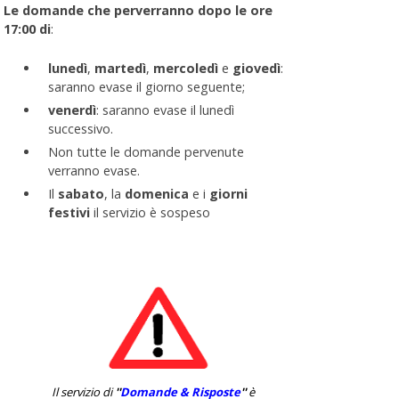
Le domande che perverranno dopo le ore
17:00 di
:
lunedì
,
martedì
,
mercoledì
e
giovedì
:
saranno evase il giorno seguente;
venerdì
: saranno evase il lunedì
successivo.
Non tutte le domande pervenute
verranno evase.
Il
sabato
, la
domenica
e i
giorni
festivi
il servizio è sospeso
Il servizio di
''
Domande & Risposte
''
è