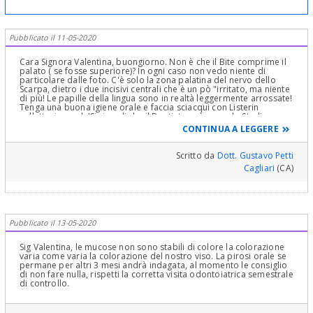
Pubblicato il 11-05-2020
Cara Signora Valentina, buongiorno. Non è che il Bite comprime il
palato ( se fosse superiore)? In ogni caso non vedo niente di
particolare dalle foto. C'è solo la zona palatina del nervo dello
Scarpa, dietro i due incisivi centrali che è un pò "irritato, ma niente
di più! Le papille della lingua sono in realtà leggermente arrossate!
Tenga una buona igiene orale e faccia sciacqui con Listerin
colluttorio verde!Si ricordi che il Dentista può avere lo Studio
aperto solo per le urgenze e solo se dotato dei DPI (Dispositivi di
CONTINUA A LEGGERE
Protezione individuali) adeguati al contenimento del contagio del
Sars-CoV-2 ( Malattia Covid-19) e relative linee guida per la
Sicurezza di tutti! Cari saluti e stia tranquilla. Solo se le venisse
Scritto da
Dott. Gustavo Petti
febbre telefoni al Medico di Base!
Cagliari
(CA)
Pubblicato il 13-05-2020
Sig Valentina, le mucose non sono stabili di colore la colorazione
varia come varia la colorazione del nostro viso. La pirosi orale se
permane per altri 3 mesi andrà indagata, al momento le consiglio
di non fare nulla, rispetti la corretta visita odontoiatrica semestrale
di controllo.