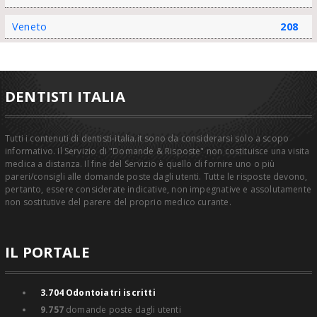
Veneto
208
DENTISTI ITALIA
Tutti i contenuti di dentisti-italia.it sono da considerarsi solo a scopo
informativo. Il Servizio di "Domande & Risposte" non costituisce una visita
medica a distanza. Il fine del Servizio è quello di fornire uno o più
pareri/consigli alle domande poste dagli utenti. Tutte le risposte devono,
pertanto, essere considerate indicative, non impegnative e assolutamente
non sostitutive del parere del proprio medico curante.
IL PORTALE
3.704
Odontoiatri iscritti
9.757
domande poste dagli utenti