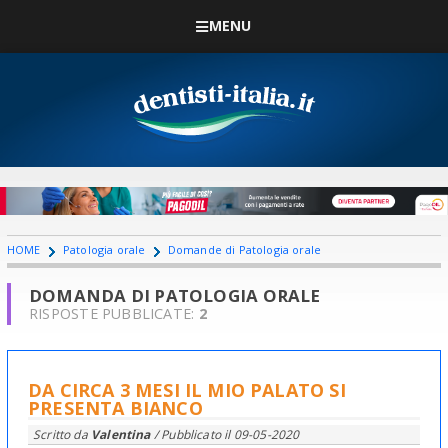
MENU
HOME
Patologia orale
Domande di Patologia orale
DOMANDA DI PATOLOGIA ORALE
RISPOSTE PUBBLICATE:
2
DA CIRCA 3 MESI IL MIO PALATO SI
PRESENTA BIANCO
Scritto da
Valentina
/ Pubblicato il
09-05-2020