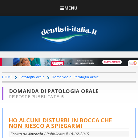
MENU
HOME
Patologia orale
Domande di Patologia orale
DOMANDA DI PATOLOGIA ORALE
RISPOSTE PUBBLICATE:
5
HO ALCUNI DISTURBI IN BOCCA CHE
NON RIESCO A SPIEGARMI
Scritto da
Antonio
/ Pubblicato il
18-02-2015