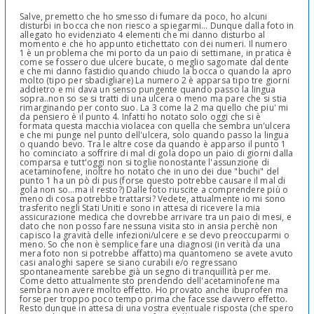
Salve, premetto che ho smesso di fumare da poco, ho alcuni
disturbi in bocca che non riesco a spiegarmi... Dunque dalla foto in
allegato ho evidenziato 4 elementi che mi danno disturbo al
momento e che ho appunto etichettato con dei numeri. Il numero
1 è un problema che mi porto da un paio di settimane, in pratica è
come se fossero due ulcere bucate, o meglio sagomate dal dente
e che mi danno fastidio quando chiudo la bocca o quando la apro
molto (tipo per sbadigliare) La numero 2 è apparsa tipo tre giorni
addietro e mi dava un senso pungente quando passo la lingua
sopra..non so se si tratti di una ulcera o meno ma pare che si stia
rimarginando per conto suo. La 3 come la 2 ma quello che piu' mi
da pensiero è il punto 4. Infatti ho notato solo oggi che si è
formata questa macchia violacea con quella che sembra un'ulcera
e che mi punge nel punto dell'ulcera, solo quando passo la lingua
o quando bevo. Tra le altre cose da quando è apparso il punto 1
ho cominciato a soffrire di mal di gola dopo un paio di giorni dalla
comparsa e tutt'oggi non si toglie nonostante l'assunzione di
acetaminofene, inoltre ho notato che in uno dei due "buchi" del
punto 1 ha un pò di pus (forse questo potrebbe causare il mal di
gola non so...ma il resto?) Dalle foto riuscite a comprendere più o
meno di cosa potrebbe trattarsi? Vedete, attualmente io mi sono
trasferito negli Stati Uniti e sono in attesa di ricevere la mia
assicurazione medica che dovrebbe arrivare tra un paio di mesi, e
dato che non posso fare nessuna visita sto in ansia perchè non
capisco la gravità delle infezioni/ulcere e se devo preoccuparmi o
meno. So che non è semplice fare una diagnosi (in verità da una
mera foto non si potrebbe affatto) ma quantomeno se avete avuto
casi analoghi sapere se siano curabili e/o regressano
spontaneamente sarebbe già un segno di tranquillità per me.
Come detto attualmente sto prendendo dell'acetaminofene ma
sembra non avere molto effetto. Ho provato anche ibuprofen ma
forse per troppo poco tempo prima che facesse davvero effetto.
Resto dunque in attesa di una vostra eventuale risposta (che spero