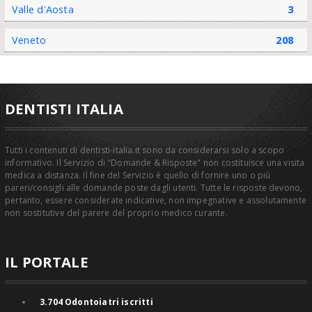
Valle d'Aosta
3
Veneto
208
DENTISTI ITALIA
Tutti i contenuti di dentisti-italia.it sono da considerarsi solo a scopo
informativo. Il Servizio di "Domande & Risposte" non costituisce una visita
medica a distanza. Il fine del Servizio è quello di fornire uno o più
pareri/consigli alle domande poste dagli utenti. Tutte le risposte devono,
pertanto, essere considerate indicative, non impegnative e assolutamente
non sostitutive del parere del proprio medico curante.
IL PORTALE
3.704
Odontoiatri iscritti