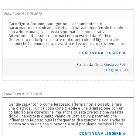
Pubblicato il 18-02-2015
Caro Signor Antonio, buongiorno. L'acetaminofene o
paracetamolo, chimicamente N-acetilparaamminofenolo ha solo
una azione analgesica, ossia sintomatica e non curativa!
Attenzione ad assumere farmaci non prescritti dal Medico
Generico o dallo Specialista, è molto pericoloso! Riguardo alle
lesioni che ha enumerato, descritto ed evidenziato così bene e per
questo le faccio i miei complimenti, potrei fare uno "sfoggio di
Cultura" che servirebbe solo a farmi bello, facendo e descrivendo
CONTINUA A LEGGERE
tutte le possibili Diagnosi Differenziali. Ma io, non "vendo fumo,
ma arrosto" e sono un Professionista Serio e Colto oltre che
Deontologico! La Diagnosi di questa sua patologia/patologie è
Scritto da
Dott. Gustavo Petti
prevalentemente Clinica e semeiologica ed Anamnestica con
Cagliari
(CA)
alcune valutazioni tra cui palpare la lesione per vedere se è mobile
sui piani sottostanti, se è dolente, stabilirne la consistenza,
valutarne i margini se siano o no delimitati da un orletto flogistico
e soprattutto valutare se i margini siano netti o no, coi tessuti
circostanti. Vedere se ha altre lesioni in altre zone della lingua e
altre zone della bocca. Visitare le gengive e tanto altro. Tutto
Pubblicato il 18-02-2015
questo e tanto altro deve portare ad un sospetto diagnostici e a
Diagnosi Differenziali e a valutare se fosse necessaria o no una
diagnosi istopatologica con un prelievo bioptico. Tutto questo è
Gentile sig.Antonio come lei stesso afferma non è possibile fare
"materia del Dentista, non del Medico Generico" che non ha una
una diagnosi, l unica cosa consigliabile è una disinfezione con un
Cultura adeguata dal punto di vista Clinico sulle patologie orali! Si
collutorio alla clorexidina, ma anche questa prescrizione va fatta
faccia quindi visitare dal Dentista, possibilmente esperto in
dopo una visita in quanto vanno valutati alcuni parametri che
Stomatologia e Patologia Orale, ma basta e avanza un Dentista
influenzano la posologia la frequenza di assunzione ecc. anche se
Generico, purché Professionale! Stia tranquillo e sereno e si faccia
ancora non ha una assicurazione e se il problema persiste faccia
visitare. Cari Saluti
una visita da un odontoiatra, solo così potrà togliersi tutti i dubbi.
cordialmente
CONTINUA A LEGGERE