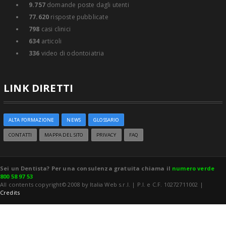
9.757
domande poste dagli utenti
77.620
risposte pubblicate
798
casi clinici
634
articoli
336
video di odontoiatria
LINK DIRETTI
ALTA FORMAZIONE
NEWS
GLOSSARIO
CONTATTI
MAPPA DEL SITO
PRIVACY
FAQ
Sei un Dentista? Per una consulenza gratuita chiama il
numero verde
800 58 97 53
All contents copyright© 2008 by Italia Web s.r.l. | P.I. e C.F. 10272711002 |
Credits