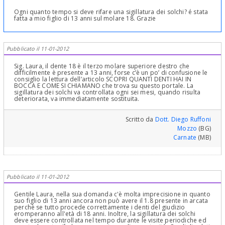
Ogni quanto tempo si deve rifare una sigillatura dei solchi? é stata
fatta a mio figlio di 13 anni sul molare 18. Grazie
Pubblicato il 11-01-2012
Sig. Laura, il dente 18 è il terzo molare superiore destro che
difficilmente è presente a 13 anni, forse c’è un po’ di confusione le
consiglio la lettura dell’articolo SCOPRI QUANTI DENTI HAI IN
BOCCA E COME SI CHIAMANO che trova su questo portale. La
sigillatura dei solchi va controllata ogni sei mesi, quando risulta
deteriorata, va immediatamente sostituita.
Scritto da
Dott. Diego Ruffoni
Mozzo
(BG)
Carnate
(MB)
Pubblicato il 11-01-2012
Gentile Laura, nella sua domanda c'è molta imprecisione in quanto
suo figlio di 13 anni ancora non può avere il 1.8 presente in arcata
perchè se tutto procede correttamente i denti del giudizio
eromperanno all'età di 18 anni. Inoltre, la sigillatura dei solchi
deve essere controllata nel tempo durante le visite periodiche ed