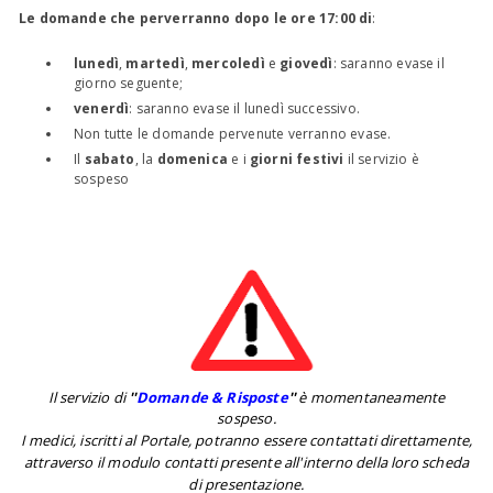
Le domande che perverranno dopo le ore 17:00 di
:
lunedì
,
martedì
,
mercoledì
e
giovedì
: saranno evase il
giorno seguente;
venerdì
: saranno evase il lunedì successivo.
Non tutte le domande pervenute verranno evase.
Il
sabato
, la
domenica
e i
giorni festivi
il servizio è
sospeso
Il servizio di
''
Domande & Risposte
''
è momentaneamente
sospeso.
I medici, iscritti al Portale, potranno essere contattati direttamente,
attraverso il modulo contatti presente all'interno della loro scheda
di presentazione.