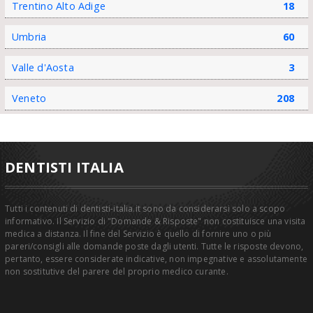
Trentino Alto Adige
18
Umbria
60
Valle d'Aosta
3
Veneto
208
DENTISTI ITALIA
Tutti i contenuti di dentisti-italia.it sono da considerarsi solo a scopo
informativo. Il Servizio di "Domande & Risposte" non costituisce una visita
medica a distanza. Il fine del Servizio è quello di fornire uno o più
pareri/consigli alle domande poste dagli utenti. Tutte le risposte devono,
pertanto, essere considerate indicative, non impegnative e assolutamente
non sostitutive del parere del proprio medico curante.