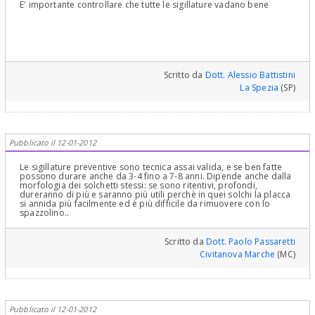
E' importante controllare che tutte le sigillature vadano bene
Scritto da
Dott. Alessio Battistini
La Spezia
(SP)
Pubblicato il 12-01-2012
Le sigillature preventive sono tecnica assai valida, e se ben fatte
possono durare anche da 3-4 fino a 7-8 anni. Dipende anche dalla
morfologia dei solchetti stessi: se sono ritentivi, profondi,
dureranno di più e saranno più utili perchè in quei solchi la placca
si annida più facilmente ed è più difficile da rimuovere con lo
spazzolino..
Scritto da
Dott. Paolo Passaretti
Civitanova Marche
(MC)
Pubblicato il 12-01-2012