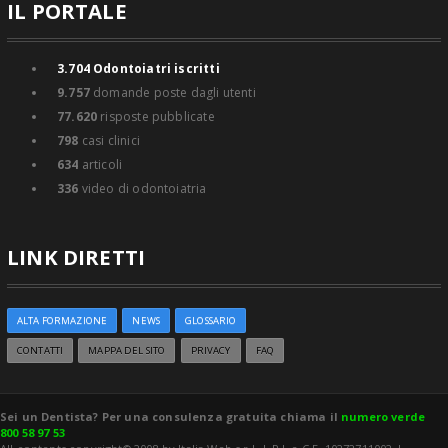
IL PORTALE
3.704
Odontoiatri iscritti
9.757
domande poste dagli utenti
77.620
risposte pubblicate
798
casi clinici
634
articoli
336
video di odontoiatria
LINK DIRETTI
ALTA FORMAZIONE
NEWS
GLOSSARIO
CONTATTI
MAPPA DEL SITO
PRIVACY
FAQ
Sei un Dentista? Per una consulenza gratuita chiama il
numero verde
800 58 97 53