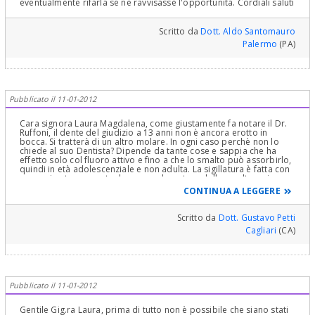
eventualmente rifarla se ne ravvisasse l'opportunità. Cordiali saluti
Scritto da
Dott. Aldo Santomauro
Palermo
(PA)
Pubblicato il 11-01-2012
Cara signora Laura Magdalena, come giustamente fa notare il Dr.
Ruffoni, il dente del giudizio a 13 anni non è ancora erotto in
bocca. Si tratterà di un altro molare. In ogni caso perchè non lo
chiede al suo Dentista? Dipende da tante cose e sappia che ha
effetto solo col fluoro attivo e fino a che lo smalto può assorbirlo,
quindi in età adolescenziale e non adulta. La sigillatura è fatta con
una resina trasparente dopo mordenzatura dello smalto e si
consuma. Quando in 3 mesi, quando in 6, quando in 12 circa.
CONTINUA A LEGGERE
Dipende dalla situazione clinica, dalla classe ortodontica, dalla
situazione gnatologica, dall'essere un masticatore masseterino o
invece temporale etc. Quindi solo il suo Dentista può dirle tutto. Mi
Scritto da
Dott. Gustavo Petti
stupisco che non le abbia spiegato, come suo dovere, niente e che
Cagliari
(CA)
lei non abbia chiesto niente a lui!Cordialmente Gustavo Petti,
Parodontologia, Implantologia, Gnatologia e Riabilitazione Orale
Completa in Casi Clinici Complessi ed Ortodonzia e Pedodonzia la
figlia Claudia Petti, in Cagliari.
Pubblicato il 11-01-2012
Gentile Gig.ra Laura, prima di tutto non è possibile che siano stati