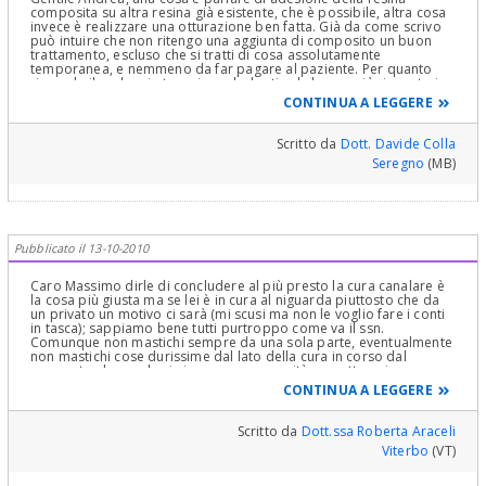
composita su altra resina già esistente, che è possibile, altra cosa
invece è realizzare una otturazione ben fatta. Già da come scrivo
può intuire che non ritengo una aggiunta di composito un buon
trattamento, escluso che si tratti di cosa assolutamente
temporanea, e nemmeno da far pagare al paziente. Per quanto
riguarda il molare in terapia endodontica le hanno già risposto i
miei colleghi. Cordiali saluti.
CONTINUA A LEGGERE
Scritto da
Dott. Davide Colla
Seregno
(MB)
Pubblicato il 13-10-2010
Caro Massimo dirle di concludere al più presto la cura canalare è
la cosa più giusta ma se lei è in cura al niguarda piuttosto che da
un privato un motivo ci sarà (mi scusi ma non le voglio fare i conti
in tasca); sappiamo bene tutti purtroppo come va il ssn.
Comunque non mastichi sempre da una sola parte, eventualmente
non mastichi cose durissime dal lato della cura in corso dal
momento che credo ci sia una grossa cavità con otturazione
provvisoria. Per quel che riguarda l'altro dente rifaccia
CONTINUA A LEGGERE
l'otturazione per intero. Curi il suo bruxismo e faccia fare una
corona ceramica sul dente devitalizzato . Saluti d.ssa Roberta
Araceli
Scritto da
Dott.ssa Roberta Araceli
Viterbo
(VT)