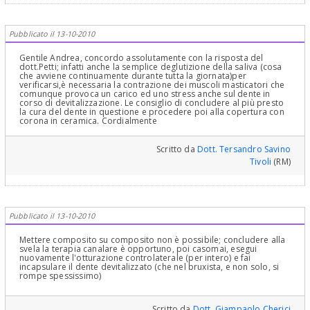
che si consumi solo perché mastica "solo da quella parte" non può
essere!!!! allora c'è qualcosa che
nonva!!!.-..........................Cordialmente Gustavo Petti,
Parodontologia, Implantologia, Gnatologia e Riabilitazione Orale
Pubblicato il 13-10-2010
Completa in Casi Clinici Complessi ed Ortodonzia e Pedodonzia la
figlia Claudia Petti, in Cagliari.
Gentile Andrea, concordo assolutamente con la risposta del
dott.Petti; infatti anche la semplice deglutizione della saliva (cosa
che avviene continuamente durante tutta la giornata)per
verificarsi,è necessaria la contrazione dei muscoli masticatori che
comunque provoca un carico ed uno stress anche sul dente in
corso di devitalizzazione. Le consiglio di concludere al più presto
la cura del dente in questione e procedere poi alla copertura con
corona in ceramica. Cordialmente
Scritto da
Dott. Tersandro Savino
Tivoli
(RM)
Pubblicato il 13-10-2010
Mettere composito su composito non è possibile; concludere alla
svela la terapia canalare è opportuno, poi casomai, esegui
nuovamente l'otturazione controlaterale (per intero) e fai
incapsulare il dente devitalizzato (che nel bruxista, e non solo, si
rompe spessissimo)
Scritto da
Dott. Giampaolo Cherici