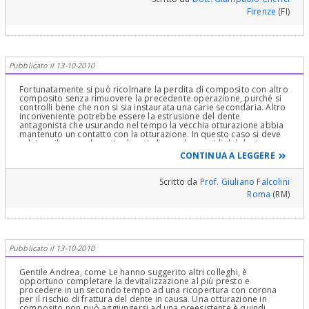
Firenze
(FI)
Pubblicato il 13-10-2010
Fortunatamente si può ricolmare la perdita di composito con altro
composito senza rimuovere la precedente operazione, purché si
controlli bene che non si sia instaurata una carie secondaria. Altro
inconveniente potrebbe essere la estrusione del dente
antagonista che usurando nel tempo la vecchia otturazione abbia
mantenuto un contatto con la otturazione. In questo caso si deve
valutare il caso ed eventualmente limare le cuspidi del dente
antagonista per ricreare lo spazio sufficiente
CONTINUA A LEGGERE
Scritto da
Prof. Giuliano Falcolini
Roma
(RM)
Pubblicato il 13-10-2010
Gentile Andrea, come Le hanno suggerito altri colleghi, è
opportuno completare la devitalizzazione al più presto e
procedere in un secondo tempo ad una ricopertura con corona
per il rischio di frattura del dente in causa. Una otturazione in
composito non può aggiungersi ad una preesistente è quindi