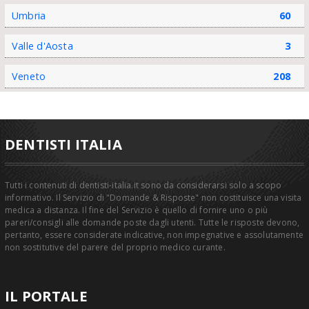
Umbria
60
Valle d'Aosta
3
Veneto
208
DENTISTI ITALIA
Tutti i contenuti di dentisti-italia.it sono da considerarsi solo a scopo
informativo. Il Servizio di "Domande & Risposte" non costituisce una visita
medica a distanza. Il fine del Servizio è quello di fornire uno o più
pareri/consigli alle domande poste dagli utenti. Tutte le risposte devono,
pertanto, essere considerate indicative, non impegnative e assolutamente
non sostitutive del parere del proprio medico curante.
IL PORTALE