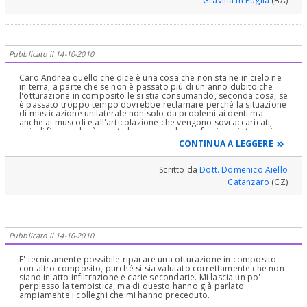
Gravina in Puglia
(BA)
Pubblicato il 14-10-2010
Caro Andrea quello che dice è una cosa che non sta ne in cielo ne
in terra, a parte che se non è passato più di un anno dubito che
l'otturazione in composito le si stia consumando, seconda cosa, se
è passato troppo tempo dovrebbe reclamare perchè la situazione
di masticazione unilaterale non solo da problemi ai denti ma
anche ai muscoli e all'articolazione che vengono sovraccaricati,
quindi finisca al più presto la cura canalare e faccia un intarsio in
composito sul dente devitalizzato distinti saluti
CONTINUA A LEGGERE
Scritto da
Dott. Domenico Aiello
Catanzaro
(CZ)
Pubblicato il 14-10-2010
E' tecnicamente possibile riparare una otturazione in composito
con altro composito, purché si sia valutato correttamente che non
siano in atto infiltrazione e carie secondarie. Mi lascia un po'
perplesso la tempistica, ma di questo hanno già parlato
ampiamente i colleghi che mi hanno preceduto.