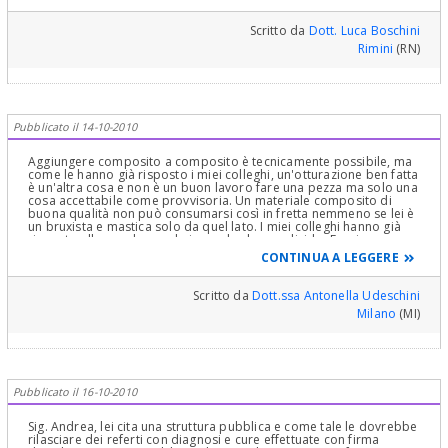
Scritto da
Dott. Luca Boschini
Rimini
(RN)
Pubblicato il 14-10-2010
Aggiungere composito a composito è tecnicamente possibile, ma
come le hanno già risposto i miei colleghi, un'otturazione ben fatta
è un'altra cosa e non è un buon lavoro fare una pezza ma solo una
cosa accettabile come provvisoria. Un materiale composito di
buona qualità non può consumarsi così in fretta nemmeno se lei è
un bruxista e mastica solo da quel lato. I miei colleghi hanno già
risposto alle sue domande in modo che condivido. Farei una
valutazione accurata del bruxismo, della presenza di elementi
CONTINUA A LEGGERE
scatenanti o meno, malocclusioni o interferenze, sovraccarichi
muscolari o articolari, necessità o meno di fisioterapia ATM ed
eventualmente l'utilizzo di un bite notturno: sono valutazioni che io
Scritto da
Dott.ssa Antonella Udeschini
faccio con una fisioterapista dello stomatologico e che mi
Milano
(MI)
sembrano raccomandabili vista la sua giovane età.
Pubblicato il 16-10-2010
Sig. Andrea, lei cita una struttura pubblica e come tale le dovrebbe
rilasciare dei referti con diagnosi e cure effettuate con firma