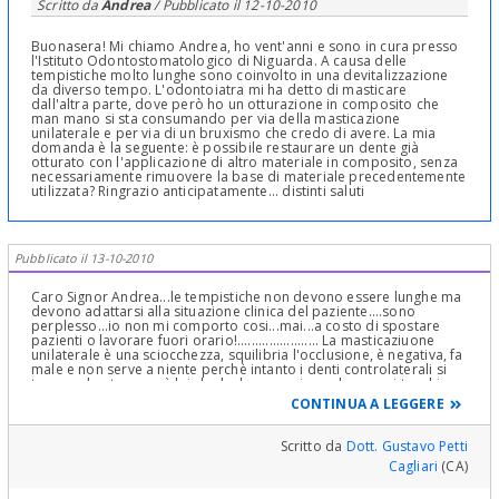
Scritto da
Andrea
/ Pubblicato il
12-10-2010
Buonasera! Mi chiamo Andrea, ho vent'anni e sono in cura presso
l'Istituto Odontostomatologico di Niguarda. A causa delle
tempistiche molto lunghe sono coinvolto in una devitalizzazione
da diverso tempo. L'odontoiatra mi ha detto di masticare
dall'altra parte, dove però ho un otturazione in composito che
man mano si sta consumando per via della masticazione
unilaterale e per via di un bruxismo che credo di avere. La mia
domanda è la seguente: è possibile restaurare un dente già
otturato con l'applicazione di altro materiale in composito, senza
necessariamente rimuovere la base di materiale precedentemente
utilizzata? Ringrazio anticipatamente... distinti saluti
Pubblicato il 13-10-2010
Caro Signor Andrea...le tempistiche non devono essere lunghe ma
devono adattarsi alla situazione clinica del paziente....sono
perplesso...io non mi comporto cosi...mai...a costo di spostare
pazienti o lavorare fuori orario!....................... La masticaziuone
unilaterale è una sciocchezza, squilibria l'occlusione, è negativa, fa
male e non serve a niente perchè intanto i denti controlaterali si
toccano lo stesso ... è lei che ha la sensazione che non si tocchino
perchè il bolo alimentare viene "schiacciato" dall'altra parte e poi
CONTINUA A LEGGERE
di notte toccano comunque e durante il giorno lo stesso! Per il
brixismo : è manifestazione di una malocclusione:................mi sa
che lei ha bisogni di farsi vedere da un Dentista che si prenda
Scritto da
Dott. Gustavo Petti
veramente cura di lei, del suo paziente e che non lo abbandoni,
Cagliari
(CA)
per mancanza di tempo!.......in ogni caso non è cosa ben fatta
aggiungere materiale a otturazioni finite= si rifanno se è il caso, ma