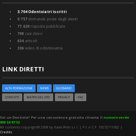
3.704
Odontoiatri iscritti
9.757
domande poste dagli utenti
77.620
risposte pubblicate
798
casi clinici
634
articoli
336
video di odontoiatria
LINK DIRETTI
ALTA FORMAZIONE
NEWS
GLOSSARIO
CONTATTI
MAPPA DEL SITO
PRIVACY
FAQ
Sei un Dentista? Per una consulenza gratuita chiama il
numero verde
800 58 97 53
All contents copyright© 2008 by Italia Web s.r.l. | P.I. e C.F. 10272711002 |
Credits