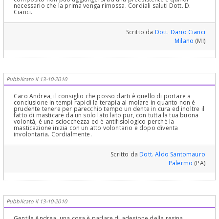
necessario che la prima venga rimossa. Cordiali saluti Dott. D.
Cianci.
Scritto da
Dott. Dario Cianci
Milano
(MI)
Pubblicato il 13-10-2010
Caro Andrea, il consiglio che posso darti è quello di portare a
conclusione in tempi rapidi la terapia al molare in quanto non è
prudente tenere per parecchio tempo un dente in cura ed inoltre il
fatto di masticare da un solo lato lato pur, con tutta la tua buona
volontà, è una sciocchezza ed è antifisiologico perchè la
masticazione inizia con un atto volontario e dopo diventa
involontaria. Cordialmente.
Scritto da
Dott. Aldo Santomauro
Palermo
(PA)
Pubblicato il 13-10-2010
Gentile Andrea, una cosa è parlare di adesione della resina