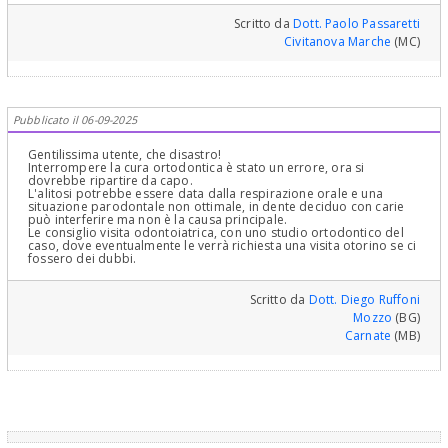
sono tasche parodontali con un sondaggio: sembra che per la sua
giovane età le gengive sono un po' troppo ritirate.. Facendo anche
Scritto da
Dott. Paolo Passaretti
uno status rx (serie di endorali mirate che vedono il parodonto,
Civitanova Marche
(MC)
assai meglio di una OPT)
Pubblicato il 06-09-2025
Gentilissima utente, che disastro!
Interrompere la cura ortodontica è stato un errore, ora si
dovrebbe ripartire da capo.
L'alitosi potrebbe essere data dalla respirazione orale e una
situazione parodontale non ottimale, in dente deciduo con carie
può interferire ma non è la causa principale.
Le consiglio visita odontoiatrica, con uno studio ortodontico del
caso, dove eventualmente le verrà richiesta una visita otorino se ci
fossero dei dubbi.
Scritto da
Dott. Diego Ruffoni
Mozzo
(BG)
Carnate
(MB)