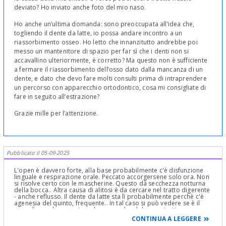
deviato? Ho inviato anche foto del mio naso.
Ho anche un’ultima domanda: sono preoccupata all’idea che,
togliendo il dente da latte, io possa andare incontro a un
riassorbimento osseo. Ho letto che innanzitutto andrebbe poi
messo un mantenitore di spazio per far sì che i denti non si
accavallino ulteriormente, è corretto? Ma questo non è sufficiente
a fermare il riassorbimento dell’osso dato dalla mancanza di un
dente, e dato che devo fare molti consulti prima di intraprendere
un percorso con apparecchio ortodontico, cosa mi consigliate di
fare in seguito all’estrazione?
Grazie mille per l’attenzione.
Pubblicato il 05-09-2025
L'open è davvero forte, alla base probabilmente c'è disfunzione
linguale e respirazione orale. Peccato accorgersene solo ora. Non
si risolve certo con le mascherine. Questo dà secchezza notturna
della bocca.. Altra causa di alitosi è da cercare nel tratto digerente
- anche reflusso. Il dente da latte sta lì probabilmente perchè c'è
agenesia del quinto, frequente.. In tal caso si può vedere se è il
caso di curarlo e mantenerlo, ma se dondola va estratto.
Necessaria visita da otorino, perchè l'alitosi spesso dipende da
CONTINUA A LEGGERE
quello che ha detto lei, catarro, etc. Bisogna verificare bene se ci