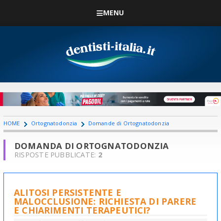
MENU
HOME
Ortognatodonzia
Domande di Ortognatodonzia
DOMANDA DI ORTOGNATODONZIA
RISPOSTE PUBBLICATE:
2
ALITOSI PERSISTENTE E
MALOCCLUSIONE: RICHIESTA DI PARERE
E CHIARIMENTI TERAPEUTICI?