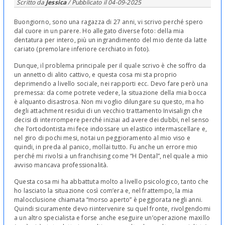
Scritto da
Jessica
/ Pubblicato il
04-09-2025
Buongiorno, sono una ragazza di 27 anni, vi scrivo perché spero
dal cuore in un parere. Ho allegato diverse foto: della mia
dentatura per intero, più un ingrandimento del mio dente da latte
cariato (premolare inferiore cerchiato in foto).
Dunque, il problema principale per il quale scrivo è che soffro da
un annetto di alito cattivo, e questa cosa mi sta proprio
deprimendo a livello sociale, nei rapporti ecc. Devo fare però una
premessa: da come potrete vedere, la situazione della mia bocca
è alquanto disastrosa. Non mi voglio dilungare su questo, ma ho
degli attachment residui di un vecchio trattamento Invisalign che
decisi di interrompere perché iniziai ad avere dei dubbi, nel senso
che l’ortodontista mi fece indossare un elastico intermascellare e,
nel giro di pochi mesi, notai un peggioramento al mio viso e
quindi, in preda al panico, mollai tutto. Fu anche un errore mio
perché mi rivolsi a un franchising come “H Dental”, nel quale a mio
avviso mancava professionalità.
Questa cosa mi ha abbattuta molto a livello psicologico, tanto che
ho lasciato la situazione così com’era e, nel frattempo, la mia
malocclusione chiamata “morso aperto” è peggiorata negli anni.
Quindi sicuramente devo riintervenire su quel fronte, rivolgendomi
a un altro specialista e forse anche eseguire un’operazione maxillo