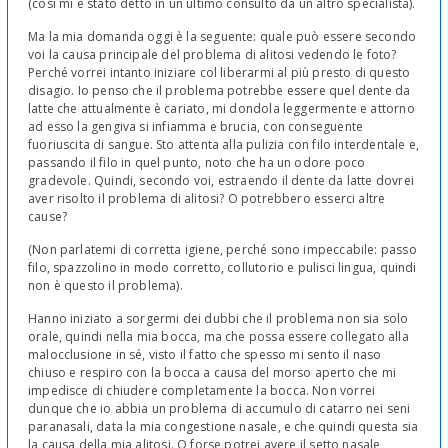
(così mi è stato detto in un ultimo consulto da un altro specialista).
Ma la mia domanda oggi è la seguente: quale può essere secondo
voi la causa principale del problema di alitosi vedendo le foto?
Perché vorrei intanto iniziare col liberarmi al più presto di questo
disagio. Io penso che il problema potrebbe essere quel dente da
latte che attualmente è cariato, mi dondola leggermente e attorno
ad esso la gengiva si infiamma e brucia, con conseguente
fuoriuscita di sangue. Sto attenta alla pulizia con filo interdentale e,
passando il filo in quel punto, noto che ha un odore poco
gradevole. Quindi, secondo voi, estraendo il dente da latte dovrei
aver risolto il problema di alitosi? O potrebbero esserci altre
cause?
(Non parlatemi di corretta igiene, perché sono impeccabile: passo
filo, spazzolino in modo corretto, collutorio e pulisci lingua, quindi
non è questo il problema).
Hanno iniziato a sorgermi dei dubbi che il problema non sia solo
orale, quindi nella mia bocca, ma che possa essere collegato alla
malocclusione in sé, visto il fatto che spesso mi sento il naso
chiuso e respiro con la bocca a causa del morso aperto che mi
impedisce di chiudere completamente la bocca. Non vorrei
dunque che io abbia un problema di accumulo di catarro nei seni
paranasali, data la mia congestione nasale, e che quindi questa sia
la causa della mia alitosi. O forse potrei avere il setto nasale