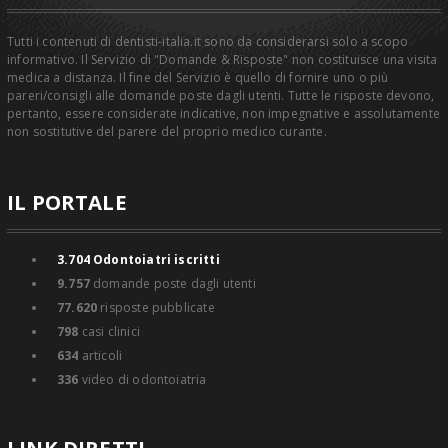
Tutti i contenuti di dentisti-italia.it sono da considerarsi solo a scopo
informativo. Il Servizio di "Domande & Risposte" non costituisce una visita
medica a distanza. Il fine del Servizio è quello di fornire uno o più
pareri/consigli alle domande poste dagli utenti. Tutte le risposte devono,
pertanto, essere considerate indicative, non impegnative e assolutamente
non sostitutive del parere del proprio medico curante.
IL PORTALE
3.704
Odontoiatri iscritti
9.757
domande poste dagli utenti
77.620
risposte pubblicate
798
casi clinici
634
articoli
336
video di odontoiatria
LINK DIRETTI