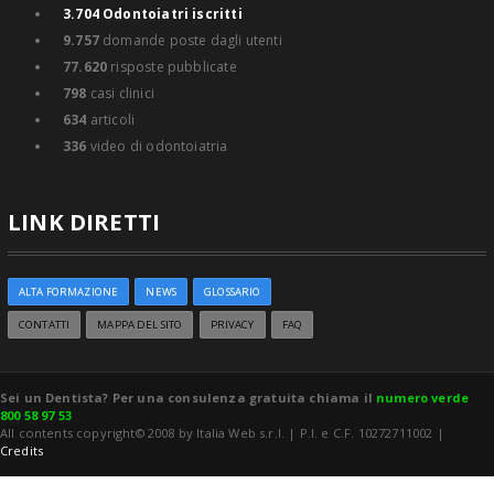
3.704
Odontoiatri iscritti
9.757
domande poste dagli utenti
77.620
risposte pubblicate
798
casi clinici
634
articoli
336
video di odontoiatria
LINK DIRETTI
ALTA FORMAZIONE
NEWS
GLOSSARIO
CONTATTI
MAPPA DEL SITO
PRIVACY
FAQ
Sei un Dentista? Per una consulenza gratuita chiama il
numero verde
800 58 97 53
All contents copyright© 2008 by Italia Web s.r.l. | P.I. e C.F. 10272711002 |
Credits