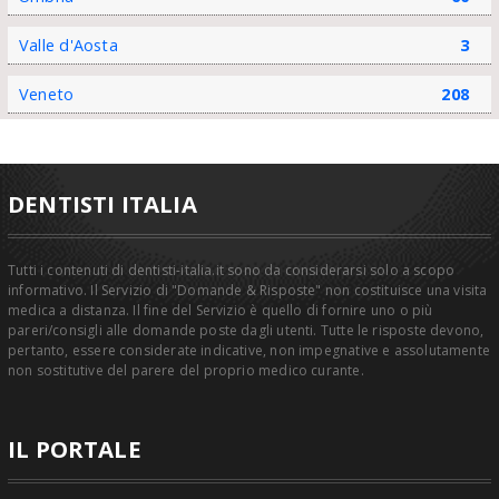
Valle d'Aosta
3
Veneto
208
DENTISTI ITALIA
Tutti i contenuti di dentisti-italia.it sono da considerarsi solo a scopo
informativo. Il Servizio di "Domande & Risposte" non costituisce una visita
medica a distanza. Il fine del Servizio è quello di fornire uno o più
pareri/consigli alle domande poste dagli utenti. Tutte le risposte devono,
pertanto, essere considerate indicative, non impegnative e assolutamente
non sostitutive del parere del proprio medico curante.
IL PORTALE