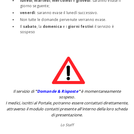
lunedì
,
martedì
,
mercoledì
e
giovedì
: saranno evase il
giorno seguente;
venerdì
: saranno evase il lunedì successivo.
Non tutte le domande pervenute verranno evase.
Il
sabato
, la
domenica
e i
giorni festivi
il servizio è
sospeso
Il servizio di
''
Domande & Risposte
''
è momentaneamente
sospeso.
I medici, iscritti al Portale, potranno essere contattati direttamente,
attraverso il modulo contatti presente all'interno della loro scheda
di presentazione.
Lo Staff