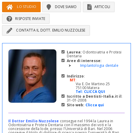
LO STUDIO
DOVE SIAMO
ARTICOLI
RISPOSTE INVIATE
CONTATTA IL DOTT. EMILIO NUZZOLESE
Laurea:
Odontoiatria e Protesi
Dentaria
Aree di interesse:
Implantologia dentale
Indirizzo
:
MT
:
Via E. De Martino 25
75100 Matera
Tel:
CLICCA QUI
Iscritto a Dentisti-Italia.it il
:
31-01-2008
Sito web:
Clicca qui
Il Dottor Emilio Nuzzolese
consegue nel 1994 la Laurea in
Odontoiatria e Protesi Dentaria con il massimo dei voti e la
concessione della lode, presso l'Università di Bari. Nel 2006
consegue il titolo di dottore di ricerca presso l'università di Bari,