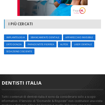
I PIÙ CERCATI
IMPLANTOLOGIA
SBIANCAMENTO DENTALE
APPARECCHIO INVISIBILE
ORTODONZIA
PARADONTITE PIORREA
ALITOSI
LASER DENTALE
SEDAZIONE COSCIENTE
DENTISTI ITALIA
Tutti i contenuti di dentisti-italia.it sono da considerarsi solo a scopo
informativo. Il Servizio di "Domande & Risposte" non costituisce una visita