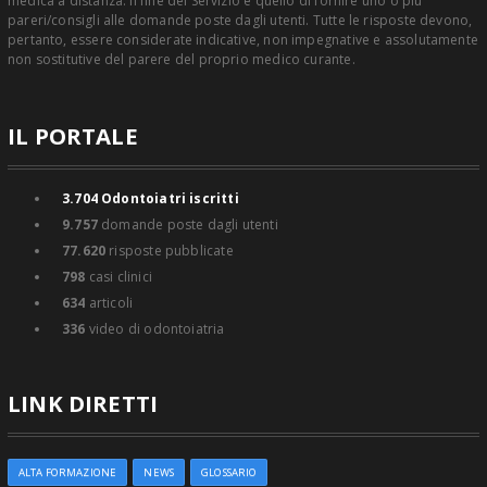
medica a distanza. Il fine del Servizio è quello di fornire uno o più
pareri/consigli alle domande poste dagli utenti. Tutte le risposte devono,
pertanto, essere considerate indicative, non impegnative e assolutamente
non sostitutive del parere del proprio medico curante.
IL PORTALE
3.704
Odontoiatri iscritti
9.757
domande poste dagli utenti
77.620
risposte pubblicate
798
casi clinici
634
articoli
336
video di odontoiatria
LINK DIRETTI
ALTA FORMAZIONE
NEWS
GLOSSARIO