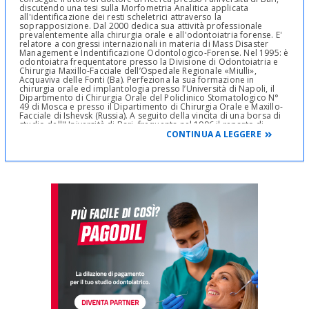
discutendo una tesi sulla Morfometria Analitica applicata
all'identificazione dei resti scheletrici attraverso la
soprapposizione. Dal 2000 dedica sua attività professionale
prevalentemente alla chirurgia orale e all'odontoiatria forense. E'
relatore a congressi internazionali in materia di Mass Disaster
Management e Indentificazione Odontologico-Forense. Nel 1995: è
odontoiatra frequentatore presso la Divisione di Odontoiatria e
Chirurgia Maxillo-Facciale dell’Ospedale Regionale «Miulli»,
Acquaviva delle Fonti (Ba). Perfeziona la sua formazione in
chirurgia orale ed implantologia presso l’Università di Napoli, il
Dipartimento di Chirurgia Orale del Policlinico Stomatologico N°
49 di Mosca e presso il Dipartimento di Chirurgia Orale e Maxillo-
Facciale di Ishevsk (Russia). A seguito della vincita di una borsa di
studio dell'Università di Bari, frequenta nel 1996 il reparto di
Protesi Dentaria del King’s College School of Dentistry di Londra
CONTINUA A LEGGERE
(UK) conseguendo il certificate in advanced studies in Prosthetics.
Compie inoltre alcuni stage di Implantologia e Parodontologia
presso la Implant Innovations Inc. (Florida, USA) e la New York
University di New York. Dal 1998 al 2000: perfeziona la sua
formazione in Ortodonzia presso l'Università di Bari, i Disordini
Cranio-Mandibolari presso l'Università di Napoli e la Chinesiologia
applicata all'Odontoiatria presso l'Università Pio VI di Roma e
l'Università di Palermo. Dal 2001 al 2003: perfeziona la sua
formazione in Parodontologia presso l'Università di Bari, medicina
legale e odontologia forense presso l'Università di Bari e
l'Università di Firenze. Dal 2004 al 2005: perfeziona la sua
formazione in Identificazione Umana Forense e Identificazione
Dentale Forense presso l'Università di Barts and the Queen Mary
di Londra, presso l'Università di Oslo con il professor Tore
Solheim e presso l'Università di Melbourne con il professor John G.
Clement e Ronn Taylor, dove è stato frequentatore del Centro per
la Identificazione Umana presso l'Istituto di Medicina Legale
Vittoriano.