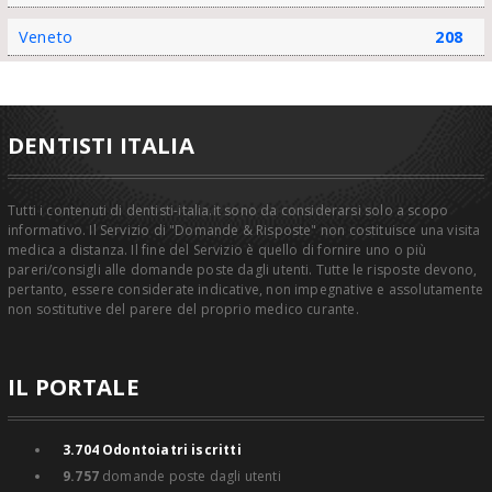
Veneto
208
DENTISTI ITALIA
Tutti i contenuti di dentisti-italia.it sono da considerarsi solo a scopo
informativo. Il Servizio di "Domande & Risposte" non costituisce una visita
medica a distanza. Il fine del Servizio è quello di fornire uno o più
pareri/consigli alle domande poste dagli utenti. Tutte le risposte devono,
pertanto, essere considerate indicative, non impegnative e assolutamente
non sostitutive del parere del proprio medico curante.
IL PORTALE
3.704
Odontoiatri iscritti
9.757
domande poste dagli utenti