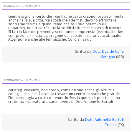
Pubblicato il 14-03-2011
Gentile signore, certo che i centri che cerca ci sono, probabilmente
anche nella sua città. Ma i costi che i dentisti devono affrontare
sono i medesimi, e quindi temo che se il suo obiettivo è il
risparmio, non troverà tutta la soddisfazione che spera di trovare.
Si faccia fare dei preventivi scritti omnicomprensivi (eventuali ticket
compresi) e li metta a paragone del suo dentista privato abituale.
Attenzione anche alle tempistiche. Cordiali saluti.
Scritto da
Dott. Davide Colla
Seregno
(MB)
Pubblicato il 14-03-2011
caro sig. Vincenzo, non credo, come dicono anche gli altri miei
colleghi, che in Italia possa trovare un centro dentale che pratichi
l'implantologia a costi contenuti. In Svezia questo è possibile, ma
credo sia riservato ai cittadini svedesi. Dott Antonello Bartoli
Scritto da
Dott. Antonello Bartoli
Trieste
(TS)