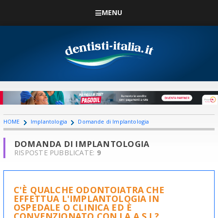
MENU
HOME
Implantologia
Domande di Implantologia
DOMANDA DI IMPLANTOLOGIA
RISPOSTE PUBBLICATE:
9
C'È QUALCHE ODONTOIATRA CHE
EFFETTUA L'IMPLANTOLOGIA IN
OSPEDALE O CLINICA ED È
CONVENZIONATO CON LA A.S.L?