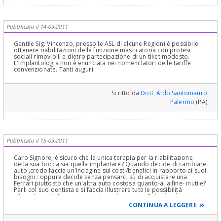
Pubblicato il 14-03-2011
Gentile Sig. Vincenzo, presso le ASL di alcune Regioni è possibile
ottenere riabilitazioni della funzione masticatoria con protesi
sociali rimovibili e dietro partecipazione di un tiket modesto.
L'implantologia non è enunciata nei nomenclatori delle tariffe
convenzionate. Tanti auguri
Scritto da
Dott. Aldo Santomauro
Palermo
(PA)
Pubblicato il 15-03-2011
Caro Signore, è sicuro che la unica terapia per la riabilitazione
della sua bocca sia quella implantare? Quando decide di cambiare
auto ,credo faccia un'indagine sui costi/benefici in rapporto ai suoi
bisogni : oppure decide senza pensarci sù di acquistare una
Ferrari piuttosto che un'altra auto costosa quanto-alla fine- inutile?
Parli col suo dentista e si faccia illustrare tute le possibilità
alternative alla terapia implantare che oggi, in Italia, è più una
moda (prona agli interessi di molti soggetti ) che non una reale
CONTINUA A LEGGERE
necessità. Le comunico che è stato stimato che nel 2010 in Italia
sono stati inseriti più impianti orali che negli Stati Uniti......