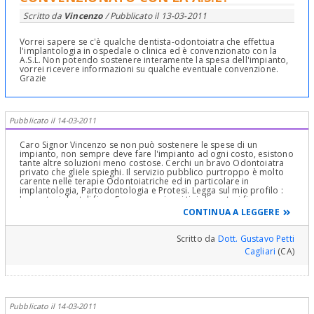
Scritto da
Vincenzo
/ Pubblicato il
13-03-2011
Vorrei sapere se c'è qualche dentista-odontoiatra che effettua
l'implantologia in ospedale o clinica ed è convenzionato con la
A.S.L. Non potendo sostenere interamente la spesa dell'impianto,
vorrei ricevere informazioni su qualche eventuale convenzione.
Grazie
Pubblicato il 14-03-2011
Caro Signor Vincenzo se non può sostenere le spese di un
impianto, non sempre deve fare l'impianto ad ogni costo, esistono
tante altre soluzioni meno costose. Cerchi un bravo Odontoiatra
privato che gliele spieghi. Il servizio pubblico purtroppo è molto
carente nelle terapie Odontoiatriche ed in particolare in
implantologia, Partodontologia e Protesi. Legga sul mio profilo :
Le protesi dentali fisse Excursus su i vari tipi di protesi fisse.
Consigli e suggerimenti per i pazienti Cordialmente suo Gustavo
CONTINUA A LEGGERE
Petti Gnatologo e Parodontologo, Implantologo e Riabilitazione
Orale Completa in Casi Clinici Complessi ed Ortodonzia e
Pedodonzia la figlia Claudia Petti, in Cagliari
Scritto da
Dott. Gustavo Petti
Cagliari
(CA)
Pubblicato il 14-03-2011