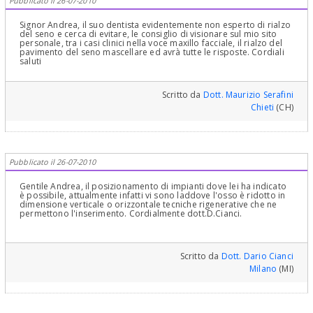
Pubblicato il 26-07-2010
Signor Andrea, il suo dentista evidentemente non esperto di rialzo
del seno e cerca di evitare, le consiglio di visionare sul mio sito
personale, tra i casi clinici nella voce maxillo facciale, il rialzo del
pavimento del seno mascellare ed avrà tutte le risposte. Cordiali
saluti
Scritto da
Dott. Maurizio Serafini
Chieti
(CH)
Pubblicato il 26-07-2010
Gentile Andrea, il posizionamento di impianti dove lei ha indicato
è possibile, attualmente infatti vi sono laddove l'osso è ridotto in
dimensione verticale o orizzontale tecniche rigenerative che ne
permettono l'inserimento. Cordialmente dott.D.Cianci.
Scritto da
Dott. Dario Cianci
Milano
(MI)