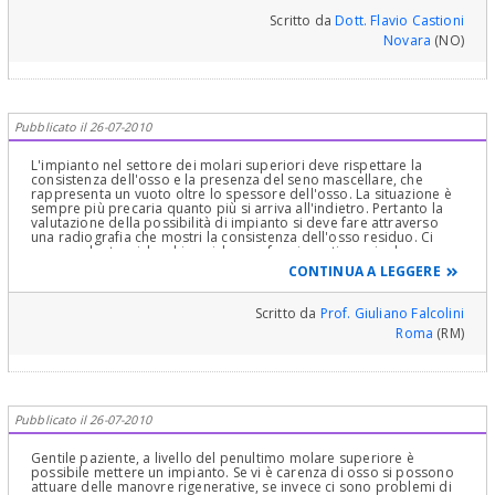
Scritto da
Dott. Flavio Castioni
Novara
(NO)
Pubblicato il 26-07-2010
L'impianto nel settore dei molari superiori deve rispettare la
consistenza dell'osso e la presenza del seno mascellare, che
rappresenta un vuoto oltre lo spessore dell'osso. La situazione è
sempre più precaria quanto più si arriva all'indietro. Pertanto la
valutazione della possibilità di impianto si deve fare attraverso
una radiografia che mostri la consistenza dell'osso residuo. Ci
sono anche tecniche chirurgiche per fare innesti ossei ed
accrescere lo spessore dell'osso. Un buon chirurgo mascellare
CONTINUA A LEGGERE
potrebbe darle un consiglio. La chirurgia orale e la chirurgia
maxillo-facciale sono due specialità riconosciute per legge e
vengono acquisite mediante corsi pluriennali con esame finale.
Scritto da
Prof. Giuliano Falcolini
Pertanto può chiedere all'Ordine dei medici e degli odontoiatri
Roma
(RM)
della sua provincia l'elenco di questi specialisti. L'Ordine
professionale è un ente pubblico a servizio degli utenti. Può
rintracciarlo facilmente sull'elenco telefonico
Pubblicato il 26-07-2010
Gentile paziente, a livello del penultimo molare superiore è
possibile mettere un impianto. Se vi è carenza di osso si possono
attuare delle manovre rigenerative, se invece ci sono problemi di