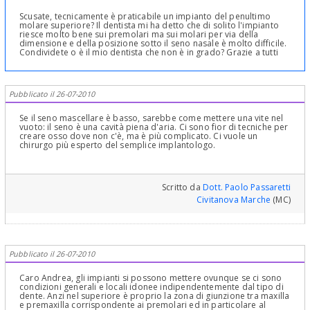
Scusate, tecnicamente è praticabile un impianto del penultimo
molare superiore? Il dentista mi ha detto che di solito l'impianto
riesce molto bene sui premolari ma sui molari per via della
dimensione e della posizione sotto il seno nasale è molto difficile.
Condividete o è il mio dentista che non è in grado? Grazie a tutti
Pubblicato il 26-07-2010
Se il seno mascellare è basso, sarebbe come mettere una vite nel
vuoto: il seno è una cavità piena d'aria. Ci sono fior di tecniche per
creare osso dove non c'è, ma è più complicato. Ci vuole un
chirurgo più esperto del semplice implantologo.
Scritto da
Dott. Paolo Passaretti
Civitanova Marche
(MC)
Pubblicato il 26-07-2010
Caro Andrea, gli impianti si possono mettere ovunque se ci sono
condizioni generali e locali idonee indipendentemente dal tipo di
dente. Anzi nel superiore è proprio la zona di giunzione tra maxilla
e premaxilla corrispondente ai premolari ed in particolare al