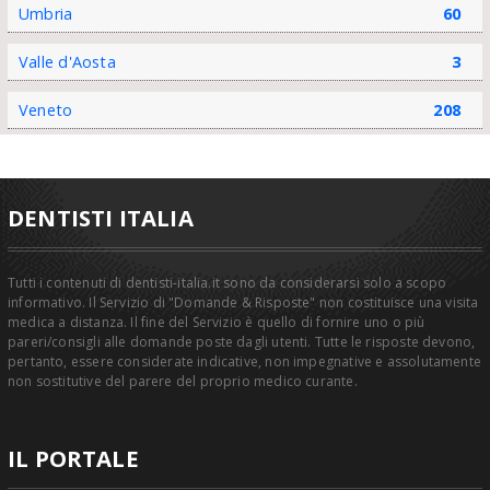
Umbria
60
Valle d'Aosta
3
Veneto
208
DENTISTI ITALIA
Tutti i contenuti di dentisti-italia.it sono da considerarsi solo a scopo
informativo. Il Servizio di "Domande & Risposte" non costituisce una visita
medica a distanza. Il fine del Servizio è quello di fornire uno o più
pareri/consigli alle domande poste dagli utenti. Tutte le risposte devono,
pertanto, essere considerate indicative, non impegnative e assolutamente
non sostitutive del parere del proprio medico curante.
IL PORTALE