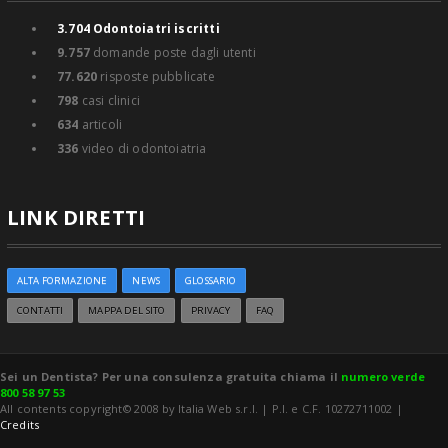
3.704
Odontoiatri iscritti
9.757
domande poste dagli utenti
77.620
risposte pubblicate
798
casi clinici
634
articoli
336
video di odontoiatria
LINK DIRETTI
ALTA FORMAZIONE
NEWS
GLOSSARIO
CONTATTI
MAPPA DEL SITO
PRIVACY
FAQ
Sei un Dentista? Per una consulenza gratuita chiama il
numero verde
800 58 97 53
All contents copyright© 2008 by Italia Web s.r.l. | P.I. e C.F. 10272711002 |
Credits