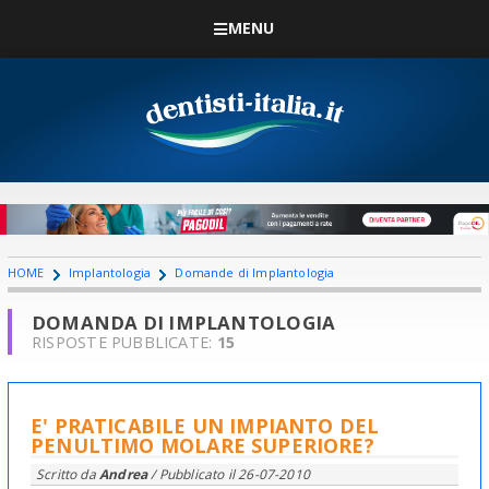
MENU
HOME
Implantologia
Domande di Implantologia
DOMANDA DI IMPLANTOLOGIA
RISPOSTE PUBBLICATE:
15
E' PRATICABILE UN IMPIANTO DEL
PENULTIMO MOLARE SUPERIORE?
Scritto da
Andrea
/ Pubblicato il
26-07-2010