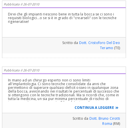
Pubblicato il 26-07-2010
Direi che gli impianti riescono bene in tutta la bocca se ci sono i
requisiti biologici...o se si è in grado di "crearseli" con le tecniche
rigenerative!
Scritto da
Dott. Cristoforo Del Deo
Teramo
(TE)
Pubblicato il 26-07-2010
In mano ad un chirurgo esperto non ci sono limiti
all'implantologia. Ci sono tecniche consolidate da anni che
permettono di superare qualsiasi deficit osseo in qualunque zona
della bocca, avvicinando nei risultati le percentuali di successo che
si ottengono con le tecniche tradizionali. Ma si ricordi che, come in
tutta la medicina, un sia pur minima percentuale di rischio di
insuccesso è sempre presente. E la valutazione deve essere
sempre fatta prima di cominciare, con la consapevolezza del
CONTINUA A LEGGERE
paziente ed il suo consenso informato. saluti
Scritto da
Dott. Bruno Cirotti
Roma
(RM)