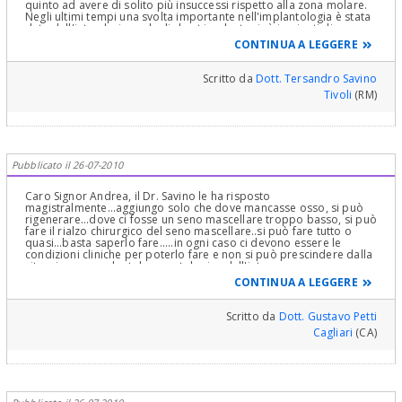
quinto ad avere di solito più insuccessi rispetto alla zona molare.
Negli ultimi tempi una svolta importante nell'implantologia è stata
data dall'introduzione degli short implants cioè impianti di
dimensioni ridotte che molto spesso consentono di evitare
CONTINUA A LEGGERE
chirurgia rigenerativa non sempre dal risultato predicibile.
Cordialmente
Scritto da
Dott. Tersandro Savino
Tivoli
(RM)
Pubblicato il 26-07-2010
Caro Signor Andrea, il Dr. Savino le ha risposto
magistralmente...aggiungo solo che dove mancasse osso, si può
rigenerare...dove ci fosse un seno mascellare troppo basso, si può
fare il rialzo chirurgico del seno mascellare..si può fare tutto o
quasi...basta saperlo fare.....in ogni caso ci devono essere le
condizioni cliniche per poterlo fare e non si può prescindere dalla
situazione parodontale e gnatologica dell'intera
bocca!..............Cordialmente Gustavo Petti, Parodontologia,
CONTINUA A LEGGERE
Implantologia, Gnatologia e Riabilitazione Orale Completa in Casi
Clinici Complessi ed Ortodonzia e Pedodonzia la figlia Claudia
Petti, in Cagliari.
Scritto da
Dott. Gustavo Petti
Cagliari
(CA)