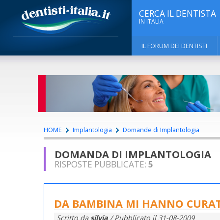
CERCA IL DENTISTA
IN ITALIA
IL FORUM DEI DENTISTI
HOME
Implantologia
Domande di Implantologia
DOMANDA DI IMPLANTOLOGIA
RISPOSTE PUBBLICATE:
5
DA BAMBINA MI HANNO CURATO
Scritto da
silvia
/ Pubblicato il
31-08-2009