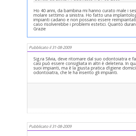
Ho 40 anni, da bambina mi hanno curato male i sesti s
molare settimo a sinistra. Ho fatto una implantolog
impianti cadano e non possano essere reimpiantati.
caso risolverebbe i problemi estetici. Quanto dura
Grazie
Pubblicato il 31-08-2009
Sig.ra Silvia, deve ritornare dal suo odontoiatra e fars
casi può essere consigliata in altri è deleteria. In 
suoi impianti, ma è la giusta pratica d’igiene domici
odontoiatra, che le ha inserito gli impianti.
Pubblicato il 31-08-2009