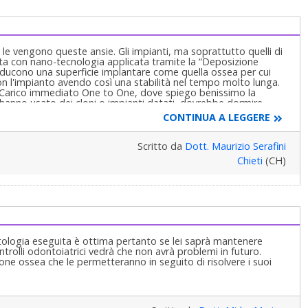
 le vengono queste ansie. Gli impianti, ma soprattutto quelli di
ta con nano-tecnologia applicata tramite la “Deposizione
producono una superficie implantare come quella ossea per cui
on l'impianto avendo così una stabilità nel tempo molto lunga.
o: Carico immediato One to One, dove spiego benissimo la
 hanno usato dei cloni o impianti datati, dovrebbe dormire
CONTINUA A LEGGERE
Scritto da
Dott. Maurizio Serafini
Chieti
(CH)
antologia eseguita è ottima pertanto se lei saprà mantenere
ntrolli odontoiatrici vedrà che non avrà problemi in futuro.
ione ossea che le permetteranno in seguito di risolvere i suoi