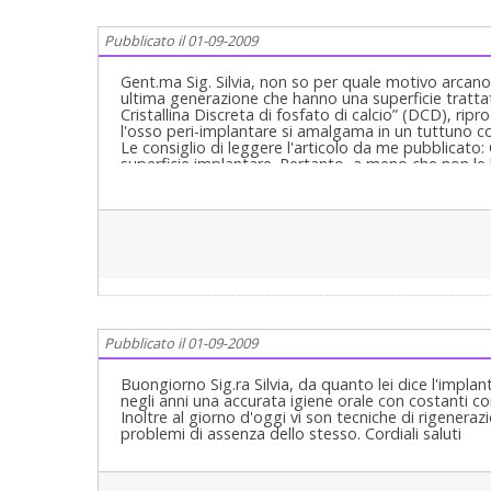
Pubblicato il 01-09-2009
Gent.ma Sig. Silvia, non so per quale motivo arcano
ultima generazione che hanno una superficie tratta
Cristallina Discreta di fosfato di calcio” (DCD), ri
l'osso peri-implantare si amalgama in un tuttuno c
Le consiglio di leggere l'articolo da me pubblicat
superficie implantare. Pertanto, a meno che non le
sonni tranquilli. Cordialmente Maurizio Serafini.
Pubblicato il 01-09-2009
Buongiorno Sig.ra Silvia, da quanto lei dice l'impl
negli anni una accurata igiene orale con costanti co
Inoltre al giorno d'oggi vi son tecniche di rigeneraz
problemi di assenza dello stesso. Cordiali saluti