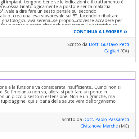
...gli impianti tengono bene se le indicazioni e il trattamento è
vere...ossia Gnatologicamente a posto e senza malattia
°...vale a dire fare un sesto pensile sul secondo
tico...crea una leva sfavorevole sul 5°...facendolo ribaltare
 gnatologici...viva serena...se proprio...dovesse accadere per
i fa un ponte o tante altre soluzioni tranquille estetiche ed
ensile!!!...Cordialmente...Gustavo Petti Parodontologo, Gnatologo
CONTINUA A LEGGERE
i, Cagliari
Scritto da
Dott. Gustavo Petti
Cagliari
(CA)
ione e la funzione va considerata insufficiente.. Quindi non si
te. Se l'impianto non va, allora si può fare un ponte in
on un piccolo sesto in estensione. Non è un granchè, ma
stupidaggine, qui si parla della salute vera dell'organismo
Scritto da
Dott. Paolo Passaretti
Civitanova Marche
(MC)