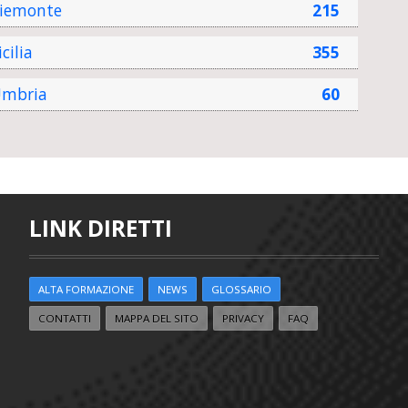
iemonte
215
icilia
355
mbria
60
LINK DIRETTI
ALTA FORMAZIONE
NEWS
GLOSSARIO
CONTATTI
MAPPA DEL SITO
PRIVACY
FAQ