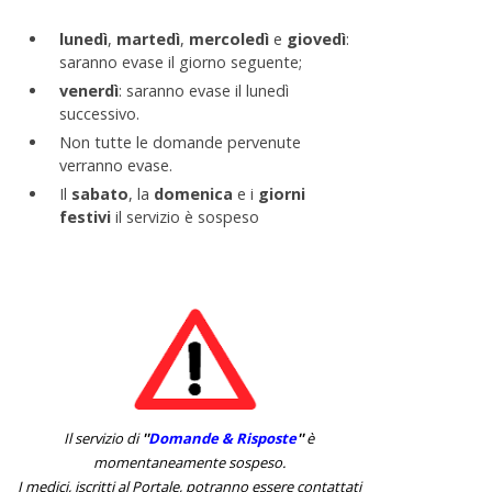
lunedì
,
martedì
,
mercoledì
e
giovedì
:
saranno evase il giorno seguente;
venerdì
: saranno evase il lunedì
successivo.
Non tutte le domande pervenute
verranno evase.
Il
sabato
, la
domenica
e i
giorni
festivi
il servizio è sospeso
Il servizio di
''
Domande & Risposte
''
è
momentaneamente sospeso.
I medici, iscritti al Portale, potranno essere contattati