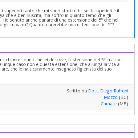
uperiori tanto che mi sono stati tolti i sesti superiori e il
ia che è ben riuscita, ma soffro in quanto temo che gli
 Ho sentito anche parlare di una estensione del 5° che nel
no gli impianti? Quanto durerebbe una estensione del 5°?
i chiarire i punti che lei descrive, l'estensione del 5° in alcuni
qualunque caso non è questa estensione, che allunga la vita ai
liare, che le ha sicuramente insegnato l’igienista del suo
Scritto da
Dott. Diego Ruffoni
Mozzo
(BG)
Carnate
(MB)