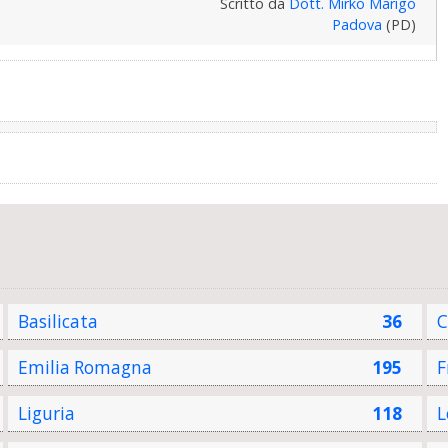
Scritto da
Dott. Mirko Marigo
Padova
(PD)
Basilicata
36
C
Emilia Romagna
195
F
Liguria
118
L