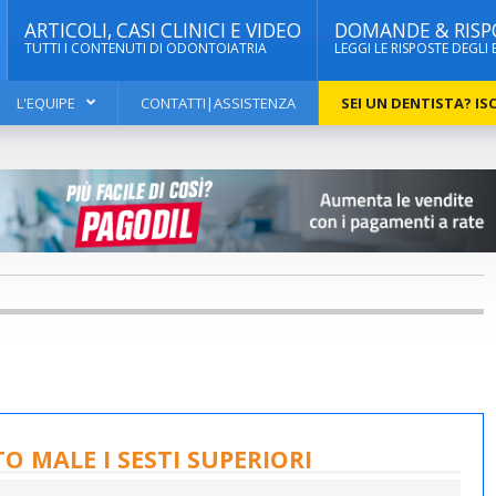
ARTICOLI, CASI CLINICI E VIDEO
DOMANDE & RISP
TUTTI I CONTENUTI DI ODONTOIATRIA
LEGGI LE RISPOSTE DEGLI 
L'EQUIPE
CONTATTI|ASSISTENZA
SEI UN DENTISTA? ISC
 MALE I SESTI SUPERIORI