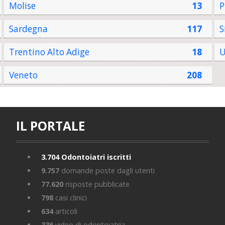
Molise
13
P
Sardegna
117
S
Trentino Alto Adige
18
U
Veneto
208
IL PORTALE
3.704
Odontoiatri iscritti
9.757
domande poste dagli utenti
77.620
risposte pubblicate
798
casi clinici
634
articoli
336
video di odontoiatria