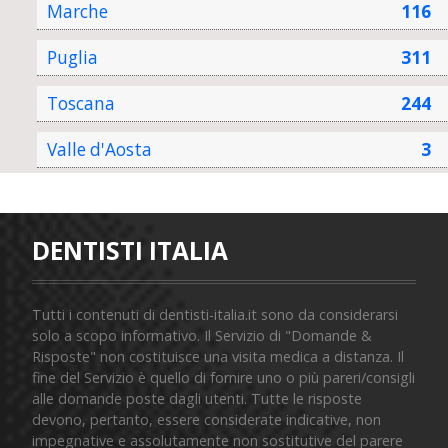
Marche
116
Puglia
311
Toscana
244
Valle d'Aosta
3
DENTISTI ITALIA
Tutti i contenuti di dentisti-italia.it sono da considerarsi
solo a scopo informativo. Il Servizio di "Domande &
Risposte" non costituisce una visita medica a distanza. Il
fine del Servizio è quello di fornire uno o più pareri/consigli
alle domande poste dagli utenti. Tutte le risposte
devono, pertanto, essere considerate indicative, non
impegnative e assolutamente non sostitutive del parere