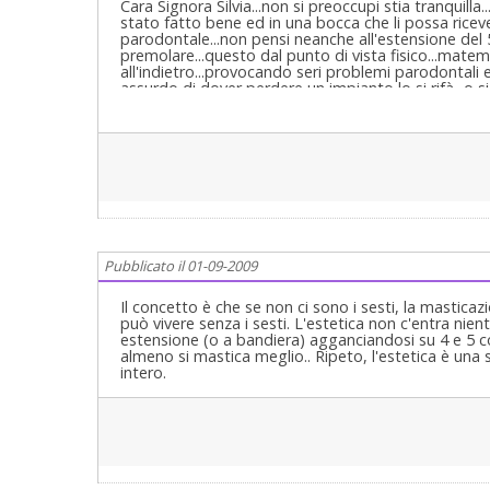
Cara Signora Silvia...non si preoccupi stia tranquilla
stato fatto bene ed in una bocca che li possa rice
parodontale...non pensi neanche all'estensione del 5
premolare...questo dal punto di vista fisico...matema
all'indietro...provocando seri problemi parodontali e
assurdo di dover perdere un impianto lo si rifà...o s
efficaci in riabilitazione orale...ma non un dente p
e Riabilitazioni orali complete in casi clinici compless
Pubblicato il 01-09-2009
Il concetto è che se non ci sono i sesti, la masticaz
può vivere senza i sesti. L'estetica non c'entra nien
estensione (o a bandiera) agganciandosi su 4 e 5 c
almeno si mastica meglio.. Ripeto, l'estetica è una 
intero.