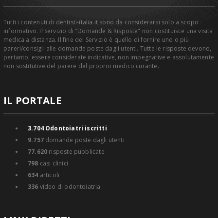
Tutti i contenuti di dentisti-italia.it sono da considerarsi solo a scopo
informativo. Il Servizio di "Domande & Risposte" non costituisce una visita
medica a distanza. Il fine del Servizio è quello di fornire uno o più
pareri/consigli alle domande poste dagli utenti. Tutte le risposte devono,
pertanto, essere considerate indicative, non impegnative e assolutamente
non sostitutive del parere del proprio medico curante.
IL PORTALE
3.704
Odontoiatri iscritti
9.757
domande poste dagli utenti
77.620
risposte pubblicate
798
casi clinici
634
articoli
336
video di odontoiatria