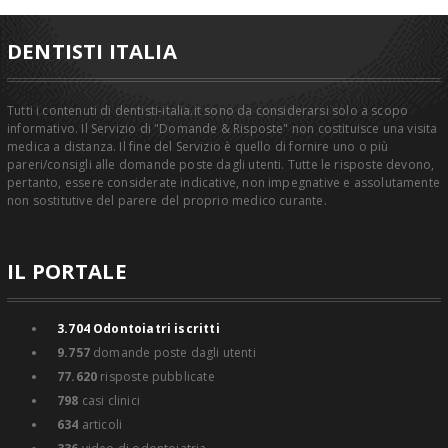
DENTISTI ITALIA
Tutti i contenuti di dentisti-italia.it sono da considerarsi solo a scopo
informativo. Il Servizio di "Domande & Risposte" non costituisce una visita
medica a distanza. Il fine del Servizio è quello di fornire uno o più
pareri/consigli alle domande poste dagli utenti. Tutte le risposte devono,
pertanto, essere considerate indicative, non impegnative e assolutamente
non sostitutive del parere del proprio medico curante.
IL PORTALE
3.704
Odontoiatri iscritti
9.757
domande poste dagli utenti
77.620
risposte pubblicate
798
casi clinici
634
articoli