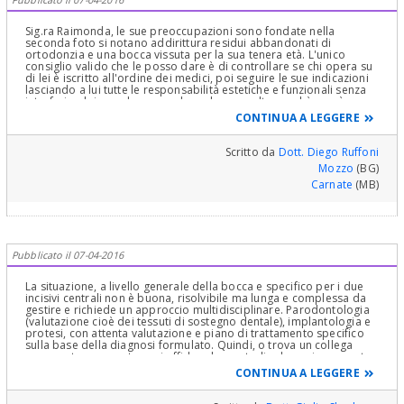
Sig.ra Raimonda, le sue preoccupazioni sono fondate nella
seconda foto si notano addirittura residui abbandonati di
ortodonzia e una bocca vissuta per la sua tenera età. L'unico
consiglio valido che le posso dare è di controllare se chi opera su
di lei è iscritto all'ordine dei medici, poi seguire le sue indicazioni
lasciando a lui tutte le responsabilità estetiche e funzionali senza
interferire, lei non deve prendere alcuna scelta perchè non è
competente della materia e qualunque scelta la spaventerà a
CONTINUA A LEGGERE
morte!
Scritto da
Dott. Diego Ruffoni
Mozzo
(BG)
Carnate
(MB)
Pubblicato il 07-04-2016
La situazione, a livello generale della bocca e specifico per i due
incisivi centrali non è buona, risolvibile ma lunga e complessa da
gestire e richiede un approccio multidisciplinare. Parodontologia
(valutazione cioè dei tessuti di sostegno dentale), implantologia e
protesi, con attenta valutazione e piano di trattamento specifico
sulla base della diagnosi formulato. Quindi, o trova un collega
veramente preparato, o si affida ad uno studio dove sia presente
un equipe di dentisti specializzati nelle varie branche che possano
CONTINUA A LEGGERE
gestire in team la sua problematica. Il ponte incisivo che porta un
altro incisivo non è corretto.