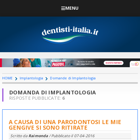
MENU
HOME
Implantologia
Domande di Implantologia
DOMANDA DI IMPLANTOLOGIA
RISPOSTE PUBBLICATE:
6
A CAUSA DI UNA PARODONTOSI LE MIE
GENGIVE SI SONO RITIRATE
Scritto da
Raimonda
/ Pubblicato il
07-04-2016