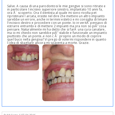
Salve. A causa di una parodontosi le mie gengive si sono ritirate e
in perticolare l incisivo superiore sinistro, implantato 10 anni fa,
ora Ã¨ scoperto. Ora il dentista al quale mi sono rivolta pet
ripristinare l arcata, insiste nel dire che mettere un altro impianto
sarebbe un errore, anche in termini estetici e mi consiglia di limare
l'incisivo destro e procedere con un ponte. Io in veritÃ pensavo di
estrarre entrambi e di mettere 2 impianti ma ora non so piÃ¹ cosa
pensare. Naturalmente mi ha detto che si farÃ una cura canalare,
ma io mi chiedo non sarebbe piÃ¹ stabile e funzionale un impianto
piuttosto che un ponte..e non c Ã¨ proprio un modo di coprire
quel buco nella gengiva? Vi prego di volermi rispondere in quanto
l idea di sbagliare ancora mi spaventa a morte. Grazie.
Pubblicato il 07-04-2016