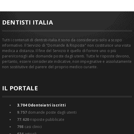
DENTISTI ITALIA
Tutti i contenuti di dentisti-italia.it sono da considerarsi solo a scopo
informativo. Il Servizio di "Domande & Risposte" non costituisce una visita
medica a distanza. Il fine del Servizio è quello di fornire uno o più
pareri/consigli alle domande poste dagli utenti. Tutte le risposte devono,
pertanto, essere considerate indicative, non impegnative e assolutamente
non sostitutive del parere del proprio medico curante.
IL PORTALE
3.704
Odontoiatri iscritti
9.757
domande poste dagli utenti
77.620
risposte pubblicate
798
casi clinici
634
articoli