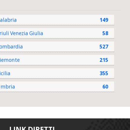
alabria
149
riuli Venezia Giulia
58
ombardia
527
iemonte
215
icilia
355
mbria
60
LINK DIRETTI