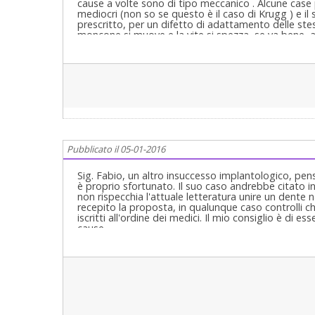
cause a volte sono di tipo meccanico . Alcune case p
mediocri (non so se questo è il caso di Krugg ) e il 
prescritto, per un difetto di adattamento delle stess
moncone si muove e la vite si spezza, se va bene, al
connessione con l'osso. Alcune case, specialmente 
ampiamente ridotto il problema. Il consiglio è quell
di alta gamma. Se il collega non lo vuole fare, si ri
preventivo sarà più alto ma si sa, la roba buona cos
Pubblicato il 05-01-2016
Sig. Fabio, un altro insuccesso implantologico, pensi
è proprio sfortunato. Il suo caso andrebbe citato in 
non rispecchia l'attuale letteratura unire un dente
recepito la proposta, in qualunque caso controlli c
iscritti all'ordine dei medici. Il mio consiglio è di es
cause.