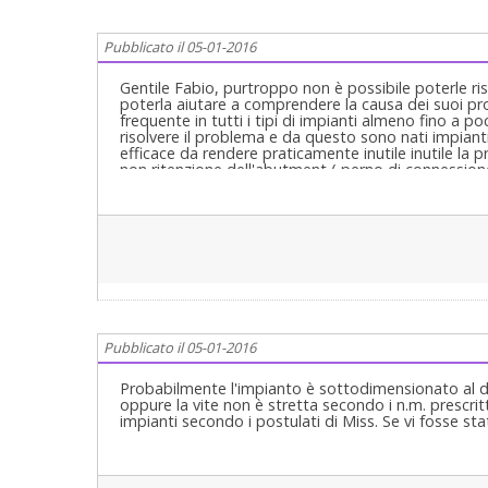
Pubblicato il 05-01-2016
Gentile Fabio, purtroppo non è possibile poterle 
poterla aiutare a comprendere la causa dei suoi pr
frequente in tutti i tipi di impianti almeno fino a 
risolvere il problema e da questo sono nati impiant
efficace da rendere praticamente inutile inutile la 
non ritenzione dell'abutment ( perno di connessione 
il fastidioso e continuo svitamento della vite. E' o
equilibrate altrimenti si potrebbe avere addirittura 
intervento implantologico è assolutamente necessar
squilibri occlusali. Nel suo caso la soluzione propo
di rimuovere il vecchio impianto e ridurre il prob
nuovo. Ne parli tranquillamente col suo dentista c
Pubblicato il 05-01-2016
Probabilmente l'impianto è sottodimensionato al d
oppure la vite non è stretta secondo i n.m. prescri
impianti secondo i postulati di Miss. Se vi fosse st