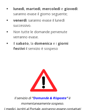
lunedì
,
martedì
,
mercoledì
e
giovedì
:
saranno evase il giorno seguente;
venerdì
: saranno evase il lunedì
successivo.
Non tutte le domande pervenute
verranno evase.
Il
sabato
, la
domenica
e i
giorni
festivi
il servizio è sospeso
Il servizio di
''
Domande & Risposte
''
è
momentaneamente sospeso.
I medici, iscritti al Portale, potranno essere contattati