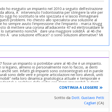
ando ho eseguito un impianto nel 2010 a seguito dell'estrazione
da allora, Ã¨ intervenuto l'odontoiatria per stringere la vite per
sto oggi ho sostituito la vite spezzata e vi lascio immaginare
 questi problemi. Ho chiesto allo specialista una soluzione al
e ho sempre avuto l'impressione che l'impianto - marca Krugg
osto di mettere una corona all'adiacente 47 ed elettrosaldare le
 lo svitamento nonchÃ¨ dare una maggiore soliditÃ al 46 che
stro Ã¨ una soluzione efficace? ci sono soluzioni alternative? Mi
7 fosse un impianto si potrebbe unire al 46 che è un impianto.
on si legano, almeno io personalmente non lo faccio, ai denti
anche seri. Infatti gli impianti sono osteointegrati ed in parole
rali sono delle vere e proprie articolazioni nei loro alveoli, uniti
"mobili" nella loro dinamica gnatologica attuale e temporale e
odontali e anchilosi delle radici con danni irreversibili ai denti
entemente! Ciò precisato, evidentemente c'è qualche cosa che
CONTINUA A LEGGERE
ssere risolto una volta per tutte a costo di rifare l'impianto
i saluti
Scritto da
Dott. Gustavo Petti
Cagliari
(CA)