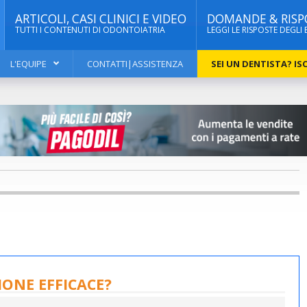
ARTICOLI, CASI CLINICI E VIDEO
DOMANDE & RISP
TUTTI I CONTENUTI DI ODONTOIATRIA
LEGGI LE RISPOSTE DEGLI 
L'EQUIPE
CONTATTI|ASSISTENZA
SEI UN DENTISTA? ISC
IONE EFFICACE?