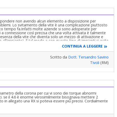
rispondere non avendo alcun elemento a disposizione per
oblemi. Lo svitamento della vite è una complicazione piuttosto
poco tempo fa.Infatti molte aziende si sono adoperate per
i a connessione così precisa che una volta attivata è talmente
presenza della vite che diventa solo un mezzo di attivazione e
all'impianto). Il tal modo e con questo tipo di impianti si evita
vvio che le forze che agiscono sull'impianto debbono essere
CONTINUA A LEGGERE
la frattura dell'impianto stesso pertanto prima di qualsiasi
io lo studio e pianificazione correggendo prima eventuali
sta di accoppiare al 46 il 47 è una soluzione tampone per evitare
Scritto da
Dott. Tersandro Savino
lema dello svitamento che comunque potrebbe riproporsi di
Tivoli
(RM)
he potrà trovare la soluzione più opportuna. Cordialmente
iametro della corona per cui vi sono dei torque abnormi
tti. se il 4.6 è enorme verosimilmente bisognava mettere 2
ato in allegato una RX si poteva essere più precisi. Cordialmente