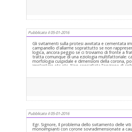
Pubblicato il 05-01-2016
Gli svitamenti sulla protesi avvitata e cementat
campanello d'allarme soprattutto se non rappresen
logica, ancora peggio se ci troviamo di fronte a fra
tratta comunque di una eziologia multifattoriale: ca
morfologia cuspidale e dimensioni della corona, pos
implantare etc etc. Non consigliata l'opzione di spli
occlusale - protesico c'è, comunque non si risolve 
Pubblicato il 05-01-2016
Egr. Signore, Il problema dello svitamento delle vi
monoimpianti con corone sovradimensionate a causa d