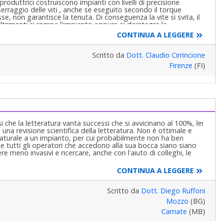
roduttrici costruiscono impianti con livelli di precisione
serraggio delle viti , anche se eseguito secondo il torque
e, non garantisce la tenuta. Di conseguenza la vite si svita, il
trimenti si rompe l'impianto oppure si disintegra la
quelle che costruiscono impianti da decenni, hanno
CONTINUA A LEGGERE
o di rimuovere l'impianto e chiedere al collega di inserirne uno
volga a qualcuno che usa questo tipo di impianti. Chiaramente il
ta... Cordialmente.
Scritto da
Dott. Claudio Cirrincione
Firenze
(FI)
 che la letteratura vanta successi che si avvicinano al 100%, lei
una revisione scientifica della letteratura. Non è ottimale e
 naturale a un impianto, per cui probabilmente non ha ben
he tutti gli operatori che accedono alla sua bocca siano siano
sere meno invasivi e ricercare, anche con l'aiuto di colleghi, le
CONTINUA A LEGGERE
Scritto da
Dott. Diego Ruffoni
Mozzo
(BG)
Carnate
(MB)