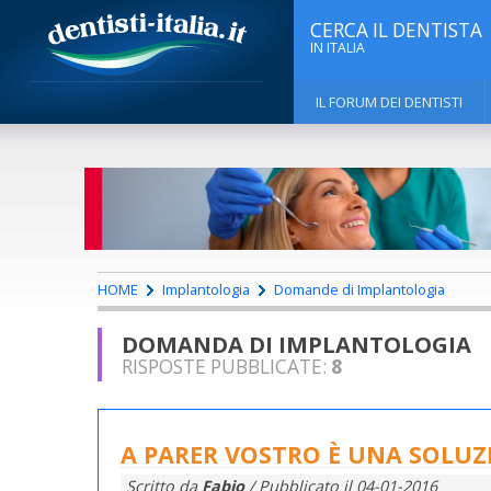
CERCA IL DENTISTA
IN ITALIA
IL FORUM DEI DENTISTI
HOME
Implantologia
Domande di Implantologia
DOMANDA DI IMPLANTOLOGIA
RISPOSTE PUBBLICATE:
8
A PARER VOSTRO È UNA SOLUZ
Scritto da
Fabio
/ Pubblicato il
04-01-2016