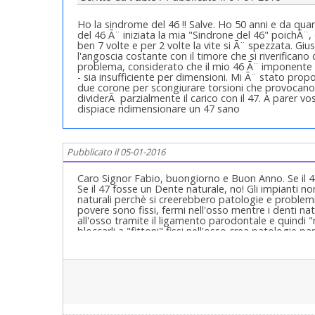
Ho la sindrome del 46 !! Salve. Ho 50 anni e da qu
del 46 Ã¨ iniziata la mia "Sindrone del 46" poichÃ¨, 
ben 7 volte e per 2 volte la vite si Ã¨ spezzata. Giu
l'angoscia costante con il timore che si riverificano
problema, considerato che il mio 46 Ã¨ imponente 
- sia insufficiente per dimensioni. Mi Ã¨ stato prop
due corone per scongiurare torsioni che provocano
dividerÃ parzialmente il carico con il 47. A parer vo
dispiace ridimensionare un 47 sano
Pubblicato il 05-01-2016
Caro Signor Fabio, buongiorno e Buon Anno. Se il 4
Se il 47 fosse un Dente naturale, no! Gli impianti n
naturali perchè si creerebbero patologie e problemi 
povere sono fissi, fermi nell'osso mentre i denti natu
all'osso tramite il ligamento parodontale e quindi 
bloccarli a "fittoni" fissi nell'osso crea patologie par
naturali! Questo nel tempo e non sempre ma frequ
non va nell'impianto fatto e questo problema deve e
rivalutandone Qualità dei materiali e Gnatologia! Car