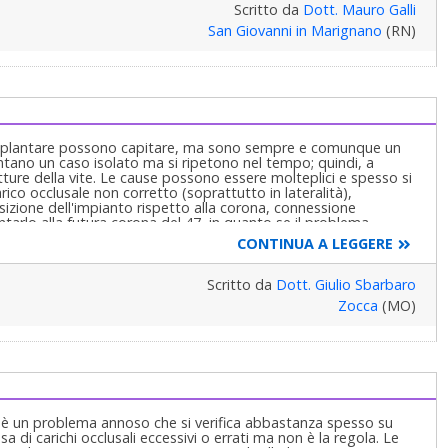
Scritto da
Dott. Mauro Galli
San Giovanni in Marignano
(RN)
a implantare possono capitare, ma sono sempre e comunque un
tano un caso isolato ma si ripetono nel tempo; quindi, a
tture della vite. Le cause possono essere molteplici e spesso si
rico occlusale non corretto (soprattutto in lateralità),
izione dell'impianto rispetto alla corona, connessione
ntarlo alla futura corona del 47, in quanto se il problema
(nel senso che nel tempo le darà sempre problemi).
CONTINUA A LEGGERE
Scritto da
Dott. Giulio Sbarbaro
Zocca
(MO)
ti è un problema annoso che si verifica abbastanza spesso su
i carichi occlusali eccessivi o errati ma non è la regola. Le