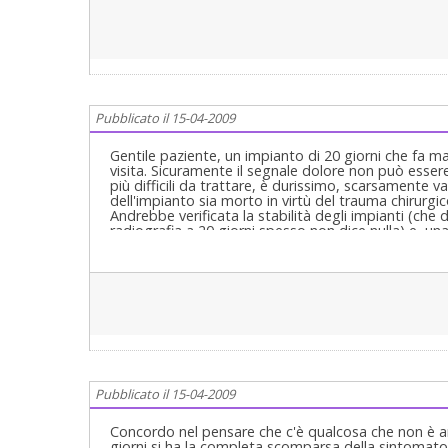
Pubblicato il 15-04-2009
Gentile paziente, un impianto di 20 giorni che fa ma
visita. Sicuramente il segnale dolore non può essere 
più difficili da trattare, è durissimo, scarsamente v
dell'impianto sia morto in virtù del trauma chirurgico. ----
Andrebbe verificata la stabilità degli impianti (che 
radiografia a 20 giorni spesso non dice nulla) e, una
(o toglierli). Dopo 2-3 mesi l'impianto eventualme
l'implantologo si troverà davanti ad un osso in rig
recettivo di prima. ----------------------------------------
soluzione del problema, e ci tenga informati se veni
Pubblicato il 15-04-2009
Concordo nel pensare che c'è qualcosa che non è an
giorni si ha la completa scomparsa della sintomato