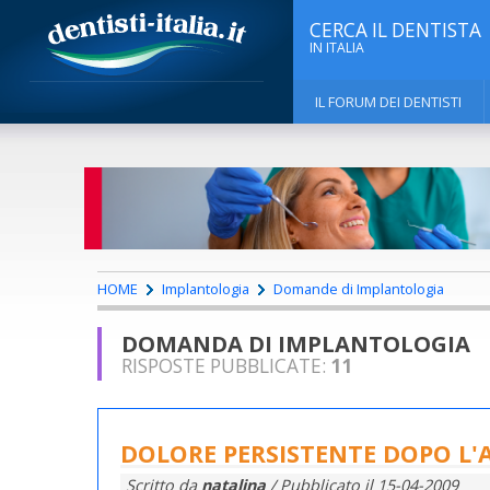
CERCA IL DENTISTA
IN ITALIA
IL FORUM DEI DENTISTI
HOME
Implantologia
Domande di Implantologia
DOMANDA DI IMPLANTOLOGIA
RISPOSTE PUBBLICATE:
11
DOLORE PERSISTENTE DOPO L'A
Scritto da
natalina
/ Pubblicato il
15-04-2009