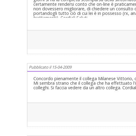
certamente rendersi conto che on-line è praticament
non dovessero migliorare, di chiedere un consulto d
portandogli tutto ciò di cui lei è in possesso (rx, ana
trattamenti). Cordiali Saluti
Pubblicato il 15-04-2009
Concordo pienamente il collega Milanese Vittorio,
Mi sembra strano che il collega che ha effettuato l
colleghi. Si faccia vedere da un altro collega. Cordial