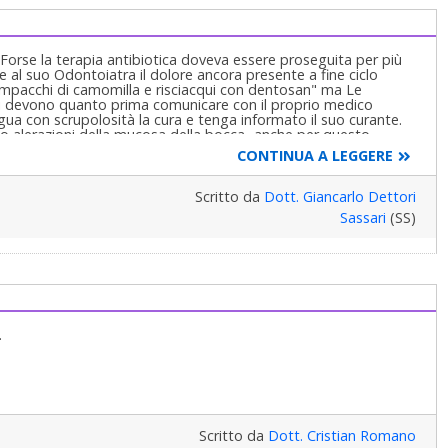
 Forse la terapia antibiotica doveva essere proseguita per più
re al suo Odontoiatra il dolore ancora presente a fine ciclo
mpacchi di camomilla e risciacqui con dentosan" ma Le
nti devono quanto prima comunicare con il proprio medico
gua con scrupolosità la cura e tenga informato il suo curante.
no alerazioni della mucosa della bocca...anche per questo
CONTINUA A LEGGERE
Scritto da
Dott. Giancarlo Dettori
Sassari
(SS)
.
Scritto da
Dott. Cristian Romano