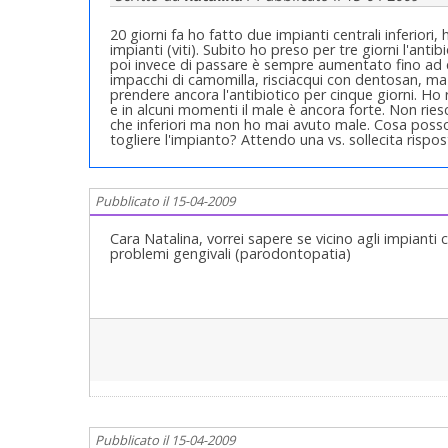
20 giorni fa ho fatto due impianti centrali inferiori
impianti (viti). Subito ho preso per tre giorni l'anti
poi invece di passare è sempre aumentato fino ad es
impacchi di camomilla, risciacqui con dentosan, ma n
prendere ancora l'antibiotico per cinque giorni. Ho 
e in alcuni momenti il male è ancora forte. Non riesco
che inferiori ma non ho mai avuto male. Cosa posso 
togliere l'impianto? Attendo una vs. sollecita rispos
Pubblicato il 15-04-2009
Cara Natalina, vorrei sapere se vicino agli impianti 
problemi gengivali (parodontopatia)
Pubblicato il 15-04-2009