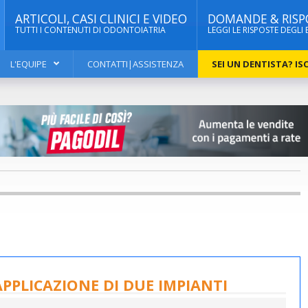
ARTICOLI, CASI CLINICI E VIDEO
DOMANDE & RISP
TUTTI I CONTENUTI DI ODONTOIATRIA
LEGGI LE RISPOSTE DEGLI 
L'EQUIPE
CONTATTI|ASSISTENZA
SEI UN DENTISTA? ISC
PPLICAZIONE DI DUE IMPIANTI