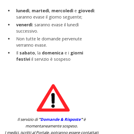
lunedì
,
martedì
,
mercoledì
e
giovedì
:
saranno evase il giorno seguente;
venerdì
: saranno evase il lunedì
successivo.
Non tutte le domande pervenute
verranno evase.
Il
sabato
, la
domenica
e i
giorni
festivi
il servizio è sospeso
Il servizio di
''
Domande & Risposte
''
è
momentaneamente sospeso.
I medici, iscritti al Portale, potranno essere contattati