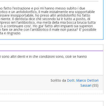
, ho fatto l'estrazione e poi mi hanno messo subito i due
biotico e un antidolorifico, il male inizialmente era sopportabile
sere insopportabile, ho preso altri antidolorifici ho fatto
iente. Il dentista dice che secondo lui è tutto a posto, di
ripreso ieri l'antibiotico, ma metà della mia bocca brucia tutta
 a continuare cosi'. Ho gia' fatto altri impianti sia superiori
fare se anche con l'antibiotico il male non passa? E' possibile
ta e ringrazio.
ci sono altri denti e in che condizioni sono, cioè se hanno
Scritto da
Dott. Marco Dettori
Sassari
(SS)