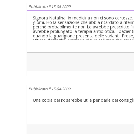
Pubblicato il 15-04-2009
Signora Natalina, in medicina non ci sono certezze.
giorni. Ho la sensazione che abbia ritardato a riferi
perchè probabilmente non Le avrebbe prescritto "i
avrebbe prolungato la terapia antibiotica. I pazie
quando la guarigione presenta delle varianti. Prose
Ultimo dettaglio: esistono alcuni collutori che crea
chieda consiglio medico. Cordialmente
Pubblicato il 15-04-2009
Una copia dei rx sarebbe utile per darle dei consigli