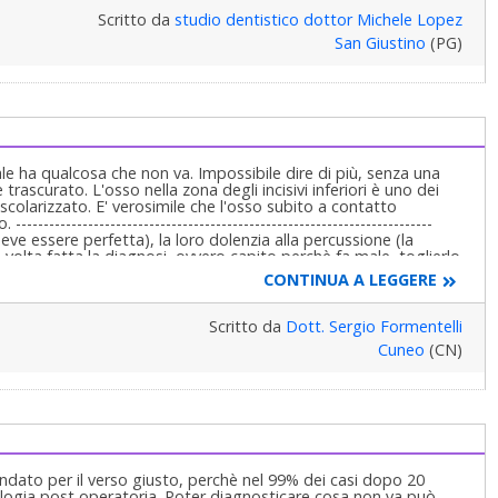
Scritto da
studio dentistico dottor Michele Lopez
San Giustino
(PG)
le ha qualcosa che non va. Impossibile dire di più, senza una
trascurato. L'osso nella zona degli incisivi inferiori è uno dei
ascolarizzato. E' verosimile che l'osso subito a contatto
-----------------------------------------------------------------------
deve essere perfetta), la loro dolenzia alla percussione (la
 volta fatta la diagnosi, ovvero capito perchè fa male, toglierlo
nte tolto potrà essere rimesso in genere senza problemi:
CONTINUA A LEGGERE
enerazione, riccamente vascolarizzato, molto migliore e
----------------------------------- Si rivolga al suo implantologo per la
sse "condita via" con frettolosità.
Scritto da
Dott. Sergio Formentelli
Cuneo
(CN)
dato per il verso giusto, perchè nel 99% dei casi dopo 20
logia post operatoria. Poter diagnosticare cosa non va può