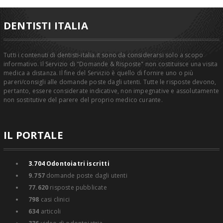
DENTISTI ITALIA
Tutti i contenuti di dentisti-italia.it sono da considerarsi solo a scopo
informativo. Il Servizio di "Domande & Risposte" non costituisce una visita
medica a distanza. Il fine del Servizio è quello di fornire uno o più
pareri/consigli alle domande poste dagli utenti. Tutte le risposte devono,
pertanto, essere considerate indicative, non impegnative e assolutamente
non sostitutive del parere del proprio medico curante.
IL PORTALE
3.704
Odontoiatri iscritti
9.757
domande poste dagli utenti
77.620
risposte pubblicate
798
casi clinici
634
articoli