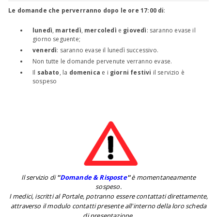
Le domande che perverranno dopo le ore 17:00 di
:
lunedì
,
martedì
,
mercoledì
e
giovedì
: saranno evase il
giorno seguente;
venerdì
: saranno evase il lunedì successivo.
Non tutte le domande pervenute verranno evase.
Il
sabato
, la
domenica
e i
giorni festivi
il servizio è
sospeso
Il servizio di
''
Domande & Risposte
''
è momentaneamente
sospeso.
I medici, iscritti al Portale, potranno essere contattati direttamente,
attraverso il modulo contatti presente all'interno della loro scheda
di presentazione.