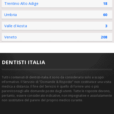
Trentino Alto Adige
18
Umbria
60
Valle d'Aosta
3
Veneto
208
DENTISTI ITALIA
Tutti i contenuti di dentisti-italia.it sono da considerarsi solo a scopo
informativo. Il Servizio di "Domande & Risposte" non costituisce una visita
medica a distanza. Il fine del Servizio è quello di fornire uno o più
pareri/consigli alle domande poste dagli utenti. Tutte le risposte devono,
pertanto, essere considerate indicative, non impegnative e assolutamente
non sostitutive del parere del proprio medico curante.