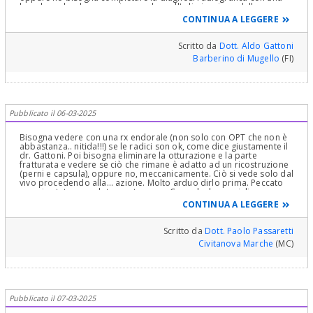
banale endorale, per poi procedere all' eliminazione della
ricostruzione e a quel punto prendere una decisione certamente
CONTINUA A LEGGERE
non semplice.
Scritto da
Dott. Aldo Gattoni
Barberino di Mugello
(FI)
Pubblicato il 06-03-2025
Bisogna vedere con una rx endorale (non solo con OPT che non è
abbastanza.. nitida!!!) se le radici son ok, come dice giustamente il
dr. Gattoni. Poi bisogna eliminare la otturazione e la parte
fratturata e vedere se ciò che rimane è adatto ad un ricostruzione
(perni e capsula), oppure no, meccanicamente. Ciò si vede solo dal
vivo procedendo alla... azione. Molto arduo dirlo prima. Peccato
non sia stato capsulato per tempo... Cosa che le consiglio per
l'altro elemento devitalizzato, il 45: ogni dente devitalizzato va di
CONTINUA A LEGGERE
obbligo capsulato per evitare che si sgretoli in modo irreversibile.
Ci son altre carie, specie il 46, da trattare quanto prima.
Scritto da
Dott. Paolo Passaretti
Civitanova Marche
(MC)
Pubblicato il 07-03-2025