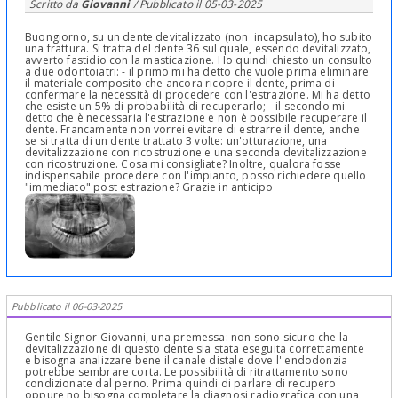
Scritto da
Giovanni
/ Pubblicato il
05-03-2025
Buongiorno, su un dente devitalizzato (non incapsulato), ho subito
una frattura. Si tratta del dente 36 sul quale, essendo devitalizzato,
avverto fastidio con la masticazione. Ho quindi chiesto un consulto
a due odontoiatri: - il primo mi ha detto che vuole prima eliminare
il materiale composito che ancora ricopre il dente, prima di
confermare la necessità di procedere con l'estrazione. Mi ha detto
che esiste un 5% di probabilità di recuperarlo; - il secondo mi
detto che è necessaria l'estrazione e non è possibile recuperare il
dente. Francamente non vorrei evitare di estrarre il dente, anche
se si tratta di un dente trattato 3 volte: un'otturazione, una
devitalizzazione con ricostruzione e una seconda devitalizzazione
con ricostruzione. Cosa mi consigliate? Inoltre, qualora fosse
indispensabile procedere con l'impianto, posso richiedere quello
"immediato" post estrazione? Grazie in anticipo
Pubblicato il 06-03-2025
Gentile Signor Giovanni, una premessa: non sono sicuro che la
devitalizzazione di questo dente sia stata eseguita correttamente
e bisogna analizzare bene il canale distale dove l' endodonzia
potrebbe sembrare corta. Le possibilità di ritrattamento sono
condizionate dal perno. Prima quindi di parlare di recupero
oppure no bisogna completare la diagnosi radiografica con una