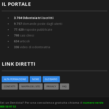
IL PORTALE
3.704
Odontoiatri iscritti
9.757
domande poste dagli utenti
77.620
risposte pubblicate
798
casi clinici
634
articoli
336
video di odontoiatria
LINK DIRETTI
ALTA FORMAZIONE
NEWS
GLOSSARIO
CONTATTI
MAPPA DEL SITO
PRIVACY
FAQ
Sei un Dentista? Per una consulenza gratuita chiama il
numero verde
800 58 97 53