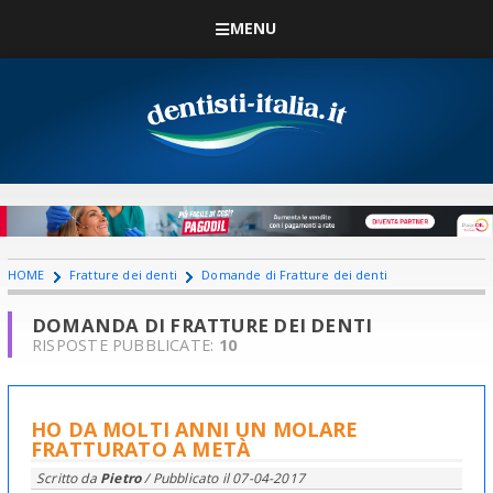
MENU
HOME
Fratture dei denti
Domande di Fratture dei denti
DOMANDA DI FRATTURE DEI DENTI
RISPOSTE PUBBLICATE:
10
HO DA MOLTI ANNI UN MOLARE
FRATTURATO A METÀ
Scritto da
Pietro
/ Pubblicato il
07-04-2017