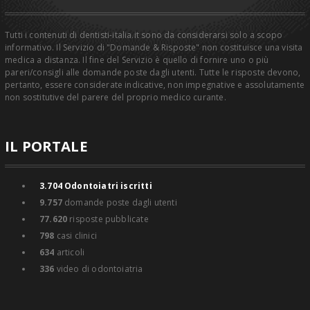
Tutti i contenuti di dentisti-italia.it sono da considerarsi solo a scopo
informativo. Il Servizio di "Domande & Risposte" non costituisce una visita
medica a distanza. Il fine del Servizio è quello di fornire uno o più
pareri/consigli alle domande poste dagli utenti. Tutte le risposte devono,
pertanto, essere considerate indicative, non impegnative e assolutamente
non sostitutive del parere del proprio medico curante.
IL PORTALE
3.704
Odontoiatri iscritti
9.757
domande poste dagli utenti
77.620
risposte pubblicate
798
casi clinici
634
articoli
336
video di odontoiatria