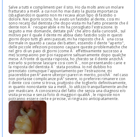
Salve a tutti e complimenti per il sito. Ho da molti anni un molare
fratturato a metÃ a cui non ho mai dato la giusta importanza
(sbagliando) in quanto non mi recava alcun tipo di fastidio o
dolore. Nei giorni scorsi, ho avuto un fastidio al dente, cosi mi
sono recato dal dentista che dopo visita mi ha fatto presente che il
dente non Ã¨ recuperabile e mi ha consigliato l'estrazione. In
seguito a mie domande, dettate piÃ¹ che altro dalla curiositÃ , sul
motivo per il quale il dente mi abbia dato fastidio solo in questi
giorni dopo tutti gli anni passati, mi ha risposto che Ã¨ una cosa
normale in quanto a causa dei batteri, essendo il dente "aperto",
delle piccole infezioni possono causare queste problematiche che
nel giro di un paio di giorni (come Ã¨ effettivamente successo a
me) scompaiono per poi riapparire saltuariamente dopo qualche
mese. A fronte di questa risposta, ho chiesto se il dente anzichÃ¨
estrarlo si potesse lasciare cosi com'Ã¨, non presentando carie e
la risposta del dentista Ã¨ stata positiva. Io nel dubbio ho
prenotato comunque l'appuntamento per l'estrazione, mi
piacerebbe perÃ² avere ulteriori pareri in merito, poichÃ¨ nel caso
non portasse complicanze piÃ¹ severe, io preferirei rimanere con
il dente cosi come si trova, piuttosto che toglierlo definitivamente,
in quanto nonostante sia a metÃ , lo utilizzo tranquillamente anche
per masticare. A conoscenza del fatto che senza una diagnosi e/o
visita precisa e senza foto di maggiori qualitÃ , le risposte non
potranno essere certe e precise, vi ringrazio anticipatamente.