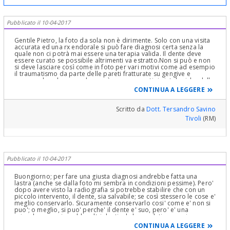
Pubblicato il 10-04-2017
Gentile Pietro, la foto da sola non è dirimente. Solo con una visita
accurata ed una rx endorale si può fare diagnosi certa senza la
quale non ci potrà mai essere una terapia valida. Il dente deve
essere curato se possibile altrimenti va estratto.Non si può e non
si deve lasciare così come in foto per vari motivi come ad esempio
il traumatismo da parte delle pareti fratturate su gengive e
mucose che a lungo andare può provocare atipie istologiche della
mucosa come lesioni precancerose ed inoltre il dente è sede di
CONTINUA A LEGGERE
infezione che può dar luogo ad ascessi o flemmoni
particolarmente pericolosi. E' strano che il suo dentista abbia
potuto dire di lasciare le cose come stanno senza alcuna
Scritto da
Dott. Tersandro Savino
conseguenza. Forse c'è stato un equivoco od incomprensione.In
Tivoli
(RM)
ultima analisi si faccia curare il dente se possibile oppure lo faccia
togliere. Cordialmente
Pubblicato il 10-04-2017
Buongiorno; per fare una giusta diagnosi andrebbe fatta una
lastra (anche se dalla foto mi sembra in condizioni pessime). Pero'
dopo avere visto la radiografia si potrebbe stabilire che con un
piccolo intervento, il dente, sia salvabile; se così stessero le cose e'
meglio conservarlo. Sicuramente conservarlo cosi' come e' non si
puo'; o meglio, si puo' perche' il dente e' suo, pero' e' una
sciocchezza ; minerebbe altri denti e le loro relative gengive
CONTINUA A LEGGERE