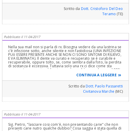
Scritto da
Dott. Cristoforo Del Deo
Teramo
(TE)
Pubblicato il 11-04-2017
Nella sua mail non si parla di rx. Bisogna vedere da una lastrina se
c'è infezione sotto, anche silente e non fastidiosa (UNA INFEZIONE
PUò ESSERE PRESENTE ANCHE SE NON CI SONO SINTOMI DI RILIEVO,
E VA ELIMINATA). Il dente va curato e recuperato se è curabile e
recuperabile, oppure tolto, se, come sembra dalla foto, la perdita
di sostanza è eccessiva. Tuttavia solo una rx ci dice come sta
veramente, e non si può lasciare così, perchè secondo me, al 99%
sotto c'è qualcosa che non va, granulomi etc. O si cura o si toglie
CONTINUA A LEGGERE
(e si rimpiazza)
Scritto da
Dott. Paolo Passaretti
Civitanova Marche
(MC)
Pubblicato il 11-04-2017
Sig. Pietro, "lasciare cosi com'è, non presentando carie" che non
presenti carie nutro qualche dubbio? Cosa saggia è stata quella di