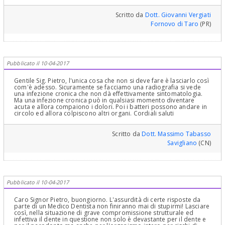
Scritto da
Dott. Giovanni Vergiati
Fornovo di Taro
(PR)
Pubblicato il 10-04-2017
Gentile Sig. Pietro, l'unica cosa che non si deve fare è lasciarlo così
com'è adesso. Sicuramente se facciamo una radiografia si vede
una infezione cronica che non dà effettivamente sintomatologia.
Ma una infezione cronica può in qualsiasi momento diventare
acuta e allora compaiono i dolori. Poi i batteri possono andare in
circolo ed allora colpiscono altri organi. Cordiali saluti
Scritto da
Dott. Massimo Tabasso
Savigliano
(CN)
Pubblicato il 10-04-2017
Caro Signor Pietro, buongiorno. L'assurdità di certe risposte da
parte di un Medico Dentista non finiranno mai di stupirmi! Lasciare
così, nella situazione di grave compromissione strutturale ed
infettiva il dente in questione non solo è devastante per il dente e