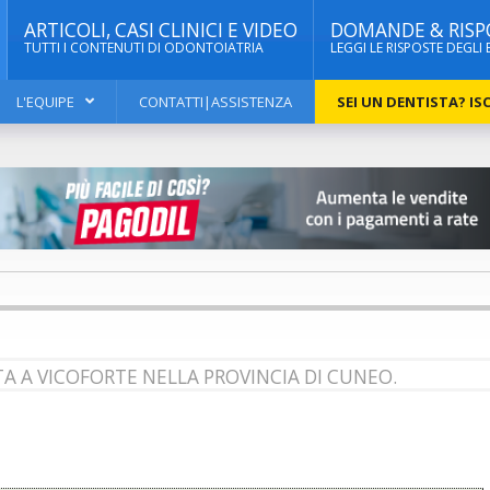
ARTICOLI, CASI CLINICI E VIDEO
DOMANDE & RISP
TUTTI I CONTENUTI DI ODONTOIATRIA
LEGGI LE RISPOSTE DEGLI 
L'EQUIPE
CONTATTI|ASSISTENZA
SEI UN DENTISTA? ISC
TA A VICOFORTE NELLA PROVINCIA DI CUNEO.