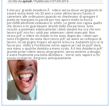
Scritto da
ayoub
/ Pubblicato il
07-09-2016
Il mio piu` grande desiderio Ã¨ ridere senza dover vergognarmi di
essere senza denti. Ho 30 anni e come ultimo lavoro facevo il
cameriere alle ordinazioni quando mi chiedevano di spiegare il
piatto mi mangiavo le parole per non aprire molto la bocca
perchÃ© altrimenti vedevano lo schifo. La gente non capiva quello
che dicevo e mi guardavano straniti dalla mia persona. Sono
riuscito a sistemare esteticamente i denti davanti ma ora che non
lavoro piÃ¹ non ho i soldi per sistemare i denti mancanti. Non
riesco piÃ¹ a ridere mi chiudo in me sono disperato. I denti sani
sono il biglietto da visita. Non riesco piÃ¹ ad avere un colloquio di
lavoro, mi vergogno troppo ad aprire la bocca. Aiutatemi non ce la
faccio piu`. Abito a Pordenone vorrei sapere se l`asl mi puÃ² dare
una mano o qualche dentista a meno costo. Ã il mio desiderio piÃ¹
grande poter ridere senza vergognarmi, senza sentirmi a disagio,
e avere finalmente una bella dentatura .. Vorrei solo sapere a chi
posso rivolgermi.. Ringrazio anticipatamente