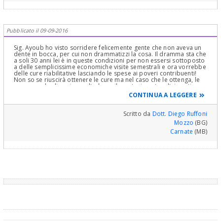
Pubblicato il 09-09-2016
Sig. Ayoub ho visto sorridere felicemente gente che non aveva un
dente in bocca, per cui non drammatizzi la cosa. Il dramma sta che
a soli 30 anni lei è in queste condizioni per non essersi sottoposto
a delle semplicissime economiche visite semestrali e ora vorrebbe
delle cure riabilitative lasciando le spese ai poveri contribuenti!
Non so se riuscirà ottenere le cure ma nel caso che le ottenga, le
raccomando di capire molto bene il mantenimento, altrimenti
presto ci troveremo dalla padella alla brace.
CONTINUA A LEGGERE
Scritto da
Dott. Diego Ruffoni
Mozzo
(BG)
Carnate
(MB)