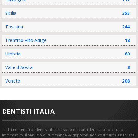
Sicilia
355
Toscana
244
Trentino Alto Adige
18
Umbria
60
Valle d'Aosta
3
Veneto
208
DENTISTI ITALIA
Tutti i contenuti di dentisti-italia.it sono da considerarsi solo a scopo
informativo. Il Servizio di "Domande & Risposte" non costituisce una visita