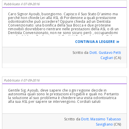
Pubblicato il 07-09-2016
Caro Signor Ayoub, buongiorno. Capisco il Suo Stato D'animo ma
perché non chiede Lei alla ASL di Pordenone a quali prestazione
odontoiatriche può accedere? Oppure chieda ad un Dentista
Convenzionato: una bonifica della Sua Bocca e due protesine
rimovibili dovrebbero rientrare nelle prestazioni della ASL o di un
Dentista Convenzionato, non ne sono sicuro però , occupandomi
io solo di Libera Professione di Qualità! Parli anche con le Onlus
dei Frati, delle associazioni Religiose, della Croce Rossa, del
CONTINUA A LEGGERE
Comune, Ospedali, della Caritas, di Privati etc! Vedrà che qualche
aiuto lo troverà! Le faccio tanti Auguri. Mi dispiace ma di più non
posso fare o dire. Pordenone è molto lontana da me! Non
Scritto da
Dott. Gustavo Petti
conosco e non posso dirle altro. Cari Saluti
Cagliari
(CA)
Pubblicato il 07-09-2016
Gentile Sig. Ayoub, deve sapere che ogni regione decide in
autonomia quali sono le prestazioni erogabili e quali no. Pertanto
la soluzione al suo problema è chiedere una visita odontoiatrica
alla sua ASL per sapere se intervengono. Cordiali saluti
Scritto da
Dott. Massimo Tabasso
Savigliano
(CN)