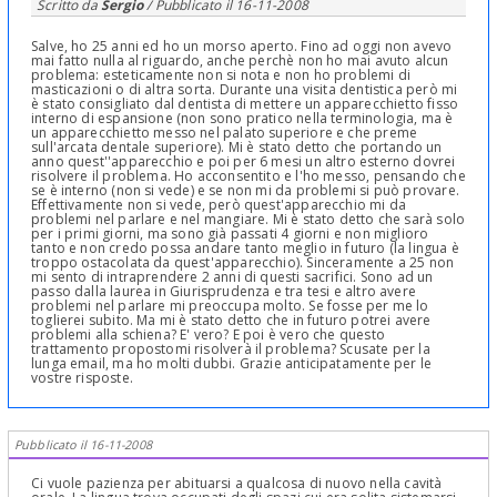
Scritto da
Sergio
/ Pubblicato il
16-11-2008
Salve, ho 25 anni ed ho un morso aperto. Fino ad oggi non avevo
mai fatto nulla al riguardo, anche perchè non ho mai avuto alcun
problema: esteticamente non si nota e non ho problemi di
masticazioni o di altra sorta. Durante una visita dentistica però mi
è stato consigliato dal dentista di mettere un apparecchietto fisso
interno di espansione (non sono pratico nella terminologia, ma è
un apparecchietto messo nel palato superiore e che preme
sull'arcata dentale superiore). Mi è stato detto che portando un
anno quest''apparecchio e poi per 6 mesi un altro esterno dovrei
risolvere il problema. Ho acconsentito e l'ho messo, pensando che
se è interno (non si vede) e se non mi da problemi si può provare.
Effettivamente non si vede, però quest'apparecchio mi da
problemi nel parlare e nel mangiare. Mi è stato detto che sarà solo
per i primi giorni, ma sono già passati 4 giorni e non miglioro
tanto e non credo possa andare tanto meglio in futuro (la lingua è
troppo ostacolata da quest'apparecchio). Sinceramente a 25 non
mi sento di intraprendere 2 anni di questi sacrifici. Sono ad un
passo dalla laurea in Giurisprudenza e tra tesi e altro avere
problemi nel parlare mi preoccupa molto. Se fosse per me lo
toglierei subito. Ma mi è stato detto che in futuro potrei avere
problemi alla schiena? E' vero? E poi è vero che questo
trattamento propostomi risolverà il problema? Scusate per la
lunga email, ma ho molti dubbi. Grazie anticipatamente per le
vostre risposte.
Pubblicato il 16-11-2008
Ci vuole pazienza per abituarsi a qualcosa di nuovo nella cavità