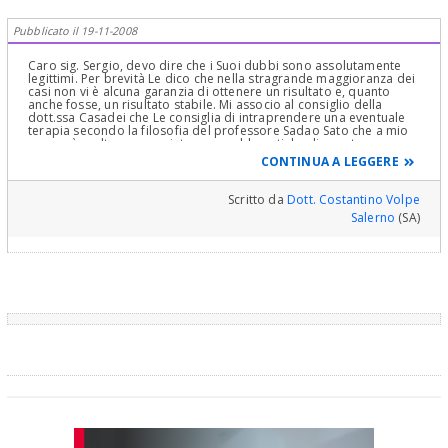
Pubblicato il 19-11-2008
Caro sig. Sergio, devo dire che i Suoi dubbi sono assolutamente
legittimi. Per brevità Le dico che nella stragrande maggioranza dei
casi non vi è alcuna garanzia di ottenere un risultato e, quanto
anche fosse, un risultato stabile. Mi associo al consiglio della
dott.ssa Casadei che Le consiglia di intraprendere una eventuale
terapia secondo la filosofia del professore Sadao Sato che a mio
parere è molto appropriata per problematiche di questo genere .
Le consiglio, però, di abbandonare l'idea di un impegno irrilevante
CONTINUA A LEGGERE
in quanto tempi e sacrifici sono impegnativi.
Scritto da
Dott. Costantino Volpe
Salerno
(SA)