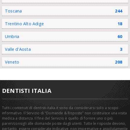
Toscana
244
Trentino Alto Adige
18
Umbria
60
Valle d'Aosta
3
Veneto
208
DENTISTI ITALIA
Tutti i contenuti di dentisti-italia.it sono da considerarsi solo a scopo
informativo. Il Servizio di "Domande & Risposte" non costituisce una visita
medica a distanza. Il fine del Servizio è quello di fornire uno o più
pareri/consigli alle domande poste dagli utenti. Tutte le risposte devono,
pertanto, essere considerate indicative, non impegnative e assolutamente