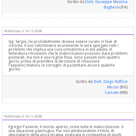
Scritto da
Dott. Giuseppe Messina
Bagheria
(PA)
Pubblicato il 16-11-2008
Sig. Sergio, lei probabilmente doveva essere curato in fase di
crescita. Il suo odontoiatra sicuramente le avrà spiegato tutti i
problemi che implica una cura ortodontica in età adulta. In
letteratura ritroviamo che le malocclusioni possono dare problemi
posturali, ma non è una regola fissa. Sono passati solo quattro
giorni, prima di prendere la decisione di rimuovere
l'apparecchiatura, le consiglio di pazientare ancora qualche
giorno.
Scritto da
Dott. Diego Ruffoni
Mozzo
(BG)
Carnate
(MB)
Pubblicato il 16-11-2008
Egregio Paziente, il morso aperto, come tutte le malocclusione. è
una situazione patologica. Pur non attribuendomi il titolo di
depositario della unica terapia, praticata in compagnia di pochi