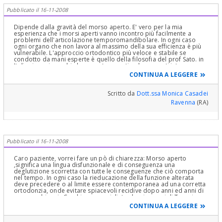
Pubblicato il 16-11-2008
Dipende dalla gravità del morso aperto. E' vero per la mia
esperienza che i morsi aperti vanno incontro più facilmente a
problemi dell'articolazione temporomandibolare. In ogni caso
ogni organo che non lavora al massimo della sua efficienza è più
vulnerabile. L'approccio ortodontico più veloce e stabile se
condotto da mani esperte è quello della filosofia del prof Sato. in
Italia siamo in pochi al momento a praticarla, ma se ti interessa
conosco un dentista di Agrigento. La terapia che sta
CONTINUA A LEGGERE
intraprendendo è comunque corretta perchè allargando il palato
la lingua ha modo di avere più spazio e quindi è più facile poi
rieducarla. Bisogna solo controllare se il morso aperto è di natura
Scritto da
Dott.ssa Monica Casadei
funzionale o anche scheletrico.
Ravenna
(RA)
Pubblicato il 16-11-2008
Caro paziente, vorrei fare un pò di chiarezza: Morso aperto
,significa una lingua disfunzionale e di conseguenza una
deglutizione scorretta con tutte le conseguenze che ciò comporta
nel tempo. In ogni caso la rieducazione della funzione alterata
deve precedere o al limite essere contemporanea ad una corretta
ortodonzia, onde evitare spiacevoli recidive dopo anni ed anni di
apparecchi vari...Cerchi uno specialista che si occupi di Terapia
Miofunzionale, ne trarrà sicuramente beneficio!
CONTINUA A LEGGERE