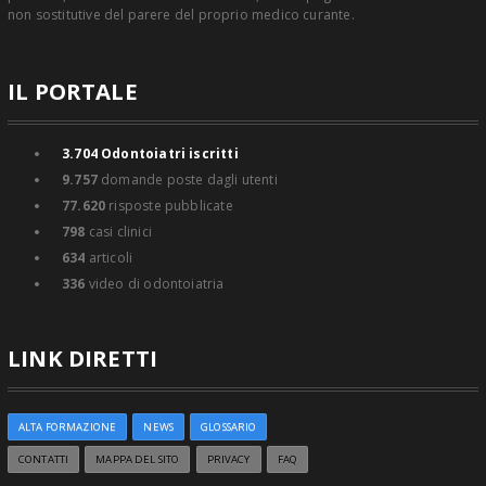
non sostitutive del parere del proprio medico curante.
IL PORTALE
3.704
Odontoiatri iscritti
9.757
domande poste dagli utenti
77.620
risposte pubblicate
798
casi clinici
634
articoli
336
video di odontoiatria
LINK DIRETTI
ALTA FORMAZIONE
NEWS
GLOSSARIO
CONTATTI
MAPPA DEL SITO
PRIVACY
FAQ