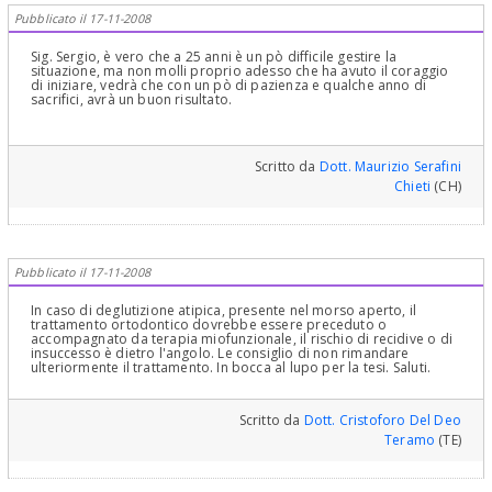
queste sono esatte!
Pubblicato il 17-11-2008
Sig. Sergio, è vero che a 25 anni è un pò difficile gestire la
situazione, ma non molli proprio adesso che ha avuto il coraggio
di iniziare, vedrà che con un pò di pazienza e qualche anno di
sacrifici, avrà un buon risultato.
Scritto da
Dott. Maurizio Serafini
Chieti
(CH)
Pubblicato il 17-11-2008
In caso di deglutizione atipica, presente nel morso aperto, il
trattamento ortodontico dovrebbe essere preceduto o
accompagnato da terapia miofunzionale, il rischio di recidive o di
insuccesso è dietro l'angolo. Le consiglio di non rimandare
ulteriormente il trattamento. In bocca al lupo per la tesi. Saluti.
Scritto da
Dott. Cristoforo Del Deo
Teramo
(TE)