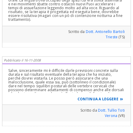
orale. La lingua trova occupati degli spazi cui era solita sistemarsi
e nei movimenti sbatte contro ostacoli nuovi Puoi accelerare i
tempi di assuefazione leggendo molto ad alta voce. Riguardo al
risultato, se la terapia è progettata ed eseguita bene, dovrebbe
essere risolutiva (magari con un pò di contenzione notturna a fine
trattamento).
Scritto da
Dott. Antonello Bartoli
Trieste
(TS)
Pubblicato il 16-11-2008
Salve, sinceramente mi è difficile darle previsioni concrete sulla
durata e sul risultato eventuale della terapia che ha iniziato,
perché dovrei visitarla. Le posso però assicurare che una
malocclusione, quale essa sia, può (sottolineo il condizionale)
dare nel tempo squilibri posturali delle vertebre cervicali che
possono determinare adattamenti di compenso anche alle dorsali
e lombari, predisponendo così alla sindrome disfunzionale
posturale. Questa situazione può manifestarsi con dolori e
CONTINUA A LEGGERE
disfunzioni sia cranio cervicali che dorso lombari. Lei ora è molto
giovane ma...il tempo passa, quindi le consiglio di sopportare e
terminare la terapia. Cordialmente
Scritto da
Dott. Tullio Toti
Verona
(VR)