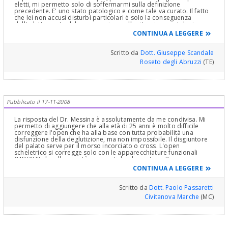
eletti, mi permetto solo di soffermarmi sulla definizione
precedente. E' uno stato patologico e come tale va curato. Il fatto
che lei non accusi disturbi particolari è solo la conseguenza
dell'adattamento del suo organismo alla situazione patologica
che, non essendo incompatibile con la vita, viene aggirata dal suo
CONTINUA A LEGGERE
corpo. La sua masticazione non è fisiologica, i suoi muscoli sono
sottoposti a stress, la colonna andrà incontro a deviazioni di
adattamento e magari a 50 anni si troverà un paio di ernie che
Scritto da
Dott. Giuseppe Scandale
saranno attribuite all'età... Come curarlo dipende dalla
Roseto degli Abruzzi
(TE)
conoscenza di chi opera. Si affidi dunque al suo dentista: è l'unico,
tra di noi, a potere agire per il meglio. Cordialmente.
Pubblicato il 17-11-2008
La risposta del Dr. Messina è assolutamente da me condivisa. Mi
permetto di aggiungere che alla età di 25 anni è molto difficile
correggere l'open che ha alla base con tutta probabilità una
disfunzione della deglutizione, ma non impossibile. Il disgiuntore
del palato serve per il morso incorciato o cross. L'open
scheletrico si corregge solo con le apparecchiature funzionali
(MOBILI!) che alla sua età sono critiche da portare. Rimangono
sempre dentro il cassetto o in bella vista sul comodino.. E tutto
CONTINUA A LEGGERE
rimane come prima, specie se non si abbinano giornalieri esercizi
logopedici miofunzionali. Insomma una impresa quasi disperata
cui bisogan essere estremamente motivati. Io sono riuscito in età
Scritto da
Dott. Paolo Passaretti
adulta solo in pochi casi. Ed erano ragazze. Molto più motivate dei
Civitanova Marche
(MC)
maschi. P.S. tenga presente che l'ortodonzia è la branca della
medicina ove più regna la babele delle scuole. Quasi come fra
Guelfi e Ghibellini. Se lei prende 10 ginecologi, 9 fanno il cesareo
allo stesso identico modo. Se prende 10 ortodontisti, troverà una
decina di idee opposte.. E, se mi posso permettere, solo alcune di