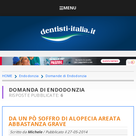
MENU
HOME
Endodonzia
Domande di Endodonzia
DOMANDA DI ENDODONZIA
RISPOSTE PUBBLICATE:
6
DA UN PÒ SOFFRO DI ALOPECIA AREATA
ABBASTANZA GRAVE
Scritto da
Michele
/ Pubblicato il
27-05-2014