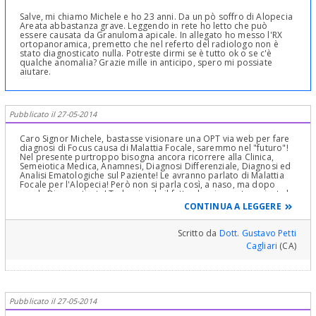
Salve, mi chiamo Michele e ho 23 anni. Da un pò soffro di Alopecia
Areata abbastanza grave. Leggendo in rete ho letto che può
essere causata da Granuloma apicale. In allegato ho messo l'RX
ortopanoramica, premetto che nel referto del radiologo non è
stato diagnosticato nulla. Potreste dirmi se è tutto ok o se c'è
qualche anomalia? Grazie mille in anticipo, spero mi possiate
aiutare.
Pubblicato il 27-05-2014
Caro Signor Michele, bastasse visionare una OPT via web per fare
diagnosi di Focus causa di Malattia Focale, saremmo nel "futuro"!
Nel presente purtroppo bisogna ancora ricorrere alla Clinica,
Semeiotica Medica, Anamnesi, Diagnosi Differenziale, Diagnosi ed
Analisi Ematologiche sul Paziente! Le avranno parlato di Malattia
Focale per l'Alopecia! Però non si parla così, a naso, ma dopo
averla Diagnosticata! Tralasciando il fatto che sia errata o giusta la
Diagnosi di Malattia Focale, la malattia focale, per definizione
CONTINUA A LEGGERE
Medica, è una malattia di organi sistemici a distanza che partono
da un Focus infettivo che si trova in una "CAVITA' DEL CORPO
UMANO COMUNICANTE CON L'ESTERNO". La Bocca,con le infezioni
Scritto da
Dott. Gustavo Petti
periapicali e parodontali è la più comune,ma se in bocca non si
Cagliari
(CA)
riscontra niente di "evidente", si cerca nelle altre cavità,se si è
sicuri al 100% di Malattia Focale presente ed attiva(a questo punto
mi permetta di dubitarne)ed allora si deve indagare - Apparato
Genito-Urinario -Apparato Gastroenterico dal Faringe all'ano! -
Seni paranasali e frontali ed etmoidali e naso e cavità adenoidale
ed etmoidale! -Orecchio Esterno, Medio ed INterno e Rocca
Pubblicato il 27-05-2014
Petrosa -Condotti lacrimali ed occhio -GHiandole e dotti
ghiandolari - insomma tutto ciò che comunica con l'esterno Poi.