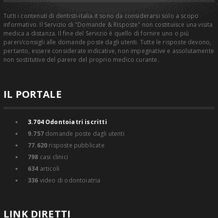
Tutti i contenuti di dentisti-italia.it sono da considerarsi solo a scopo
informativo. Il Servizio di "Domande & Risposte" non costituisce una visita
medica a distanza. Il fine del Servizio è quello di fornire uno o più
pareri/consigli alle domande poste dagli utenti. Tutte le risposte devono,
pertanto, essere considerate indicative, non impegnative e assolutamente
non sostitutive del parere del proprio medico curante.
IL PORTALE
3.704
Odontoiatri iscritti
9.757
domande poste dagli utenti
77.620
risposte pubblicate
798
casi clinici
634
articoli
336
video di odontoiatria
LINK DIRETTI