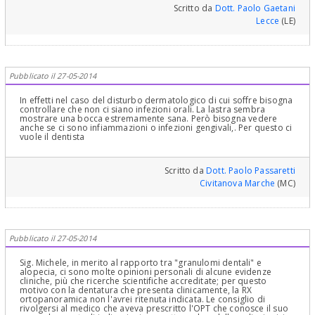
reversibile e bisogna procedere alla terapia endodontica, se fosse
Scritto da
Dott. Paolo Gaetani
una iperemia attiva con danno arterioso, la sofferenza pulpare
sarebbe reversibile! Le spiego meglio:il dolore è dovuto
Lecce
(LE)
semplicemente ad un maggior afflusso di sangue nel dente tramite
l'arteria che lo porta, dovuto ad un meccanismo di difesa nei
confronti dello stimolo irritativo, questo maggior afflusso causa
una pressione dentro il dente che è inespandibile e comprime le
terminazioni nervose causando dolore esacerbato dallo stringere
i denti o dal "picchiettarvi sopra" o dagli stimoli termici in questo
Pubblicato il 27-05-2014
caso (che si chiama iperemia attiva) il processo è reversibile, la
polpa si abitua ed in qualche giorno o settimana tutto scompare,
In effetti nel caso del disturbo dermatologico di cui soffre bisogna
se invece il danno causato dalle tossine dei microbi continua si ha
controllare che non ci siano infezioni orali. La lastra sembra
una alterazione della vena che fa uscire il sangue dal dente e
mostrare una bocca estremamente sana. Però bisogna vedere
succede che il sangue arriva con l'arteria e non esce più con la
anche se ci sono infiammazioni o infezioni gengivali,. Per questo ci
vena danneggiata,si ha pressione che può anche scatenare dolori
vuole il dentista
forti formando la cosiddetta pulpite acuta,o essere talmente
leggera da non causare dolori in questo caso anche molto lenta,
formando una pulpite cronica o meglio cronicizzata e le cellule
della polpa del dente, arterie, vene, linfatici e tessuto nervoso, se
Scritto da
Dott. Paolo Passaretti
non curata, muoiono = necrosi,e si può formare una zona di
Civitanova Marche
(MC)
osteolisi periapicale (pallina nera alla Rx) intorno all'apice della
radice = granuloma, cisti. Cari saluti
Pubblicato il 27-05-2014
Sig. Michele, in merito al rapporto tra "granulomi dentali" e
alopecia, ci sono molte opinioni personali di alcune evidenze
cliniche, più che ricerche scientifiche accreditate; per questo
motivo con la dentatura che presenta clinicamente, la RX
ortopanoramica non l'avrei ritenuta indicata. Le consiglio di
rivolgersi al medico che aveva prescritto l'OPT che conosce il suo