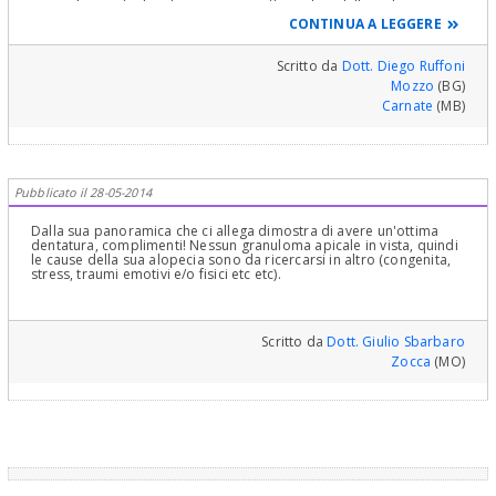
caso e le eventuali indicazioni per sottoporla a delle radiazioni, in
modo da ottenere una corretta risposta. Le ricordo che
CONTINUA A LEGGERE
clinicamente sarebbe stato possibile in modo non invasivo,
attraverso un controllo di vitalità dentale, riconoscere l'eventuale
sospetto o esclusione di "granulomi dentali"; tra virgolette, perchè
Scritto da
Dott. Diego Ruffoni
è un termine volgare, la giusta terminologia scientifica e
Mozzo
(BG)
periodontite apicale cronica.
Carnate
(MB)
Pubblicato il 28-05-2014
Dalla sua panoramica che ci allega dimostra di avere un'ottima
dentatura, complimenti! Nessun granuloma apicale in vista, quindi
le cause della sua alopecia sono da ricercarsi in altro (congenita,
stress, traumi emotivi e/o fisici etc etc).
Scritto da
Dott. Giulio Sbarbaro
Zocca
(MO)