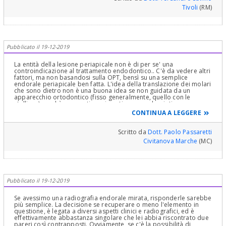
nel mio profilo "VISITA PARODONTALE" ! Ma tolga pure dalla mente
Tivoli
(RM)
"PARODONTALE" e ci metta Odontoiatrica completa", è la stessa
cosa!
Pubblicato il 19-12-2019
La entità della lesione periapicale non è di per se' una
controindicazione al trattamento endodontico.. C'è da vedere altri
fattori, ma non basandosi sulla OPT, bensì su una semplice
endorale periapicale ben fatta. L'idea della translazione dei molari
che sono dietro non è una buona idea se non guidata da un
apparecchio ortodontico (fisso generalmente, quello con le
stelline..) perchè se questi movimenti vengono lasciati
all'andamento spontaneo, si inclineranno pericolosamente e
CONTINUA A LEGGERE
verranno persi dopo qualche decennio, ma ancora in età
giovanile. E la masticazione da quel lato sarà inefficiente e lei
privilegiando per tanti anni il lato opposto, finirà con danneggiare
Scritto da
Dott. Paolo Passaretti
anche l'altro lato. Consiglierei di verificare se davvero il recupero è
Civitanova Marche
(MC)
impossibile. Mi permetto di consigliarle il dr. Petti, che reperisce in
questo sito, che non è lontano da lei, il quale certamente se si può
recuperare lo farà in modo magistrale.
Pubblicato il 19-12-2019
Se avessimo una radiografia endorale mirata, risponderle sarebbe
più semplice. La decisione se recuperare o meno l'elemento in
questione, è legata a diversi aspetti clinici e radiografici, ed è
effettivamente abbastanza singolare che lei abbia riscontrato due
pareri così contrapposti. Ovviamente, se c'è la possibilità di