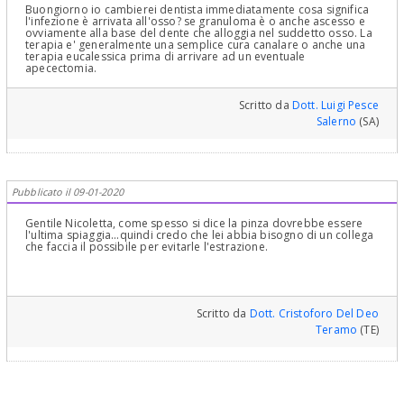
Buongiorno io cambierei dentista immediatamente cosa significa
l'infezione è arrivata all'osso? se granuloma è o anche ascesso e
ovviamente alla base del dente che alloggia nel suddetto osso. La
terapia e' generalmente una semplice cura canalare o anche una
terapia eucalessica prima di arrivare ad un eventuale
apecectomia.
Scritto da
Dott. Luigi Pesce
Salerno
(SA)
Pubblicato il 09-01-2020
Gentile Nicoletta, come spesso si dice la pinza dovrebbe essere
l'ultima spiaggia...quindi credo che lei abbia bisogno di un collega
che faccia il possibile per evitarle l'estrazione.
Scritto da
Dott. Cristoforo Del Deo
Teramo
(TE)