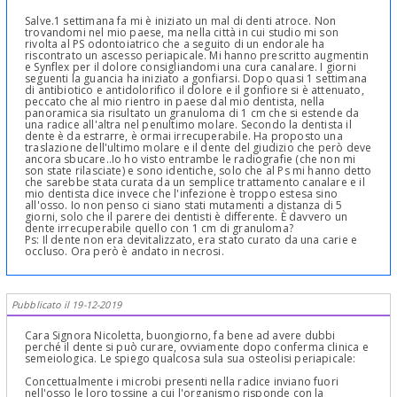
Salve.1 settimana fa mi è iniziato un mal di denti atroce. Non
trovandomi nel mio paese, ma nella città in cui studio mi son
rivolta al PS odontoiatrico che a seguito di un endorale ha
riscontrato un ascesso periapicale. Mi hanno prescritto augmentin
e Synflex per il dolore consigliandomi una cura canalare. I giorni
seguenti la guancia ha iniziato a gonfiarsi. Dopo quasi 1 settimana
di antibiotico e antidolorifico il dolore e il gonfiore si è attenuato,
peccato che al mio rientro in paese dal mio dentista, nella
panoramica sia risultato un granuloma di 1 cm che si estende da
una radice all'altra nel penultimo molare. Secondo la dentista il
dente è da estrarre, è ormai irrecuperabile. Ha proposto una
traslazione dell'ultimo molare e il dente del giudizio che però deve
ancora sbucare..Io ho visto entrambe le radiografie (che non mi
son state rilasciate) e sono identiche, solo che al Ps mi hanno detto
che sarebbe stata curata da un semplice trattamento canalare e il
mio dentista dice invece che l'infezione è troppo estesa sino
all'osso. Io non penso ci siano stati mutamenti a distanza di 5
giorni, solo che il parere dei dentisti è differente. È davvero un
dente irrecuperabile quello con 1 cm di granuloma?
Ps: Il dente non era devitalizzato, era stato curato da una carie e
occluso. Ora però è andato in necrosi.
Pubblicato il 19-12-2019
Cara Signora Nicoletta, buongiorno, fa bene ad avere dubbi
perché il dente si può curare, ovviamente dopo conferma clinica e
semeiologica. Le spiego qualcosa sula sua osteolisi periapicale:
Concettualmente i microbi presenti nella radice inviano fuori
nell'osso le loro tossine a cui l'organismo risponde con la