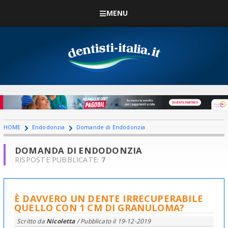
MENU
HOME
Endodonzia
Domande di Endodonzia
DOMANDA DI ENDODONZIA
RISPOSTE PUBBLICATE:
7
È DAVVERO UN DENTE IRRECUPERABILE
QUELLO CON 1 CM DI GRANULOMA?
Scritto da
Nicoletta
/ Pubblicato il
19-12-2019