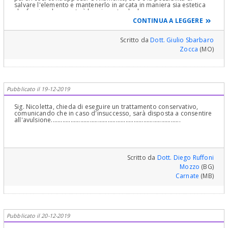
salvare l'elemento e mantenerlo in arcata in maniera sia estetica
che funzionale, questa è la prima strada da percorrere.
CONTINUA A LEGGERE
Scritto da
Dott. Giulio Sbarbaro
Zocca
(MO)
Pubblicato il 19-12-2019
Sig. Nicoletta, chieda di eseguire un trattamento conservativo,
comunicando che in caso d'insuccesso, sarà disposta a consentire
all'avulsione................................................................................
Scritto da
Dott. Diego Ruffoni
Mozzo
(BG)
Carnate
(MB)
Pubblicato il 20-12-2019