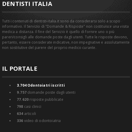
DENTISTI ITALIA
Tutti i contenuti di dentisti-italia.it sono da considerarsi solo a scopo
informativo. Il Servizio di "Domande & Risposte" non costituisce una visita
medica a distanza. Il fine del Servizio è quello di fornire uno o più
pareri/consigli alle domande poste dagli utenti. Tutte le risposte devono,
pertanto, essere considerate indicative, non impegnative e assolutamente
non sostitutive del parere del proprio medico curante.
IL PORTALE
3.704
Odontoiatri iscritti
9.757
domande poste dagli utenti
77.620
risposte pubblicate
798
casi clinici
634
articoli
336
video di odontoiatria