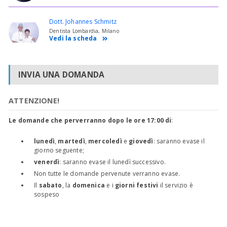
Dott. Johannes Schmitz
Dentista Lombardia, Milano
Vedi la scheda
INVIA UNA DOMANDA
ATTENZIONE!
Le domande che perverranno dopo le ore 17:00 di
:
lunedì
,
martedì
,
mercoledì
e
giovedì
: saranno evase il
giorno seguente;
venerdì
: saranno evase il lunedì successivo.
Non tutte le domande pervenute verranno evase.
Il
sabato
, la
domenica
e i
giorni festivi
il servizio è
sospeso