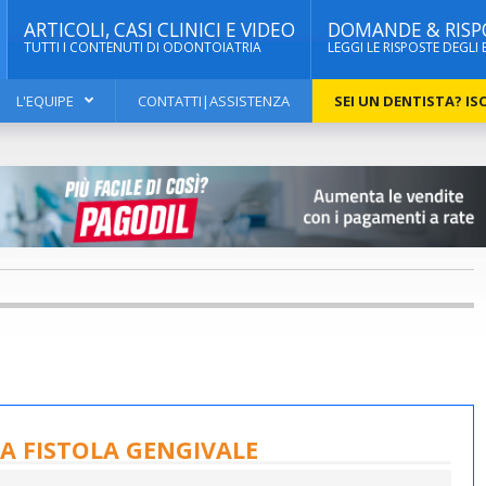
ARTICOLI, CASI CLINICI E VIDEO
DOMANDE & RISP
TUTTI I CONTENUTI DI ODONTOIATRIA
LEGGI LE RISPOSTE DEGLI 
L'EQUIPE
CONTATTI|ASSISTENZA
SEI UN DENTISTA? ISC
NA FISTOLA GENGIVALE