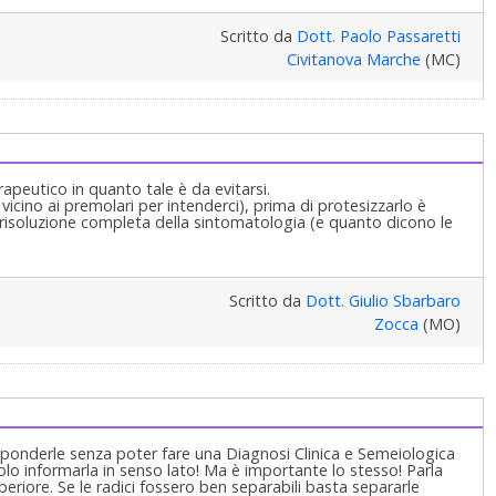
Scritto da
Dott. Paolo Passaretti
Civitanova Marche
(MC)
rapeutico in quanto tale è da evitarsi.
vicino ai premolari per intenderci), prima di protesizzarlo è
risoluzione completa della sintomatologia (e quanto dicono le
Scritto da
Dott. Giulio Sbarbaro
Zocca
(MO)
ponderle senza poter fare una Diagnosi Clinica e Semeiologica
o informarla in senso lato! Ma è importante lo stesso! Parla
uperiore. Se le radici fossero ben separabili basta separarle