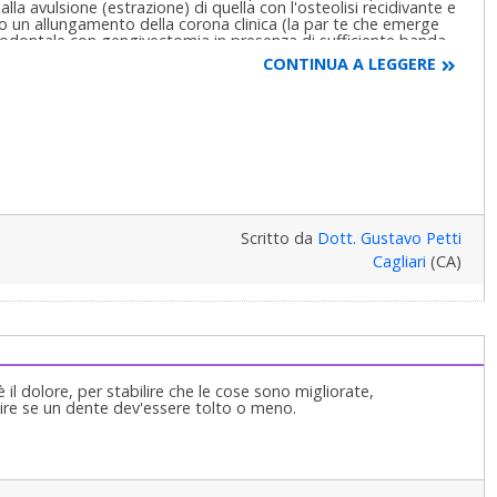
lla avulsione (estrazione) di quella con l'osteolisi recidivante e
to un allungamento della corona clinica (la par te che emerge
arodontale con gengivectomia in presenza di sufficiente banda
 a riposizionamento apicale ed osteotomia osteoplastica, se
CONTINUA A LEGGERE
ente o di profondità di fornice. Ovviamente il perno moncone
 cosiddetta Differenziata con approffondimento del
purtroppo :) Guardi bene i casi presentati nelle foto del poster
del primo molare superiore sinistro e le altre due, la vestibolo
e von un perno moncone dopo chirurgia parodontale e
dino della protesi oltre che nel modello in gesso,
tosquadri! ;)
Scritto da
Dott. Gustavo Petti
Cagliari
(CA)
 il dolore, per stabilire che le cose sono migliorate,
inire se un dente dev'essere tolto o meno.