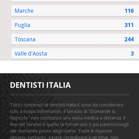
Marche
116
Puglia
311
Toscana
244
Valle d'Aosta
3
DENTISTI ITALIA
Tutti i contenuti di dentisti-italia.it sono da considerarsi
solo a scopo informativo. Il Servizio di "Domande &
Risposte" non costituisce una visita medica a distanza. Il
fine del Servizio è quello di fornire uno o più pareri/consigli
alle domande poste dagli utenti. Tutte le risposte
devono, pertanto, essere considerate indicative, non