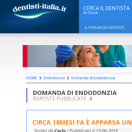
CERCA IL DENTISTA
IN ITALIA
IL FORUM DEI DENTISTI
HOME
Endodonzia
Domande di Endodonzia
DOMANDA DI ENDODONZIA
RISPOSTE PUBBLICATE:
4
CIRCA 18MESI FA È APPARSA U
Scritto da
Carlo
/ Pubblicato il
13-06-2019