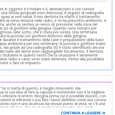
te in oggetto è il molare n.3, devitalizzato e con corona
 una fistola gengivale (non dolorosa). A seguito di radiografia
uasi ai seni nasali. Il mio dentista ha rifatto il trattamento
ti di nervo rimaste nelle radici, e mi ha prescritto antibiotici. A
ta, anche se sentivo un senso di 'pressione' nella zona del
n pò di gonfiore nella gengiva. Quando sono tornato per
a grossa carie sotto, che è stata poi curata. Una settimana
rnata la pustola con gonfiore doloroso della gengiva,
te durante il trattamento della carie e preparazione della base
rapia antibiotica per una settimana, la pustola e gonfiore erano
%. Ma grazie ad una radiografia 3D è stato identificato ancora
alla base del dente (non raggiungibile fisicamente). Il dentista
no titubante in quanto sento che la situazione è veramente
izia radici e carie) sono state eliminate. Penso alla possibilità
overe e fare un impianto.
? Se si tratta di questo, è meglio rimuoverlo. Ma
 la sua idea di fare la capsula e monitorare non è la migliore.
nfezioni ricorrenti. Bisogna prima (se è possibile riuscirci, con
vere la infezione e poi fare i lavori definitivi come una corona
tibiotici non è una sicurezza da nessun punto di vista: se c'è una
nerà alla luce. Per ora è sopita e quiescente, ma i nodi
CONTINUA A LEGGERE