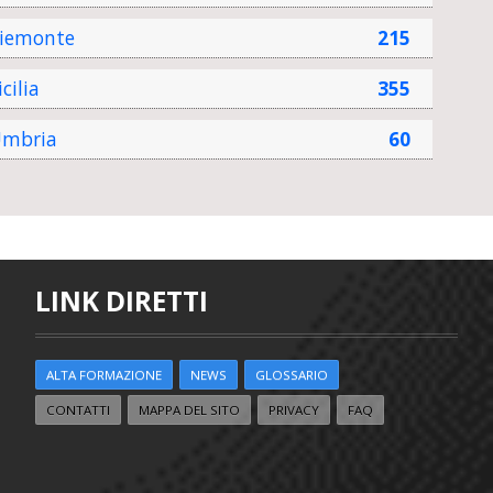
iemonte
215
icilia
355
mbria
60
LINK DIRETTI
ALTA FORMAZIONE
NEWS
GLOSSARIO
CONTATTI
MAPPA DEL SITO
PRIVACY
FAQ