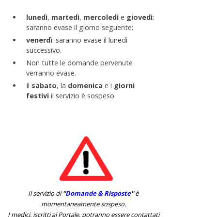
lunedì
,
martedì
,
mercoledì
e
giovedì
:
saranno evase il giorno seguente;
venerdì
: saranno evase il lunedì
successivo.
Non tutte le domande pervenute
verranno evase.
Il
sabato
, la
domenica
e i
giorni
festivi
il servizio è sospeso
Il servizio di
''
Domande & Risposte
''
è
momentaneamente sospeso.
I medici, iscritti al Portale, potranno essere contattati