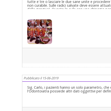
tutte e tre o lasciare le due sane unite e procedere a
non curabile. Sulle radici salvate deve essere attua
dalla gengiva). Questo lo si fa con una chirurgia p
di gengiva aderente o con un lembo mucoperiosteo
in presenza di banda insufficiente di gengiva ader
dovrebbe essere modellato con una "preparazione"
Barrelling-in, cosa che pochi protesisti sanno fare, 
e capirà. E' stata avulsa la radice vestibolo distale 
mesiale e la palatale, sane, sono state riabilitat
preparazione differenziata che si vede bene nel bor
approfondendo il Barreling-in eliminando tutti i sot
Cari saluti
Pubblicato il 15-06-2019
Sig. Carlo, i pazienti hanno un solo parametro, che è
l'Odontoiatra possiede altri dati oggettivi per def