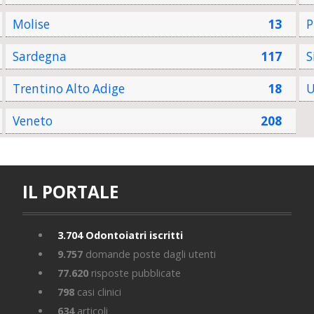
Molise
13
P
Sardegna
117
S
Trentino Alto Adige
18
U
Veneto
208
IL PORTALE
3.704
Odontoiatri iscritti
9.757
domande poste dagli utenti
77.620
risposte pubblicate
798
casi clinici
634
articoli