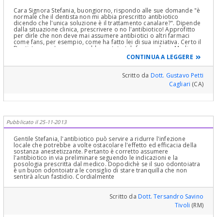
Cara Signora Stefania, buongiorno, rispondo alle sue domande "è
normale che il dentista non mi abbia prescritto antibiotico
dicendo che l'unica soluzione è il trattamento canalare?". Dipende
dalla situazione clinica, prescrivere o no l'antibiotico! Approfitto
per dirle che non deve mai assumere antibiotici o altri farmaci
come fans, per esempio, come ha fatto lei di sua iniziativa. Certo il
Dentista non c'era, ma avrebbe potuto telefonare al suo Medico
Generico di Base per l'eventuale prescrizione! In sua assenza,
CONTINUA A LEGGERE
avrebbe potuto rivolgersi al Medico del Prontosoccorso! Ma è
fondamentale che sia un Medico od Odontoiatra a fare una
prescrizione che si dice appunto "Medica"! Riguardo a "ed è vero
Scritto da
Dott. Gustavo Petti
che in presenza di infezione l'anestesia non fa pienamente effetto
Cagliari
(CA)
e si sente dolore?" rispondo si e no. Si perché perché l'effetto
dell'anestesia potrebbe essere invalidata parzialmente perché è
presente una forte infiammazione perché il PH locale si abbassa
acidificando l'ambiente e l'anestetico libera la sua base attiva in
ambiente basico o almeno neutro, non in ambiente acido!No,
perché, in queste situazioni, basta risolvere prima l'infiammazione
Pubblicato il 25-11-2013
e poi procedere all'anestesia, oppure fare una anestesia
regionale, nel senso di tronculare del tronco nervoso che innerva
quella particolare "regione" della bocca, da trattare
Gentile Stefania, l'antibiotico può servire a ridurre l'infezione
terapeuticamente, anzichè la sola anestesia locale! Ma se si deve
locale che potrebbe a volte ostacolare l'effetto ed efficacia della
intervenire subito d'urgenza, ripeto, basta potenziare l'anestesia
sostanza anestetizzante. Pertanto è corretto assumere
plessica o tronculare con anestesie peripress nello spazio
l'antibiotico in via preliminare seguendo le indicazioni e la
parodontale e subperiostea ossea e, aperta la camera pulpare,
posologia prescritta dal medico. Dopodichè se il suo odontoiatra
intrapulpare, che l'effetto diventa pieno in qualsiasi situazione
è un buon odontoiatra le consiglio di stare tranquilla che non
patologica! Devo dire ancora " Povera Odontoiatria , dove stiamo
sentirà alcun fastidio. Cordialmente
andando a finire? Ed insieme con l'Odontoiatria, Voi pazienti siete
quelli che soffrite di più da questo stato di cose!" . Cordialmente
Gustavo Petti, Parodontologia, Implantologia, Gnatologia e
Scritto da
Dott. Tersandro Savino
Riabilitazione Orale Completa in Casi Clinici Complessi ed Estetica
Tivoli
(RM)
Dentale e del Sorriso e Pedodonzia la figlia Claudia Petti, in
Cagliari.