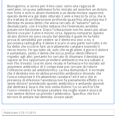
Buongiorno, vi scrivo per il mio caso: sono una ragazza di
vent'anni, circa una settimana fa ho iniziato ad avvertire un dolore
non forte e solo in alcuni momenti a un dente molare superiore;
questo dente era già stato otturato 3 anni e mezzo fa circa, ma si
era trattata di un'otturazione profonda quasi fino alla polpa ma il
dentista mi aveva detto che aveva cercato di "salvarlo" senza
devitalizzarlo, con il rischio tuttavia che l'intervento avrebbe
potuto non funzionare. Dopo l'otturazione non ho avuto più alcun
dolore cosi per 3 anni e mezzo circa. Appena comparso questo
strano dolore mi sono recata dal dentista il quale mi ha fatto
prova di sensibilità per vedere se il dente era vivo o no, e
successiva radiografia. Il dente è scuro in una parte non tutto e mi
ha detto che occorre fare un trattamento canalare essendo il
nervo morto. Fin qui tutto ok, solo che negli ultimi 4 giorni il dolore
è aumentato, sento il dente che tocca prima i denti inferiori
rispetto agli altri; pertanto ho cercato di chiamare il dentista per
sapere se era opportuno prendere antibiotico ma era sabato e
non l'ho trovato; cosi mi sono recata in farmacia e ho iniziato ad
assumere antibiotico di 3 compresse per cercare di ridurre
l'infezione unito ad antidolorifico. La mia domanda è: è normale
che il dentista non mi abbia prescritto antibiotico dicendo che
l'unica soluzione è il trattamento canalare? ed è vero che in
presenza di infezione l'anestesia non fa pienamente effetto e si
sente dolore? prendendo questo antibiotico e andando giovedi
dal dentista è sicuro che non senta dolore? Lo so anch'io che
l'unico rimedio è la terapia canalare ma voglio essere sicura di
non sentire dolore se prendo l'antibiotico. Specifico che ho il
terrore di andare dal dentista. Grazie saluti
Pubblicato il 25-11-2013