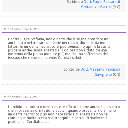
sistema per mandar via la paura. Il protossido della sedazione
Scritto da
Dott. Paolo Passaretti
cosciente inalatoria. Legga i miei numerosi articoli sul sito su
Civitanova Marche
(MC)
questo argomento..
Pubblicato il 25-11-2013
Gentile Sig.ra Stefania, non è detto che bisogna prendere un
antibiotico nel trattare un dente necrotico, dipende da molti
fattori. In un dente necrotico si può benissimo aprire la cavità
pulpare anche senza anestesia, il dolore non è dato da una
iperemia della polpa (non c'è più) ma da una sofferenza del
tessuto che circonda il dente. Cordiali saluti
Scritto da
Dott. Massimo Tabasso
Savigliano
(CN)
Pubblicato il 26-11-2013
L'antibiotico potrà o meno essere efficace come anche l'anestetico
che in presenza di infezione acuta ( quando presente ) lo è meno
un dente necrotico può non necessitare di anestesia non ha
comunque molta scelta stia tranquilla e cerchi di risolvere il
problema. Cordiali saluti