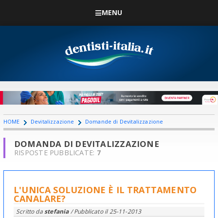
MENU
HOME
Devitalizzazione
Domande di Devitalizzazione
DOMANDA DI DEVITALIZZAZIONE
RISPOSTE PUBBLICATE:
7
L'UNICA SOLUZIONE È IL TRATTAMENTO
CANALARE?
Scritto da
stefania
/ Pubblicato il
25-11-2013