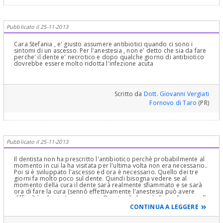
Pubblicato il 25-11-2013
Cara Stefania , e' giusto assumere antibiotici quando ci sono i
sintomi di un ascesso. Per l'anestesia , non e' detto che sia da fare
perche' il dente e' necrotico e dopo qualche giorno di antibiotico
dovrebbe essere molto ridotta l'infezione acuta
Scritto da
Dott. Giovanni Vergiati
Fornovo di Taro
(PR)
Pubblicato il 25-11-2013
Il dentista non ha prescritto l'antibiotico perchè probabilmente al
momento in cui la ha visitata per l'ultima volta non era necessario..
Poi si è sviluppato l'ascesso ed ora è necessario. Quello dei tre
giorni fa molto poco sul dente. Quindi bisogna vedere se al
momento della cura il dente sarà realmente sfiammato e se sarà
ora di fare la cura (sennò effettivamente l'anestesia può avere
difficoltà ad agire) oppure no. Questo glielo può dire solo giovedì
il dentista. Quanto al terrore le dico due cose: una che non deve
CONTINUA A LEGGERE
confondere i dolori che sta avendo con la cura che farà:
quest'ultima i dolori glieli toglierà! La seconda è che esiste un