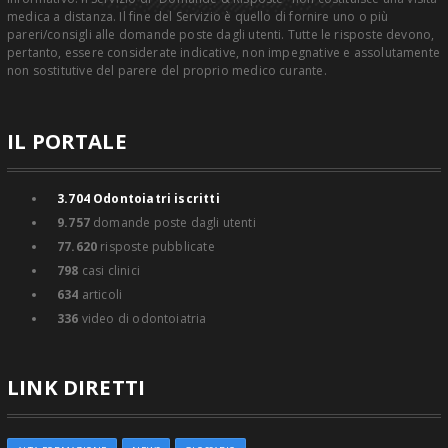
medica a distanza. Il fine del Servizio è quello di fornire uno o più
pareri/consigli alle domande poste dagli utenti. Tutte le risposte devono,
pertanto, essere considerate indicative, non impegnative e assolutamente
non sostitutive del parere del proprio medico curante.
IL PORTALE
3.704
Odontoiatri iscritti
9.757
domande poste dagli utenti
77.620
risposte pubblicate
798
casi clinici
634
articoli
336
video di odontoiatria
LINK DIRETTI