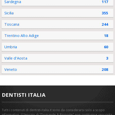
Sardegna
117
Sicilia
355
Toscana
244
Trentino Alto Adige
18
Umbria
60
Valle d'Aosta
3
Veneto
208
DENTISTI ITALIA
Tutti i contenuti di dentisti-italia.it sono da considerarsi solo a scopo
informativo. Il Servizio di "Domande & Risposte" non costituisce una visita