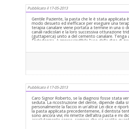
Pubblicato il 17-05-2013
Gentile Paziente, la pasta che le è stata applicata 
modo desueto ed inefficace per eseguire una terap
terapia canalare viene portata a termine in una o
canali radicolari e la loro successiva otturazione t
(guttaperca) unito a del cemento canalare. Tenga 
Endodonzia, è imprescindibile l'uso della diga di go
orale e ad evitare pericolose infiltrazioni salivari (
la diga di gomma routinariamente, sarà un ottimo i
Pubblicato il 17-05-2013
Caro Signor Roberto, se la diagnosi fosse stata ver
seduta. La ricostruzione del dente, dipende dalla situ
personalmente la faccio in un'altra! Lei dice e ripo
la pasta applicata precedentemene, il dentista tenta
sono ancora vivi; mi rimette dell'altra pasta e mi d
assolutamente senso, sempre che sia esatto quanto
solo di una "fantomatica pasta che immagino sia com
"necrotizzare chimicamente la polpa". Non si usa pi