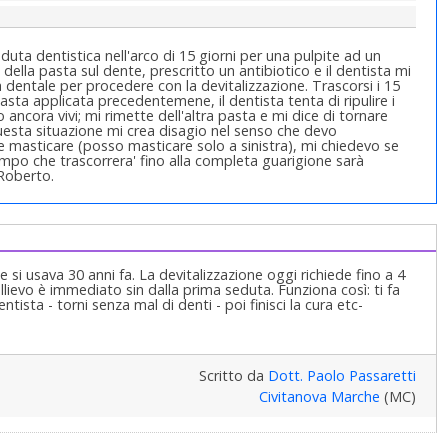
ta dentistica nell'arco di 15 giorni per una pulpite ad un
della pasta sul dente, prescritto un antibiotico e il dentista mi
dentale per procedere con la devitalizzazione. Trascorsi i 15
asta applicata precedentemene, il dentista tenta di ripulire i
ancora vivi; mi rimette dell'altra pasta e mi dice di tornare
esta situazione mi crea disagio nel senso che devo
masticare (posso masticare solo a sinistra), mi chiedevo se
tempo che trascorrera' fino alla completa guarigione sarà
 Roberto.
si usava 30 anni fa. La devitalizzazione oggi richiede fino a 4
lievo è immediato sin dalla prima seduta. Funziona così: ti fa
ntista - torni senza mal di denti - poi finisci la cura etc-
Scritto da
Dott. Paolo Passaretti
Civitanova Marche
(MC)