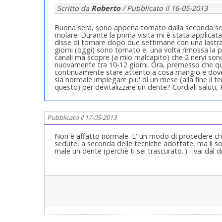
Scritto da
Roberto
/ Pubblicato il
16-05-2013
Buona sera, sono appena tornato dalla seconda sedu
molare. Durante la prima visita mi è stata applicata 
disse di tornare dopo due settimane con una lastra 
giorni (oggi) sono tornato e, una volta rimossa la p
canali ma scopre (a mio malcapito) che 2 nervi sono 
nuovamente tra 10-12 giorni. Ora, premesso che qu
continuamente stare attento a cosa mangio e dove 
sia normale impiegare piu' di un mese (alla fine il 
questo) per devitalizzare un dente? Cordiali saluti,
Pubblicato il 17-05-2013
Non è affatto normale. E' un modo di procedere che 
sedute, a seconda delle tecniche adottate, ma il sol
male un dente (perchè ti sei trascurato..) - vai dal de