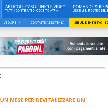
ARTICOLI, CASI CLINICI E VIDEO
DOMANDE & RISP
TUTTI I CONTENUTI DI ODONTOIATRIA
LEGGI LE RISPOSTE DEGLI 
L'EQUIPE
CONTATTI|ASSISTENZA
SEI UN DENTISTA? ISC
E
I UN MESE PER DEVITALIZZARE UN