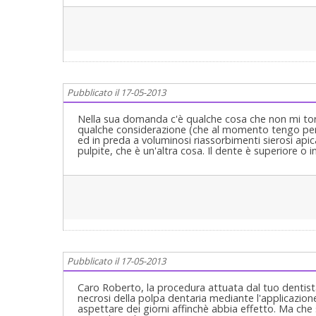
stessero così ed anche qui noto che è assente l'inf
tutto e se stessero così, dicevo, le consiglio di ca
abusivo! Si informi! Basta digitare il nome nel sit
degli Odontoiatri) e saprà se è un Medico, se è uno
Odontoiatra e se è iscritto all'Albo!Cordialmente 
Riabilitazione Orale Completa in Casi Clinici Comple
Cagliari.
Pubblicato il 17-05-2013
Nella sua domanda c'è qualche cosa che non mi tor
qualche considerazione (che al momento tengo per 
ed in preda a voluminosi riassorbimenti sierosi apic
pulpite, che è un'altra cosa. Il dente è superiore o i
Pubblicato il 17-05-2013
Caro Roberto, la procedura attuata dal tuo dentis
necrosi della polpa dentaria mediante l'applicazion
aspettare dei giorni affinchè abbia effetto. Ma che