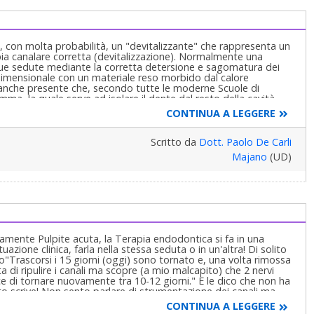
è, con molta probabilità, un "devitalizzante" che rappresenta un
ia canalare corretta (devitalizzazione). Normalmente una
 due sedute mediante la corretta detersione e sagomatura dei
ridimensionale con un materiale reso morbido dal calore
anche presente che, secondo tutte le moderne Scuole di
mma, la quale serve ad isolare il dente dal resto della cavità
batteri) nello spazio endodontico. Cerchi un dentista che utilizza
CONTINUA A LEGGERE
nizio per le sue prossime cure. Cordialmente
Scritto da
Dott. Paolo De Carli
Majano
(UD)
amente Pulpite acuta, la Terapia endodontica si fa in una
azione clinica, farla nella stessa seduta o in un'altra! Di solito
rto"Trascorsi i 15 giorni (oggi) sono tornato e, una volta rimossa
 di ripulire i canali ma scopre (a mio malcapito) che 2 nervi
ice di tornare nuovamente tra 10-12 giorni." E le dico che non ha
 scrive! Non sento parlare di strumentazione dei canali ma
e quelle che si usavano nella preistoria dell''Odontoiatria per
CONTINUA A LEGGERE
ù dalla "notte dei tempi"! Quindi se veramente le cose