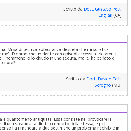
ormazione da parte del Dentista dal quale si deve far spiegare
mbiare Dentista, sempre che l'attuale sia un Dentista e non un
Scritto da
Dott. Gustavo Petti
o della FNOMCeO (Federazione Nazionale dei Medici Chirurghi e
Cagliari
(CA)
 Specialista in Odontoiatria e Protesi Dentaria, se è un
Gustavo Petti, Parodontologia, Implantologia, Gnatologia e
ssi ed Ortodonzia e Pedodonzia la figlia Claudia Petti, in
na. Mi sa di tecnica abbastanza desueta che mi solletica
me). Diciamo che un dente con episodi ascessuali ricorrenti
ali, nemmeno io lo chiudo in una seduta, ma lei ha parlato di
nferiore?
Scritto da
Dott. Davide Colla
Seregno
(MB)
ta è quantomeno antiquata. Essa consiste nel provocare la
e di una sostanza a diretto contatto della stessa, e poi
 senso ha rimandare a due settimane un problema risolvibile in