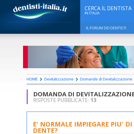
CERCA IL DENTISTA
IN ITALIA
IL FORUM DEI DENTISTI
HOME
Devitalizzazione
Domande di Devitalizzazione
DOMANDA DI DEVITALIZZAZION
RISPOSTE PUBBLICATE:
13
E' NORMALE IMPIEGARE PIU' D
DENTE?