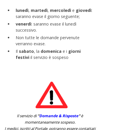
lunedì
,
martedì
,
mercoledì
e
giovedì
:
saranno evase il giorno seguente;
venerdì
: saranno evase il lunedì
successivo.
Non tutte le domande pervenute
verranno evase.
Il
sabato
, la
domenica
e i
giorni
festivi
il servizio è sospeso
Il servizio di
''
Domande & Risposte
''
è
momentaneamente sospeso.
I medici, iscritti al Portale, potranno essere contattati