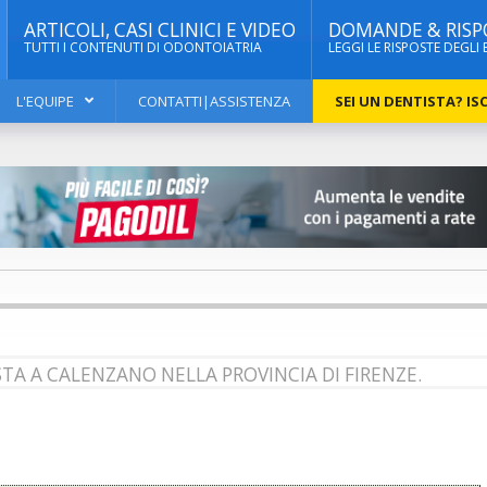
ARTICOLI, CASI CLINICI E VIDEO
DOMANDE & RISP
TUTTI I CONTENUTI DI ODONTOIATRIA
LEGGI LE RISPOSTE DEGLI 
L'EQUIPE
CONTATTI|ASSISTENZA
SEI UN DENTISTA? ISC
TA A CALENZANO NELLA PROVINCIA DI FIRENZE.