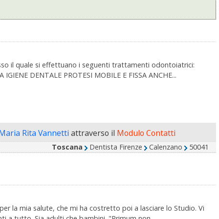
il quale si effettuano i seguenti trattamenti odontoiatrici:
IENE DENTALE PROTESI MOBILE E FISSA ANCHE...
Maria Rita Vannetti
attraverso il
Modulo Contatti
Toscana
Dentista Firenze
Calenzano
50041
e per la mia salute, che mi ha costretto poi a lasciare lo Studio. Vi
 a tutto. Sia adulti che bambini. "Primum non...