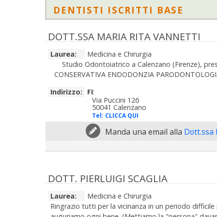
DENTISTI ISCRITTI BASE
DOTT.SSA MARIA RITA VANNETTI
Laurea:
Medicina e Chirurgia
Studio Odontoiatrico a Calenzano (Firenze), presso 
CONSERVATIVA ENDODONZIA PARODONTOLOGIA IG
Indirizzo:
FI
:
Via Puccini 126
50041 Calenzano
Tel:
CLICCA QUI
Manda una email alla
Dott.ssa 
DOTT. PIERLUIGI SCAGLIA
Laurea:
Medicina e Chirurgia
Ringrazio tutti per la vicinanza in un periodo difficil
auguriamo ogni bene. (Mettiamo la "persona" davanti